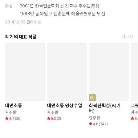
수상
2001년 한국언론학회 신진교수 우수논문상
1998년 동아일보 신춘문예 미술평론부문 당선
2014.12.03
업데이트
작가의 대표 작품
더보기
내면소통
내면소통 명상수업
회복탄력성(리커
그
버)
김주환
김주환
김
김주환
4.7
(
39
)
5.0
(
2
)
5
4.6
(
347
)