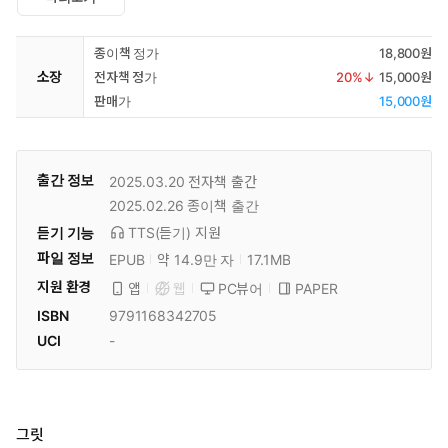
종이책 정가
18,800원
소장
전자책 정가
20
%↓
15,000원
판매가
15,000원
출간 정보
2025.03.20
전자책 출간
2025.02.26
종이책 출간
듣기 기능
TTS(듣기)
지원
파일 정보
EPUB
약 14.9만 자
17.1MB
지원 환경
PC뷰어
PAPER
앱
웹
ISBN
9791168342705
UCI
-
그릿