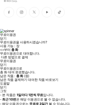
©
RIDI Corp.
페
인
트
유
틱
이
스
위
튜
톡
스
타
터
브
북
그
램
무료이용권
닫기
무료이용권을 사용하시겠습니까?
사용 가능 :
장
<
>부터
총
화
무료이용권으로 대여합니다.
다른 방법으로 결제
무료이용권
닫기
무료이용권으로
총
화
대여 완료했습니다.
남은 작품 :
총
화
(
원)
남은 작품 결제하기
대여한 작품 바로보기
도움말
닫기
그릿
- 본 작품은
1일
마다
1
편씩 무료
입니다.
-
최근
10편
은 해당 이용권으로 볼 수 없습니다.
- 해당 이용권으로는
무료로
3일
간
볼 수 있습니다.