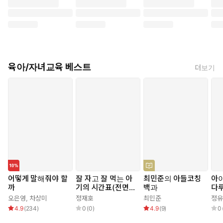
육아/자녀교육 베스트
더보기
어떻게 말해줘야 할
잘 자고 잘 먹는 아
최민준의 아들코칭
아
까
기의 시간표(전면개
백과
다루
정판)
당
오은영
,
차상미
정재호
최민준
정유
는 
4.9
(
234
)
0
(
0
)
4.9
(
9
)
0
알