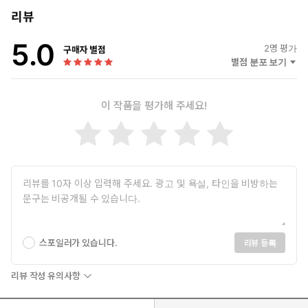
리뷰
“왜 공부한 만큼 성적이 오르지 않는 걸까?”
5.0
2
명 평가
스스로, 즐겁게, 끝까지 공부하는 마음근력 훈련법
구매자 별점
별점 분포 보기
★ 세계 최초로 GRIT 개념을 정립한 김주환 교수가
최신 연구 성과를 접목해 12년 만에 새롭게 출간!
이 작품을 평가해 주세요!
★ 15만 독자가 감동한 《내면소통》의 이론을 자녀교육에 접목!
인간 성취력의 비밀을 밝혀 독자들에게 사랑받은 김주환 교수의
《그릿》이 12년 만에 전면개정판으로 독자들을 찾아왔다. 《회복
탄력성》 출간 이후 현실에서 실천적인 해법을 담은 도서를 고민하
던 저자는 시험을 앞둔 학생부터 치열한 경쟁 속에 사는 직장인까지,
목표한 바를 성취하는 것이 모두의 바람이라는 판단 아래 ‘성취력을
높이는 비법’, 즉 ‘그릿(GRIT)’이라는 개념을 최초로 제시하며 2013
년 초판을 출간했다. 이번 전면개정판에서 저자는 뇌과학에 기반한
스포일러가 있습니다.
리뷰 등록
저자의 최신 연구 성과를 접목해 그릿 개념을 재정립했다. 그릿
(GRIT)은 “Growing through Relatedness + Intrinsic
리뷰 작성 유의사항
motivation + Tenacity”로 자기조절력(Tenacity), 대인관계력
(Relatedness), 자기동기력(Intrinsic motivation) 이 세 가지 마음