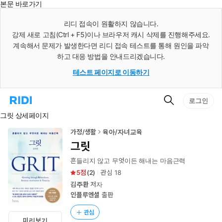
본문 바로가기
인
스
리디 접속이 원활하지 않습니다.
턴
강제 새로 고침(Ctrl + F5)이나 브라우저 캐시 삭제를 진행해주세요.
트
검
계속해서 문제가 발생한다면 리디 접속 테스트를 통해 원인을 파악
색
하고 대응 방법을 안내드리겠습니다.
테스트 페이지로 이동하기
검
리
로그인
색
디
그릿 상세페이지
홈
으
로
가정/생활
육아/자녀교육
이
그릿
동
흔들리지 않고 무엇이든 해내는 마음근력
5
(
2
)
관심
18
김주환
저자
인플루엔셜
출판
관심
미리보기