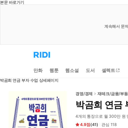
본문 바로가기
계속해서 문제
리
디
홈
으
만화
웹툰
웹소설
도서
셀렉트
로
이
박곰희 연금 부자 수업 상세페이지
동
경영/경제
재테크/금융/부
박곰희 연금 
4개의 통장으로 월 300만 원
4.9
(
41
)
관심
118