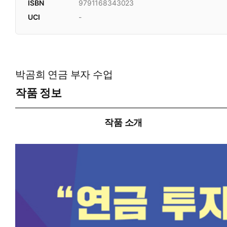
ISBN
9791168343023
UCI
-
박곰희 연금 부자 수업
작품 정보
작품 소개