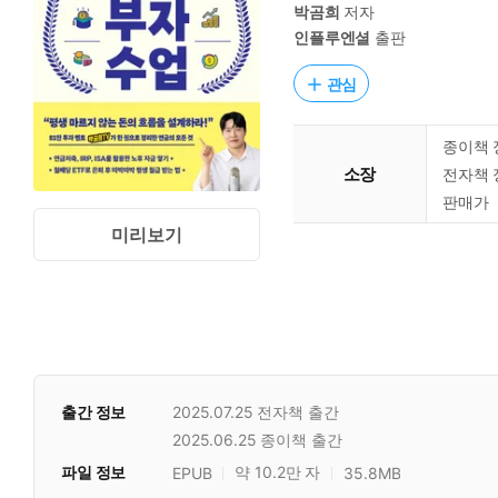
박곰희
저자
인플루엔셜
출판
관심
종이책 
소장
전자책 
판매가
미리보기
출간 정보
2025.07.25
전자책 출간
2025.06.25
종이책 출간
파일 정보
약 10.2만 자
EPUB
35.8MB