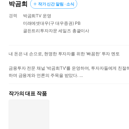
박곰희
작가 신간 알림 · 소식
경력
박곰희TV 운영
미래에셋대우(구 대우증권) PB
골든트리투자자문 세일즈 총괄이사
내 돈은 내 손으로, 현명한 투자자를 위한 ‘빠꼼한’ 투자 멘토
금융투자 전문 채널 ‘박곰희TV’를 운영하며, 투자자들에게 친절하고
하며 금융계와 언론의 주목을 받았다.
2013년 국내 1위 증권사인 미래에셋대우(구 대우증권)에 입사해
작가의 대표 작품
유치 등 여러 지표에서 종합 1등을 기록했으며, 여러 차례 상
강남 한복판에서 경험한 투자 트렌드와 투자 철학을 평범한 이들과
감한 그는, 일반 투자자들에게 본업을 충실히 하면서 꾸준히 안
전달하는 것으로 입소문이 나며 정주행 바람이 일고 있다.