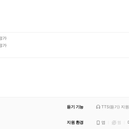
정가
정가
듣기 기능
TTS(듣기)
지원
지원 환경
앱
웹