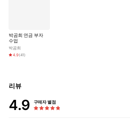
이 책에서 저자는 수많은 고객을 만나고, 그들의 자산을 직접 관
다. "
박곰희 연금 부자
수업
박곰희
4.9
(
41
)
리뷰
4.9
구매자 별점