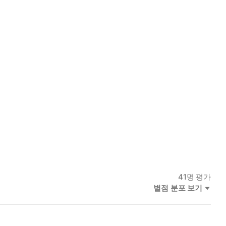
탄탄한 자산을 만드는 ‘박곰희식’ 투자법을 한 권으로 정리해 담았
41
명 평가
별점 분포 보기