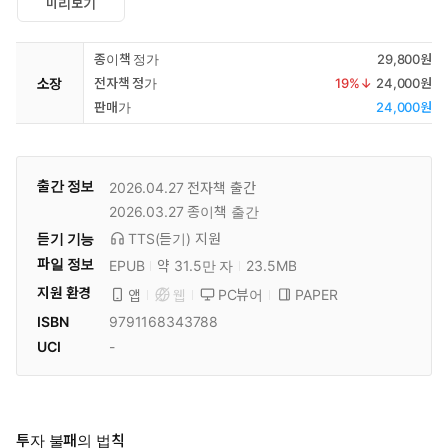
미리보기
종이책 정가
29,800원
소장
전자책 정가
19
%↓
24,000원
판매가
24,000원
출간 정보
2026.04.27
전자책 출간
2026.03.27
종이책 출간
듣기 기능
TTS(듣기)
지원
파일 정보
EPUB
약 31.5만 자
23.5MB
지원 환경
PC뷰어
PAPER
앱
웹
ISBN
9791168343788
UCI
-
투자 불패의 법칙