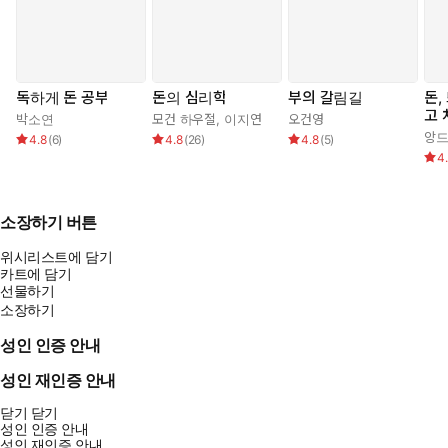
독하게 돈 공부
돈의 심리학
부의 갈림길
돈,
고 
박소연
모건 하우절
,
이지연
오건영
앙드
4.8
(
6
)
4.8
(
26
)
4.8
(
5
)
4
소장하기 버튼
위시리스트에 담기
카트에 담기
선물하기
소장하기
성인 인증 안내
성인 재인증 안내
닫기
닫기
성인 인증 안내
성인 재인증 안내