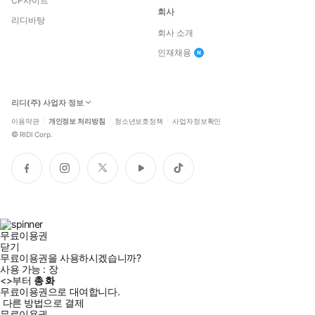
CP사이트
회사
리디바탕
회사 소개
인재채용
리디(주) 사업자 정보
이용약관
개인정보 처리방침
청소년보호정책
사업자정보확인
©
RIDI Corp.
페
인
트
유
틱
이
스
위
튜
톡
스
타
터
브
북
그
램
무료이용권
닫기
무료이용권을 사용하시겠습니까?
사용 가능 :
장
<
>부터
총
화
무료이용권으로 대여합니다.
다른 방법으로 결제
무료이용권