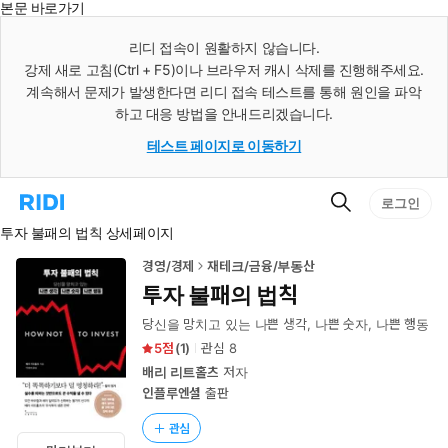
본문 바로가기
인
스
리디 접속이 원활하지 않습니다.
턴
강제 새로 고침(Ctrl + F5)이나 브라우저 캐시 삭제를 진행해주세요.
트
검
계속해서 문제가 발생한다면 리디 접속 테스트를 통해 원인을 파악
색
하고 대응 방법을 안내드리겠습니다.
테스트 페이지로 이동하기
검
리
로그인
색
디
투자 불패의 법칙 상세페이지
홈
으
로
경영/경제
재테크/금융/부동산
이
투자 불패의 법칙
동
당신을 망치고 있는 나쁜 생각, 나쁜 숫자, 나쁜 행동
5
(
1
)
관심
8
배리 리트홀츠
저자
인플루엔셜
출판
관심