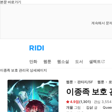
본문 바로가기
계속해서 문제
리
디
홈
으
만화
웹툰
웹소설
도서
셀렉트
로
이
이종족 보호 관리국 상세페이지
동
웹툰
판타지/SF
웹툰
로
이종족 보호
4.9
(
1,301
)
관심
3,554
개물
그림
깅삵
글
Quee