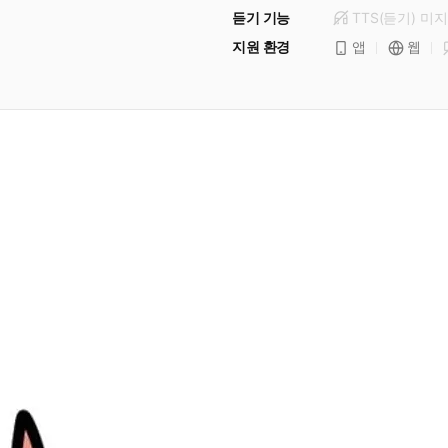
듣기 기능
TTS(듣기)
미
지
지원 환경
앱
웹