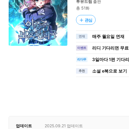
투유드림
출판
총 51화
관심
매주 월요일 연재
연재
리디 기다리면 무료
이벤트
3일
마다
1편 기다
리다무
소설 e북으로 보기
추천
업데이트
2025.09.21
업데이트