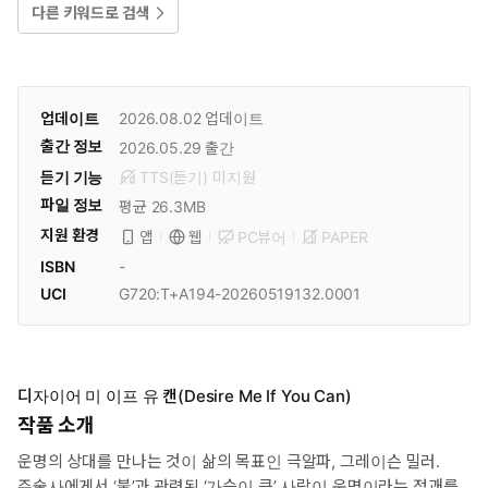
다른 키워드로 검색
업데이트
2026.08.02
업데이트
출간 정보
2026.05.29
출간
듣기 기능
TTS(듣기)
미
지원
파일 정보
평균 26.3MB
지원 환경
PC뷰어
PAPER
앱
웹
ISBN
-
UCI
G720:T+A194-20260519132.0001
디자이어 미 이프 유 캔(Desire Me If You Can)
작품 소개
운명의 상대를 만나는 것이 삶의 목표인 극알파, 그레이슨 밀러.
주술사에게서 ‘불’과 관련된 ‘가슴이 큰’ 사람이 운명이라는 점괘를