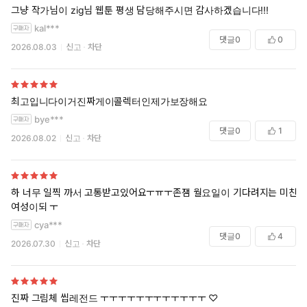
그냥 작가님이 zig님 웹툰 평생 담당해주시면 감사하겠습니다!!!
kal***
댓글
0
0
2026.08.03
신고
차단
최고입니다이거진짜게이콜렉터인제가보장해요
bye***
댓글
0
1
2026.08.02
신고
차단
하 너무 일찍 까서 고통받고있어요ㅜㅠㅜ존잼 월요일이 기다려지는 미친
여성이되 ㅜ
cya***
댓글
0
4
2026.07.30
신고
차단
진짜 그림체 씹레전드 ㅜㅜㅜㅜㅜㅜㅜㅜㅜㅜㅜㅜ ♡