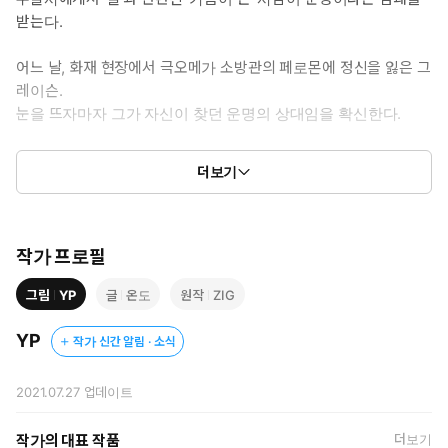
받는다.
어느 날, 화재 현장에서 극오메가 소방관의 페로몬에 정신을 잃은 그
레이슨.
눈을 뜨자마자 그가 자신이 찾던 운명의 상대임을 확신한다.
그를 찾기 위해 소방서에 취직하지만
더보기
첫날부터 동료 소방관인 데인과 크게 싸우며 얽혀 버리는데...
작가 프로필
그림
YP
글
온도
원작
ZIG
YP
작가 신간 알림 · 소식
2021.07.27
업데이트
작가의 대표 작품
더보기