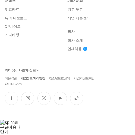
서비스
기타 문의
제휴카드
원고 투고
뷰어 다운로드
사업 제휴 문의
CP사이트
회사
리디바탕
회사 소개
인재채용
리디(주) 사업자 정보
이용약관
개인정보 처리방침
청소년보호정책
사업자정보확인
©
RIDI Corp.
페
인
트
유
틱
이
스
위
튜
톡
스
타
터
브
북
그
램
무료이용권
닫기