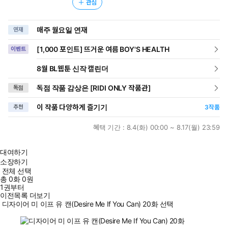
관심
매주 월요일 연재
연재
[1,000 포인트] 뜨거운 여름 BOY'S HEALTH
이벤트
8월 BL웹툰 신작 캘린더
독점 작품 감상은 [RIDI ONLY 작품관]
독점
이 작품 다양하게 즐기기
추천
3
작품
혜택 기간 :
8.4(화) 00:00 ~ 8.17(월) 23:59
대여하기
소장하기
전체 선택
총
0
화
0원
1권부터
이전목록 더보기
디자이어 미 이프 유 캔(Desire Me If You Can) 20화 선택