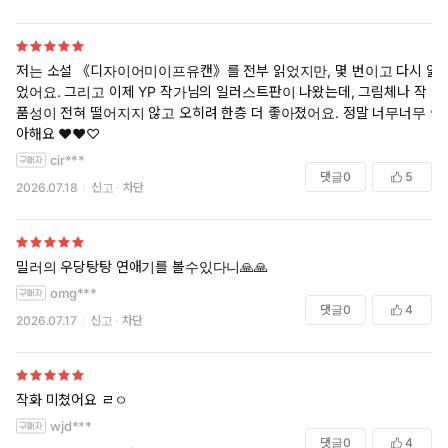
저는 소설 《디자이어미이프유캔》를 전부 읽었지만, 몇 번이고 다시 읽
었어요. 그리고 이제 YP 작가님의 일러스트판이 나왔는데, 그림체나 작
품성이 전혀 떨어지지 않고 오히려 한층 더 좋아졌어요. 정말 너무너무 좋
아해요 ♥︎♥︎♡
cir***
댓글
0
5
2026.07.18
신고
차단
밀러의 우당탕탕 연애기를 볼수있다니🙏🙏
omg***
댓글
0
4
2026.07.17
신고
차단
작화 미쳤어요 ㄹㅇ
wjd***
댓글
0
4