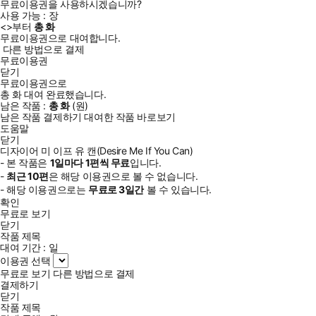
무료이용권을 사용하시겠습니까?
사용 가능 :
장
<
>부터
총
화
무료이용권으로 대여합니다.
다른 방법으로 결제
무료이용권
닫기
무료이용권으로
총
화
대여 완료했습니다.
남은 작품 :
총
화
(
원)
남은 작품 결제하기
대여한 작품 바로보기
도움말
닫기
디자이어 미 이프 유 캔(Desire Me If You Can)
- 본 작품은
1일
마다
1
편씩 무료
입니다.
-
최근
10편
은 해당 이용권으로 볼 수 없습니다.
- 해당 이용권으로는
무료로
3일
간
볼 수 있습니다.
확인
무료로 보기
닫기
작품 제목
대여 기간 :
일
이용권 선택
무료로 보기
다른 방법으로 결제
결제하기
닫기
작품 제목