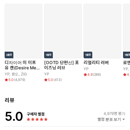
디자이어 미 이프
[OOTD 단편선] 포
리얼리티 러버
로맨
유 캔(Desire Me I
이즈닝 러브
YP
YP
,
f You Can)
YP
,
온도
,
ZIG
YP
4.9
(
286
)
4
5.0
(
4,979
)
5.0
(
413
)
리뷰
5.0
4,979
명 평가
구매자 별점
별점 분포 보기