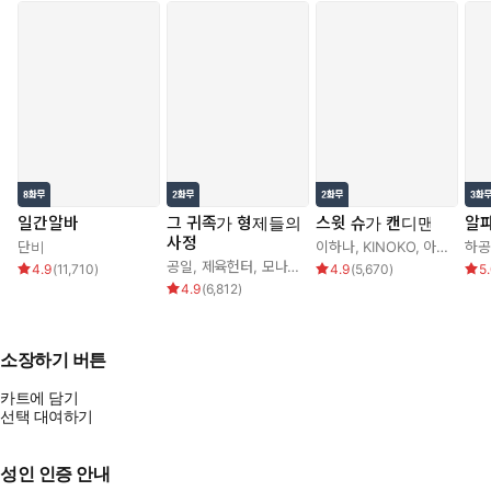
일간알바
그 귀족가 형제들의
스윗 슈가 캔디맨
알
사정
단비
이하나
,
KINOKO
,
아르카나
하공
공일
,
제육헌터
,
모나글로리아
4.9
(
11,710
)
4.9
(
5,670
)
5
4.9
(
6,812
)
소장하기 버튼
카트에 담기
선택 대여하기
성인 인증 안내