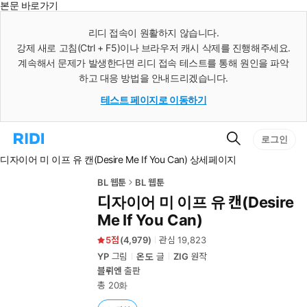
본문 바로가기
인
스
리디 접속이 원활하지 않습니다.
턴
강제 새로 고침(Ctrl + F5)이나 브라우저 캐시 삭제를 진행해주세요.
트
검
계속해서 문제가 발생한다면 리디 접속 테스트를 통해 원인을 파악
색
하고 대응 방법을 안내드리겠습니다.
테스트 페이지로 이동하기
검
리
로그인
색
디
디자이어 미 이프 유 캔(Desire Me If You Can) 상세페이지
홈
으
로
BL 웹툰
BL 웹툰
이
디자이어 미 이프 유 캔(Desire
동
Me If You Can)
5
(
4,979
)
관심
19,823
YP
그림
온도
글
ZIG
원작
블뤼엔
출판
총 20화