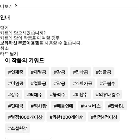
더보기
안내
닫기
카트에 담으시겠습니까?
카트에 담아 작품을 대여할 경우
보유하신 무료이용권
을 사용할 수 없습니다.
취소
카트 담기
이 작품의 키워드
#
연재중
#
재벌공
#
강공
#
집착공
#
능글공
#
미인공
#
절륜공
#
광공
#
개아가공
#
군림수
#
강수
#
떡대수
#
능력수
#
미남수
#
외유내강수
#
현대극
#
짝사랑
#
배틀연애
#
ㅇㅇ버스
#
한국BL
#
별점1000개이상
#
리뷰1000개이상
#
평점4점이상
#
소설원작