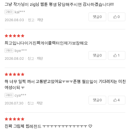
그냥 작가님이 zig님 웹툰 평생 담당해주시면 감사하겠습니다!!!
kal***
댓글
0
0
2026.08.03
신고
차단
최고입니다이거진짜게이콜렉터인제가보장해요
bye***
댓글
0
1
2026.08.02
신고
차단
하 너무 일찍 까서 고통받고있어요ㅜㅠㅜ존잼 월요일이 기다려지는 미친
여성이되 ㅜ
cya***
댓글
0
4
2026.07.30
신고
차단
진짜 그림체 씹레전드 ㅜㅜㅜㅜㅜㅜㅜㅜㅜㅜㅜㅜ ♡