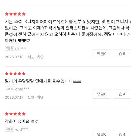
저는 소설 《디자이어미이프유캔》를 전부 읽었지만, 몇 번이고 다시 읽
었어요. 그리고 이제 YP 작가님의 일러스트판이 나왔는데, 그림체나 작
품성이 전혀 떨어지지 않고 오히려 한층 더 좋아졌어요. 정말 너무너무 좋
아해요 ♥︎♥︎♡
cir***
댓글
0
5
2026.07.18
신고
차단
밀러의 우당탕탕 연애기를 볼수있다니🙏🙏
omg***
댓글
0
4
2026.07.17
신고
차단
작화 미쳤어요 ㄹㅇ
wjd***
댓글
0
4