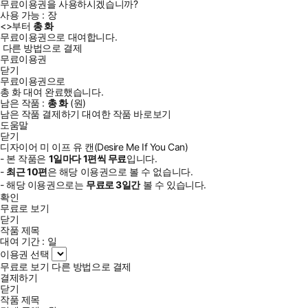
무료이용권을 사용하시겠습니까?
사용 가능 :
장
<
>부터
총
화
무료이용권으로 대여합니다.
다른 방법으로 결제
무료이용권
닫기
무료이용권으로
총
화
대여 완료했습니다.
남은 작품 :
총
화
(
원)
남은 작품 결제하기
대여한 작품 바로보기
도움말
닫기
디자이어 미 이프 유 캔(Desire Me If You Can)
- 본 작품은
1일
마다
1
편씩 무료
입니다.
-
최근
10편
은 해당 이용권으로 볼 수 없습니다.
- 해당 이용권으로는
무료로
3일
간
볼 수 있습니다.
확인
무료로 보기
닫기
작품 제목
대여 기간 :
일
이용권 선택
무료로 보기
다른 방법으로 결제
결제하기
닫기
작품 제목