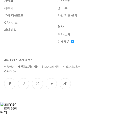
서비스
기타 문의
제휴카드
원고 투고
뷰어 다운로드
사업 제휴 문의
CP사이트
회사
리디바탕
회사 소개
인재채용
리디(주) 사업자 정보
이용약관
개인정보 처리방침
청소년보호정책
사업자정보확인
©
RIDI Corp.
페
인
트
유
틱
이
스
위
튜
톡
스
타
터
브
북
그
램
무료이용권
닫기