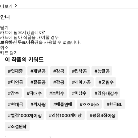
더보기
안내
닫기
카트에 담으시겠습니까?
카트에 담아 작품을 대여할 경우
보유하신 무료이용권
을 사용할 수 없습니다.
취소
카트 담기
이 작품의 키워드
#
연재중
#
재벌공
#
강공
#
집착공
#
능글공
#
미인공
#
절륜공
#
광공
#
개아가공
#
군림수
#
강수
#
떡대수
#
능력수
#
미남수
#
외유내강수
#
현대극
#
짝사랑
#
배틀연애
#
ㅇㅇ버스
#
한국BL
#
별점1000개이상
#
리뷰1000개이상
#
평점4점이상
#
소설원작