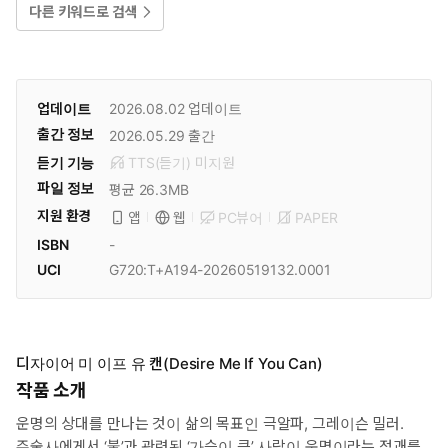
다른 키워드로 검색
업데이트
2026.08.02
업데이트
출간 정보
2026.05.29
출간
듣기 기능
TTS(듣기)
미
지원
파일 정보
평균 26.3MB
지원 환경
PC뷰어
PAPER
앱
웹
ISBN
-
UCI
G720:T+A194-20260519132.0001
디자이어 미 이프 유 캔(Desire Me If You Can)
작품 소개
운명의 상대를 만나는 것이 삶의 목표인 극알파, 그레이슨 밀러.
주술사에게서 ‘불’과 관련된 ‘가슴이 큰’ 사람이 운명이라는 점괘를