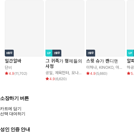
일간알바
그 귀족가 형제들의
스윗 슈가 캔디맨
알
사정
단비
이하나
,
KINOKO
,
아르카나
하공
공일
,
제육헌터
,
모나글로리아
4.9
(
11,702
)
4.9
(
5,660
)
5
4.9
(
6,620
)
소장하기 버튼
카트에 담기
선택 대여하기
성인 인증 안내