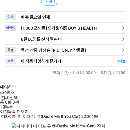
관심
매주 월요일 연재
연재
[1,000 포인트] 뜨거운 여름 BOY'S HEALTH
이벤트
8월 BL웹툰 신작 캘린더
독점 작품 감상은 [RIDI ONLY 작품관]
독점
이 작품 다양하게 즐기기
추천
3
작품
혜택 기간 :
8.4(화) 00:00 ~ 8.17(월) 23:59
대여하기
소장하기
전체 선택
총
0
화
0원
1권부터
이전목록 더보기
디자이어 미 이프 유 캔(Desire Me If You Can) 20화 선택