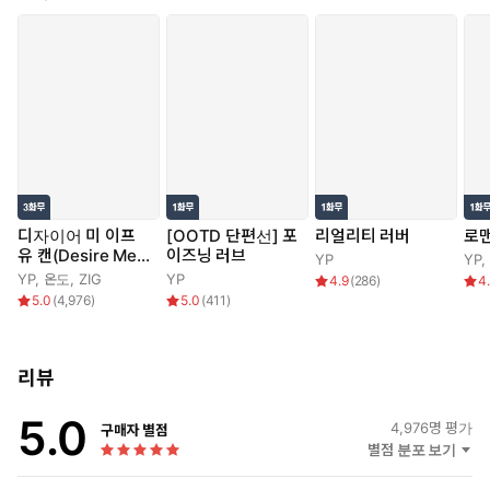
디자이어 미 이프
[OOTD 단편선] 포
리얼리티 러버
로맨
유 캔(Desire Me I
이즈닝 러브
YP
YP
,
f You Can)
YP
,
온도
,
ZIG
YP
4.9
(
286
)
4
5.0
(
4,976
)
5.0
(
411
)
리뷰
5.0
4,976
명 평가
구매자 별점
별점 분포 보기