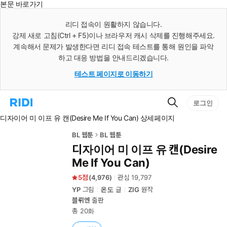
본문 바로가기
인
스
리디 접속이 원활하지 않습니다.
턴
강제 새로 고침(Ctrl + F5)이나 브라우저 캐시 삭제를 진행해주세요.
트
검
계속해서 문제가 발생한다면 리디 접속 테스트를 통해 원인을 파악
색
하고 대응 방법을 안내드리겠습니다.
테스트 페이지로 이동하기
검
리
로그인
색
디
디자이어 미 이프 유 캔(Desire Me If You Can) 상세페이지
홈
으
로
BL 웹툰
BL 웹툰
이
디자이어 미 이프 유 캔(Desire
동
Me If You Can)
5
(
4,976
)
관심
19,797
YP
그림
온도
글
ZIG
원작
블뤼엔
출판
총 20화