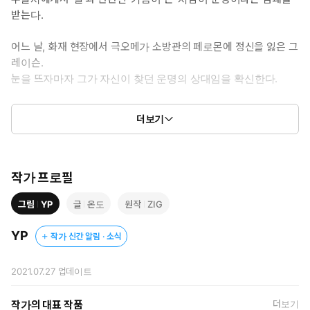
받는다.
어느 날, 화재 현장에서 극오메가 소방관의 페로몬에 정신을 잃은 그
레이슨.
눈을 뜨자마자 그가 자신이 찾던 운명의 상대임을 확신한다.
그를 찾기 위해 소방서에 취직하지만
더보기
첫날부터 동료 소방관인 데인과 크게 싸우며 얽혀 버리는데...
작가 프로필
그림
YP
글
온도
원작
ZIG
YP
작가 신간 알림 · 소식
2021.07.27
업데이트
작가의 대표 작품
더보기