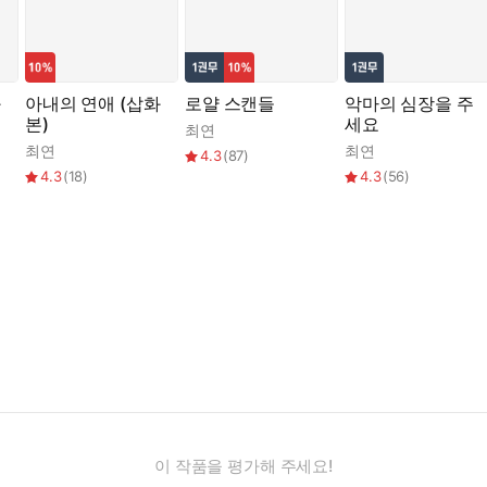
화
아내의 연애 (삽화
로얄 스캔들
악마의 심장을 주
본)
세요
최연
최연
최연
4.3
(
87
)
4.3
(
18
)
4.3
(
56
)
이 작품을 평가해 주세요!