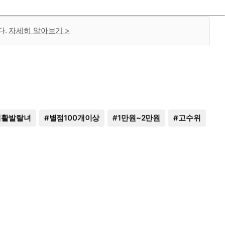
다.
자세히 알아보기 >
쾌활발랄녀
#
별점100개이상
#
1만원~2만원
#
고수위