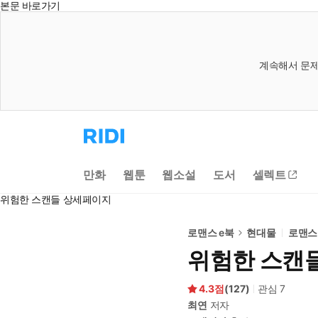
본문 바로가기
계속해서 문제
리
디
홈
으
만화
웹툰
웹소설
도서
셀렉트
로
이
위험한 스캔들 상세페이지
동
로맨스 e북
현대물
로맨스
위험한 스캔
4.3
(
127
)
관심
7
최연
저자