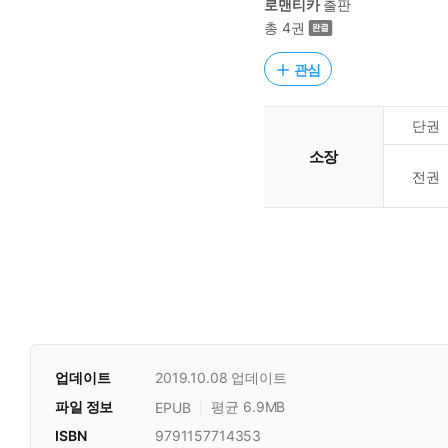
로맨티카
출판
총 4권
관심
단권
소장
전권
업데이트
2019.10.08
업데이트
파일 정보
평균 6.9MB
EPUB
ISBN
9791157714353