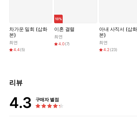
차가운 밀회 (삽화
이혼 결렬
아내 사직서 (삽
본)
본)
최연
최연
최연
4.0
(
7
)
4.4
(
5
)
4.2
(
23
)
리뷰
4.3
구매자 별점