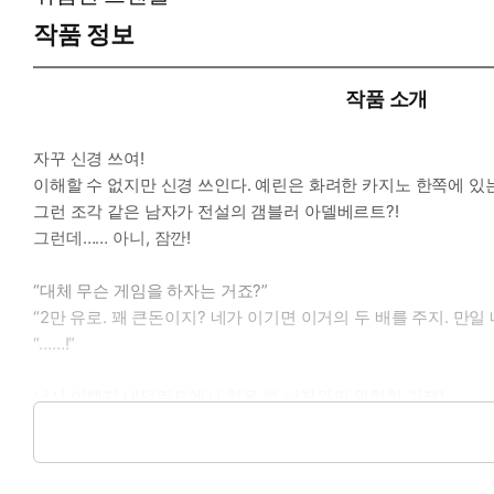
작품 정보
작품 소개
자꾸 신경 쓰여!
이해할 수 없지만 신경 쓰인다. 예린은 화려한 카지노 한쪽에 있
그런 조각 같은 남자가 전설의 갬블러 아델베르트?!
그런데…… 아니, 잠깐!
“대체 무슨 게임을 하자는 거죠?”
“2만 유로. 꽤 큰돈이지? 네가 이기면 이거의 두 배를 주지. 만
“……!”
낯선 여행지 네덜란드에서 처음 본 남자와의 위험한 거래!
그렇게 시작된 그들의 위험한 스캔들!
과연 예린은 일주일간 아델의 완벽한 파트너가 될 수 있을까?!