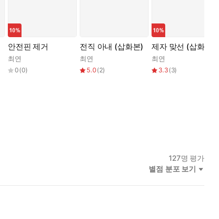
안전핀 제거
전직 아내 (삽화본)
제자 맞선 (삽화본)
최연
최연
최연
0
(
0
)
5.0
(
2
)
3.3
(
3
)
127
명 평가
별점 분포 보기