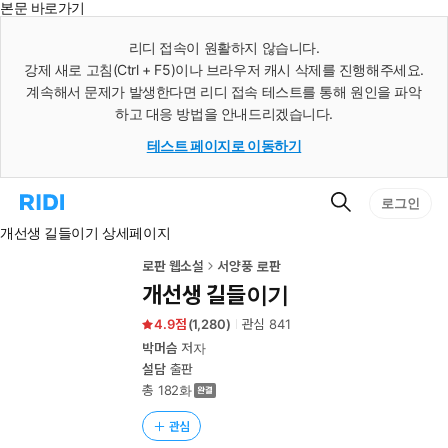
본문 바로가기
인
스
리디 접속이 원활하지 않습니다.
턴
강제 새로 고침(Ctrl + F5)이나 브라우저 캐시 삭제를 진행해주세요.
트
검
계속해서 문제가 발생한다면 리디 접속 테스트를 통해 원인을 파악
색
하고 대응 방법을 안내드리겠습니다.
테스트 페이지로 이동하기
검
리
로그인
색
디
개선생 길들이기 상세페이지
홈
으
로
로판 웹소설
서양풍 로판
이
개선생 길들이기
동
4.9
(
1,280
)
관심
841
박머슴
저자
설담
출판
총 182화
관심