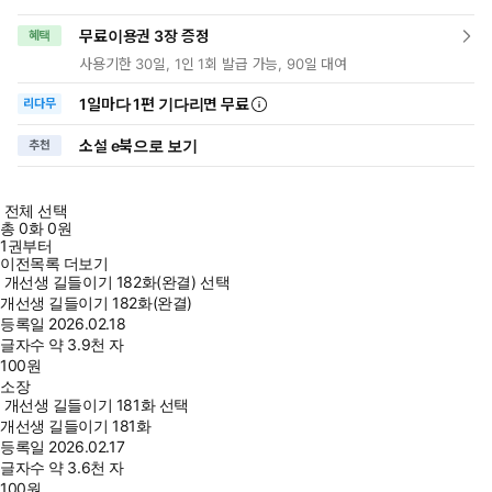
무료이용권 3장 증정
혜택
사용기한 30일, 1인 1회 발급 가능, 90일 대여
1일
마다
1편 기다리면 무료
리다무
소설 e북으로 보기
추천
전체 선택
총
0
화
0원
1권부터
이전목록 더보기
개선생 길들이기 182화(완결) 선택
개선생 길들이기 182화(완결)
등록일
2026.02.18
글자수
약 3.9천 자
100
원
소장
개선생 길들이기 181화 선택
개선생 길들이기 181화
등록일
2026.02.17
글자수
약 3.6천 자
100
원