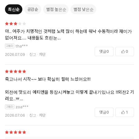
최신순
공감순
별점 높은순
별점 낮은순
아.. 여주가 치명적인 것처럼 노력 많이 하는데 워낙 수동적이라 재미가
없어져요.... 내용들도 흐린눈...
tha***
댓글
0
0
2026.07.09
신고
차단
죽고나서 시작~~ 보다 확실히 필력 느셨어요!!!
외전에 맛도리 에티엔을 등장시켜놓고 이렇게 끝내기있나요 !!외전2 기다
려요..ㅠ
재밌게 잘봤습니다 작가님 계속 다같살 가이드버스 부탁드려요
zoa***
댓글
0
1
2026.07.06
신고
차단