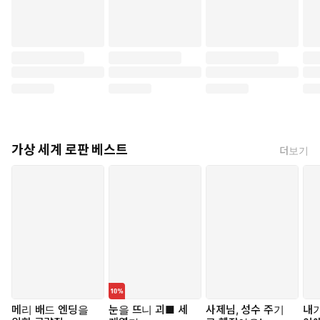
가상 세계 로판 베스트
더보기
메리 배드 엔딩을
눈을 뜨니 괴■ 세
사제님, 성수 주기
내가