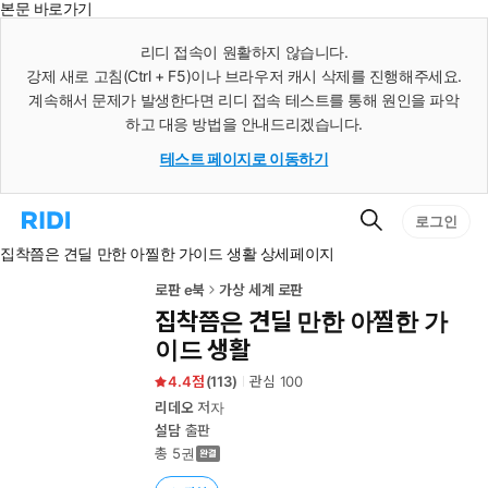
본문 바로가기
인
스
리디 접속이 원활하지 않습니다.
턴
강제 새로 고침(Ctrl + F5)이나 브라우저 캐시 삭제를 진행해주세요.
트
검
계속해서 문제가 발생한다면 리디 접속 테스트를 통해 원인을 파악
색
하고 대응 방법을 안내드리겠습니다.
테스트 페이지로 이동하기
검
리
로그인
색
디
집착쯤은 견딜 만한 아찔한 가이드 생활 상세페이지
홈
으
로
로판 e북
가상 세계 로판
이
집착쯤은 견딜 만한 아찔한 가
동
이드 생활
4.4
(
113
)
관심
100
리데오
저자
설담
출판
총 5권