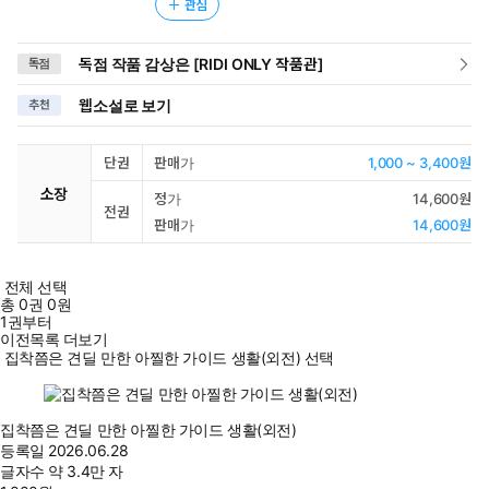
관심
독점 작품 감상은 [RIDI ONLY 작품관]
독점
웹소설로 보기
추천
단권
판매가
1,000 ~ 3,400원
소장
정가
14,600원
전권
판매가
14,600원
전체 선택
총
0
권
0원
1권부터
이전목록 더보기
집착쯤은 견딜 만한 아찔한 가이드 생활(외전) 선택
집착쯤은 견딜 만한 아찔한 가이드 생활(외전)
등록일
2026.06.28
글자수
약 3.4만 자