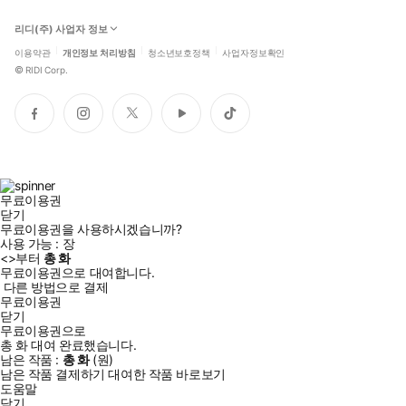
리디(주) 사업자 정보
이용약관
개인정보 처리방침
청소년보호정책
사업자정보확인
©
RIDI Corp.
페
인
트
유
틱
이
스
위
튜
톡
스
타
터
브
북
그
램
무료이용권
닫기
무료이용권을 사용하시겠습니까?
사용 가능 :
장
<
>부터
총
화
무료이용권으로 대여합니다.
다른 방법으로 결제
무료이용권
닫기
무료이용권으로
총
화
대여 완료했습니다.
남은 작품 :
총
화
(
원)
남은 작품 결제하기
대여한 작품 바로보기
도움말
닫기