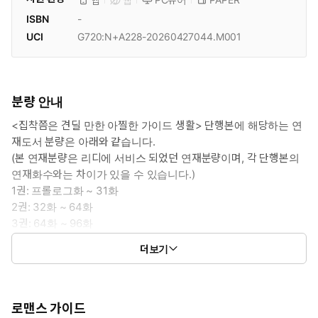
앱
웹
ISBN
-
UCI
G720:N+A228-20260427044.M001
분량 안내
<집착쯤은 견딜 만한 아찔한 가이드 생활> 단행본에 해당하는 연
재도서 분량은 아래와 같습니다.
(본 연재분량은 리디에 서비스 되었던 연재분량이며, 각 단행본의
연재화수와는 차이가 있을 수 있습니다.)
1권: 프롤로그화 ~ 31화
2권: 32화 ~ 64화
3권: 64화 ~ 96화
4권: 96화 ~ 128화
더보기
(외전): 외전 1화 ~ 외전 10화
로맨스 가이드