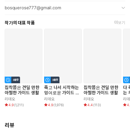
bosquerose777@gmail.com
작가의 대표 작품
더보기
집착쯤은 견딜 만한
죽고 나서 시작하는
집착쯤은 견딜 만한
다 
아찔한 가이드 생활
잉여로운 가이드 생
아찔한 가이드 생활
는 
활
생
리데오
리데오
리데오
리데
4.9
(
1,211
)
4.9
(
1,976
)
4.4
(
113
)
4
리뷰