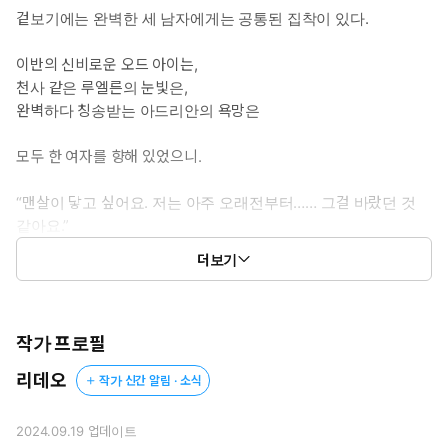
숙한 곳에는 연정을 품고 있다.
겉보기에는 완벽한 세 남자에게는 공통된 집착이 있다.
3. 아드리안 카넬라스: 현재 활동하는 유일한 SS급 에스퍼. 괴력,
화염 능력자.
이반의 신비로운 오드 아이는,
가이드와 팬들에게는 매너가 좋으나, 몬스터에게는 과격하고 잔혹하
천사 같은 루엘른의 눈빛은,
다. 몬스터로부터 인간을 지켜야 한다는 사명감을 지니고 있다.
완벽하다 칭송받는 아드리안의 욕망은
아무에게도 드러내지 못했던 내밀한 욕망을 진에게만 내보이게 된
다.
모두 한 여자를 향해 있었으니.
*이럴 때 보세요: 한 여자를 둘러싼 세 남자의 욕망을 각기 다른 방식
“맨살이 닿고 싶어요. 저는 아주 오래전부터…… 그걸 바랐던 것
으로 즐기고 싶을 때, 한 남자만 고르기 아까운 취향 맛집 역하렘물
같아요.”
을 보고 싶을 때.
더보기
해서는 안 될 짓을 저지르고 있다는 생각.
*공감 글귀: 아저씨가 주워 온 가여운 아이는 이렇게 나밖에 모르는
그 금기를 넘어 버린 그녀의 세계가 확장되었다.
못돼 처먹은 사람이 되고 말았어요.
세 남자를 향한 마음이 각기 다른 형태로 꿈틀거리면서.
작가 프로필
리데오
작가 신간 알림 · 소식
내 것이 된 거 축하해, 당신들.
《집착쯤은 견딜 만한 아찔한 가이드 생활》
2024.09.19
업데이트