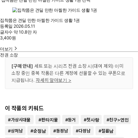
집착쯤은 견딜 만한 아찔한 가이드 생활 1권
등록일
2026.05.11
글자수
약 10.8만 자
3,400
원
더보기
전권 소장
[구매 안내]
세트 또는 시리즈 전권 소장 시(대여 제외) 이미
소장 중인 중복 작품은 다른 계정에 선물할 수 있는 쿠폰으로
지급됩니다.
자세히 알아보기 >
이 작품의 키워드
#
가상시대물
#
판타지물
#
동거
#
첫사랑
#
친구>연인
#
상처남
#
순정남
#
동정남
#
다정남
#
절륜남