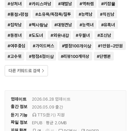
#
상처녀
#
카리스마남
#
재벌남
#
역하렘
#
키잡물
#
몸정>맘정
#
소유욕/독점욕/질투
#
능력남
#
직진남
#
집착남
#
짝사랑남
#
대형견남
#
능력녀
#
유혹녀
#
동정녀
#
도도녀
#
외유내강
#
우월녀
#
조신남
#
여주중심
#
가이드버스
#
별점100개이상
#
1만원~2만원
#
고수위
#
평점4점이상
#
리뷰100개이상
#
단행본
다른 키워드로 검색
업데이트
2026.06.28
업데이트
출간 정보
2026.05.09
출간
듣기 기능
TTS(듣기)
지원
파일 정보
EPUB
평균 2.0MB
지원 환경
PC뷰어
PAPER