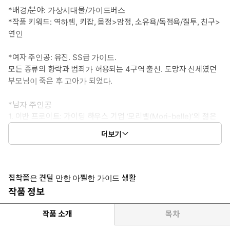
*배경/분야: 가상시대물/가이드버스
*작품 키워드: 역하렘, 키잡, 몸정>맘정, 소유욕/독점욕/질투, 친구>
연인
*여자 주인공: 유진. SS급 가이드.
모든 종류의 향락과 범죄가 허용되는 4구역 출신. 도망자 신세였던
부모님이 죽은 후 고아가 되었다.
*남자 주인공
1. 이반 프로이트: 가이딩 하우스 기업 ‘모리벨(Mori-belle)’의 젊은
대표. 오드아이.
더보기
사람들과의 접촉을 극도로 꺼린다. 불치병 때문에 자신이 쓸모없는
불량품이라는 수치심에 남몰래 괴로워하던 중 고아가 된 진을 만난
다. 진이 성인이 될 때까지 줄곧 보살펴준 든든한 후원자.
2. 루엘른 브래너: 현존하는 42개의 길드 중 TOP 3 안에 드는 대
집착쯤은 견딜 만한 아찔한 가이드 생활
형 길드 ‘오디세이’ 소속의 S급 에스퍼. 은신, 염력 능력자.
작품 정보
외모와 능력 모두 출중하나, 진이 아닌 가이드와의 가이딩을 극도
로 꺼려 점차 시들어 간다.
작품 소개
목차
어린 시절 처음 진을 만난 이후로 쭉 친구로 머물렀으나 마음속 깊