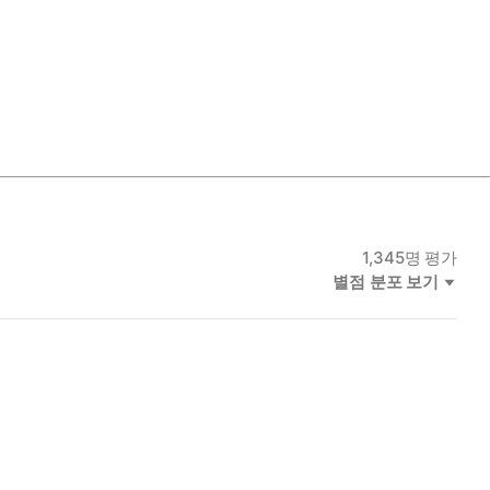
1,345
명 평가
별점 분포 보기