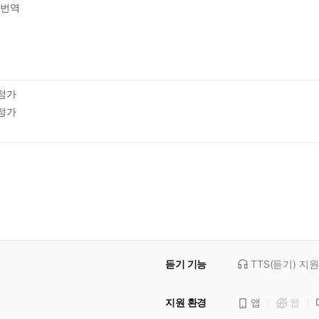
번역
정가
정가
듣기 기능
TTS(듣기)
지원
지원 환경
앱
웹