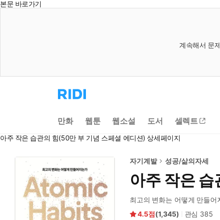
본문 바로가기
계속해서 문제
리
디
홈
으
만화
웹툰
웹소설
도서
셀렉트
로
이
아주 작은 습관의 힘(50만 부 기념 스페셜 에디션) 상세페이지
동
자기계발
성공/삶의자세
아주 작은 습
최고의 변화는 어떻게 만들어
4.5
(
1,345
)
관심
385