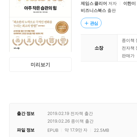
제임스 클리어
저자
이한이
비즈니스북스
출판
관심
종이책 
소장
전자책 
판매가
미리보기
출간 정보
2019.02.19
전자책 출간
2019.02.26
종이책 출간
파일 정보
약 17.9만 자
EPUB
22.5MB