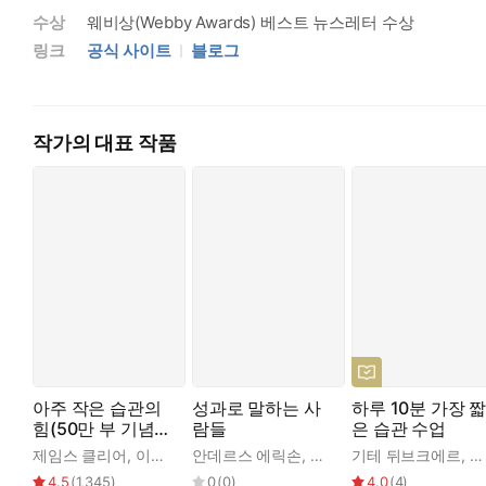
수상
웨비상(Webby Awards) 베스트 뉴스레터 수상
링크
공식 사이트
블로그
작가의 대표 작품
아주 작은 습관의
성과로 말하는 사
하루 10분 가장 
힘(50만 부 기념
람들
은 습관 수업
스페셜 에디션)
제임스 클리어
,
이한이
안데르스 에릭손
,
제임스 클리어
기테 뒤브크에르
,
신예용
,
라
4.5
(
1,345
)
0
(
0
)
4.0
(
4
)