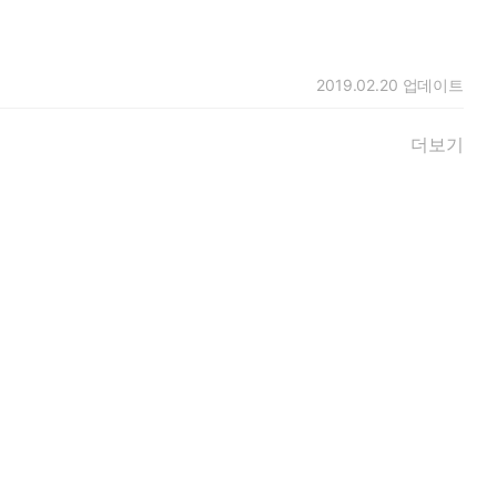
2019.02.20
업데이트
더보기
맥키
,
앨리슨 비어드
,
엘리자베스 그레이스 손더스
,
재클린 카터
,
재키 콜먼