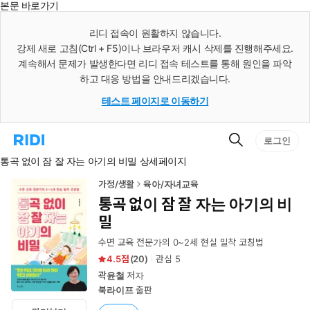
본문 바로가기
인
스
리디 접속이 원활하지 않습니다.
턴
강제 새로 고침(Ctrl + F5)이나 브라우저 캐시 삭제를 진행해주세요.
트
검
계속해서 문제가 발생한다면 리디 접속 테스트를 통해 원인을 파악
색
하고 대응 방법을 안내드리겠습니다.
테스트 페이지로 이동하기
검
리
로그인
색
디
통곡 없이 잠 잘 자는 아기의 비밀 상세페이지
홈
으
로
가정/생활
육아/자녀교육
이
통곡 없이 잠 잘 자는 아기의 비
동
밀
수면 교육 전문가의 0~2세 현실 밀착 코칭법
4.5
(
20
)
관심
5
곽윤철
저자
북라이프
출판