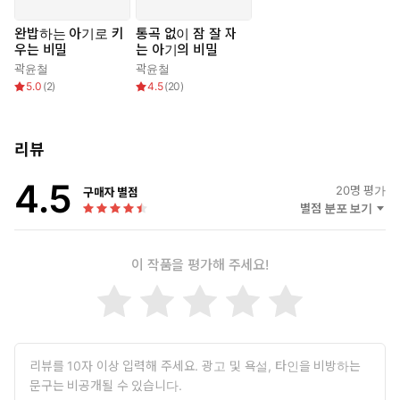
완밥하는 아기로 키
통곡 없이 잠 잘 자
우는 비밀
는 아기의 비밀
오늘도 대성통곡하는 우리 아기에게 통잠을 선사할 책!
곽윤철
곽윤철
출산으로 지친 몸을 산후조리원에서 추스르고 집에 도착한 순간
5.0
(
2
)
4.5
(
20
)
‘육아’라는 헬게이트가 열린다. 분명 산후조리원에서는 방긋 웃고
잠도 잘 자고 잘 먹는다고 했는데 왜 집에 온 순간부터 안 자고 울
기만 하는 걸까? 초보 부모들이 겪는 ‘멘붕’의 시작이다. 처음에는
리뷰
열의 가득한 마음으로 어르고 달랜다. 내 배 아파 낳은 내 새끼니
까 그것이 당연하다. 자장가도 불러보고, 차에도 태워보고, 다독
4.5
20
명 평가
구매자 별점
여본다. 울음을 그치기도 잠시, 엄마 손에서 떨어지는 순간 아기
별점 분포 보기
는 다시 운다. 남들에게는 아기가 잘 자는 ‘100일의 기적’이 온다
는데 100일의 기적은커녕 아픈 손목과 ‘100일의 기절’이 일상일
뿐이다.
이 작품을 평가해 주세요!
이 책의 저자는 ‘아기가 보내는 수면 신호를 읽고, 아기 스스로 잘 수
있는 기회를 제공해야 한다’고 말한다. 태어나 먹는 법을 배우고 말하
는 법을 배우듯, 아기에게 ‘등을 바닥에 대고 자는 법’을 가르쳐주면
아기는 스스로 잘 수 있다는 것이다. 이를 위해서는 아기가 무엇을
원하는지 알 수 있도록 아기와의 교감이 우선이라고 주장한다. 아기
스스로 잠드는 법을 가르쳐주는 ‘교감하는 수면 교육법’은 아기에게