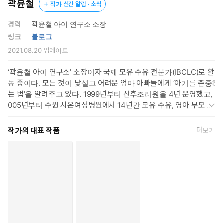
곽윤철
작가 신간 알림 · 소식
경력
곽윤철 아이 연구소 소장
링크
블로그
2021.08.20
업데이트
‘곽윤철 아이 연구소’ 소장이자 국제 모유 수유 전문가(IBCLC)로 활
동 중이다. 모든 것이 낯설고 어려운 엄마 아빠들에게 ‘아기를 존중하
는 법’을 알려주고 있다. 1999년부터 산후조리원을 4년 운영했고, 2
005년부터 수원 시온여성병원에서 14년간 모유 수유, 영아 부모 교
육, 산전·산후 교육을 담당했다. 매달 200명, 누적 약 3만 5,000명
의 아기와 부모들을 만나며 겪은 이야기와 수면 교육, 육아 상식과
작가의 대표 작품
더보기
관련한 콘텐츠를 블로그에 공유하면서 엄마들 사이에서 유명세를 타
기 시작했다. 2018년부터 ‘곽윤철 아이 연구소’를 통해 24개월 미만
아기 생활과 관련한 개인 코칭을 하고 있으며 유튜브에서도 활발하
게 소통 중이다.
“이 책 한 권이면 우리 아기도 통잠 잔다!”
엄마의 육퇴를 앞당기는 특급 수면 교육의 비밀