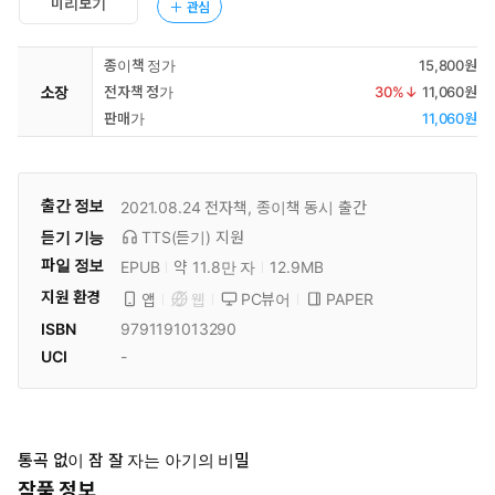
미리보기
관심
종이책 정가
15,800원
소장
전자책 정가
30
%↓
11,060원
판매가
11,060원
출간 정보
2021.08.24
전자책, 종이책 동시 출간
듣기 기능
TTS(듣기)
지원
파일 정보
EPUB
약 11.8만 자
12.9MB
지원 환경
PC뷰어
PAPER
앱
웹
ISBN
9791191013290
UCI
-
통곡 없이 잠 잘 자는 아기의 비밀
작품 정보