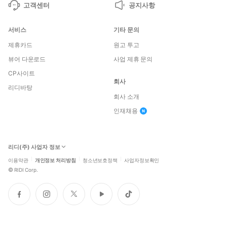
고객센터
공지사항
서비스
기타 문의
제휴카드
원고 투고
뷰어 다운로드
사업 제휴 문의
CP사이트
회사
리디바탕
회사 소개
인재채용
리디(주) 사업자 정보
이용약관
개인정보 처리방침
청소년보호정책
사업자정보확인
©
RIDI Corp.
페
인
트
유
틱
이
스
위
튜
톡
스
타
터
브
북
그