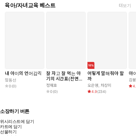
육아/자녀교육 베스트
더보기
내 아이의 언어감각
잘 자고 잘 먹는 아
어떻게 말해줘야 할
아이
기의 시간표(전면개
까
임동선
김
정판)
정재호
오은영
,
차상미
0
(
0
)
4
0
(
0
)
4.9
(
234
)
소장하기 버튼
위시리스트에 담기
카트에 담기
선물하기