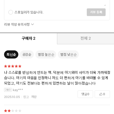
는 통잠을, 지친 부모에게는 충전의 시간을 선사할 것이다. ⟪통곡 없
이 잠 잘 자는 아기의 비밀⟫은 초보 부모들의 수면 교육을 성공으로
스포일러가 있습니다.
리뷰 등록
이끄는 해답과도 같은 책이다.
리뷰 작성 유의사항
구매자
2
전체
2
최신순
공감순
별점 높은순
별점 낮은순
나 스스로를 반성하게 만드는 책. 덕분에 아기와의 사이가 더욱 가까워졌
습니다. 아기의 마음을 인정하니 저도 더 편하게 아기를 바라볼 수 있게
되었고, 아기도 전보다는 편하게 입면하는 날이 많아졌습니다
kay***
댓글
0
0
2025.10.05
신고
차단