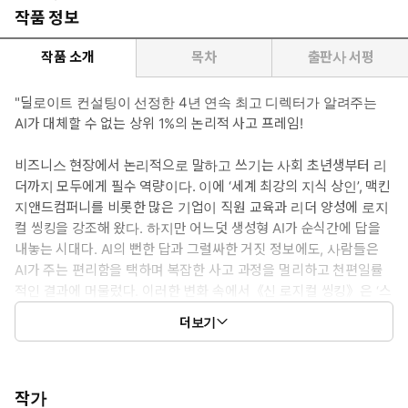
작품 정보
작품 소개
목차
출판사 서평
"딜로이트 컨설팅이 선정한 4년 연속 최고 디렉터가 알려주는
AI가 대체할 수 없는 상위 1%의 논리적 사고 프레임!
비즈니스 현장에서 논리적으로 말하고 쓰기는 사회 초년생부터 리
더까지 모두에게 필수 역량이다. 이에 ‘세계 최강의 지식 상인’, 맥킨
지앤드컴퍼니를 비롯한 많은 기업이 직원 교육과 리더 양성에 로지
컬 씽킹을 강조해 왔다. 하지만 어느덧 생성형 AI가 순식간에 답을
내놓는 시대다. AI의 뻔한 답과 그럴싸한 거짓 정보에도, 사람들은
AI가 주는 편리함을 택하며 복잡한 사고 과정을 멀리하고 천편일률
적인 결과에 머물렀다. 이러한 변화 속에서《신 로지컬 씽킹》은 ‘스
스로 생각하는 힘을 되찾아야 한다’는 화두를 던지며 생성형 AI가 빠
더보기
르게 확산된 일본 사회에 큰 반향을 일으켰다. 한국 사회 또한 마찬
가지다. AI가 대체할 수 없는 역량이 그 어느 때보다 중요해진 지금,
어떻게 차별화된 사고로 뛰어난 성과를 낼 수 있을까.
작가