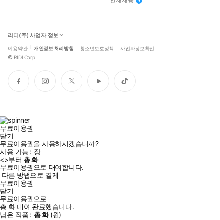
인재채용
리디(주) 사업자 정보
이용약관
개인정보 처리방침
청소년보호정책
사업자정보확인
©
RIDI Corp.
페
인
트
유
틱
이
스
위
튜
톡
스
타
터
브
북
그
램
무료이용권
닫기
무료이용권을 사용하시겠습니까?
사용 가능 :
장
<
>부터
총
화
무료이용권으로 대여합니다.
다른 방법으로 결제
무료이용권
닫기
무료이용권으로
총
화
대여 완료했습니다.
남은 작품 :
총
화
(
원)