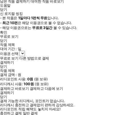
남은 작품 결제하기
대여한 작품 바로보기
도움말
닫기
신 로지컬 씽킹
- 본 작품은
1일
마다
1
편씩 무료
입니다.
-
최근
10편
은 해당 이용권으로 볼 수 없습니다.
- 해당 이용권으로는
무료로
3일
간
볼 수 있습니다.
확인
무료로 보기
닫기
작품 제목
대여 기간 :
일
이용권 선택
무료로 보기
다른 방법으로 결제
결제하기
닫기
작품 제목
결제 금액 :
원
리디포인트 사용:
0
원
(
원 보유)
리디캐시 사용:
100
원
(
원 보유)
결제하고 바로보기
결제하고 다음에 보기
결제하기
닫기
결제 가능한 리디캐시, 포인트가 없습니다.
리디캐시 충전하고 결제없이 편하게 감상하세요.
리디포인트 적립 혜택도 놓치지 마세요!
충전하고 결제
일반 결제