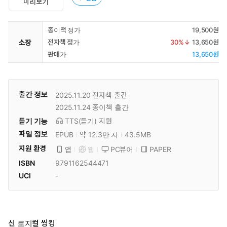
미리보기
종이책 정가
19,500원
소장
전자책 정가
30
%↓
13,650원
판매가
13,650원
출간 정보
2025.11.20
전자책 출간
2025.11.24
종이책 출간
듣기 기능
TTS(듣기)
지원
파일 정보
EPUB
약 12.3만 자
43.5MB
지원 환경
PC뷰어
PAPER
앱
웹
ISBN
9791162544471
UCI
-
신 로지컬 씽킹