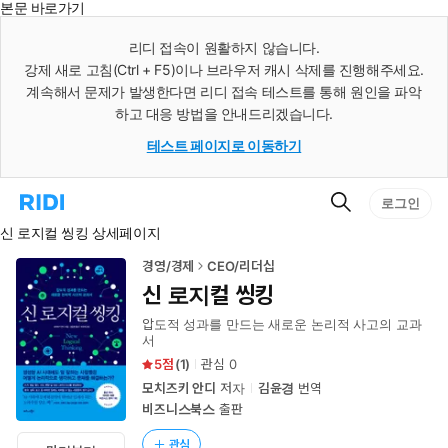
본문 바로가기
인
스
리디 접속이 원활하지 않습니다.
턴
강제 새로 고침(Ctrl + F5)이나 브라우저 캐시 삭제를 진행해주세요.
트
검
계속해서 문제가 발생한다면 리디 접속 테스트를 통해 원인을 파악
색
하고 대응 방법을 안내드리겠습니다.
테스트 페이지로 이동하기
검
리
로그인
색
디
신 로지컬 씽킹 상세페이지
홈
으
로
경영/경제
CEO/리더십
이
신 로지컬 씽킹
동
압도적 성과를 만드는 새로운 논리적 사고의 교과
서
5
(
1
)
관심
0
모치즈키 안디
저자
김윤경
번역
비즈니스북스
출판
관심