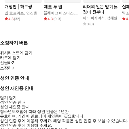
개정판 | 하드씽
제로 투 원
리더의 일은 맡기는
실패
것이 전부다
벤 호로위츠
,
안진환
블레이크 매스터스
,
피터 틸
,
이지연
박
이바 마사야스
,
정혜원
4.8
(
32
)
4.3
(
913
)
4
0
(
0
)
소장하기 버튼
위시리스트에 담기
카트에 담기
선물하기
소장하기
성인 인증 안내
성인 재인증 안내
닫기
닫기
성인 인증 안내
성인 재인증 안내
청소년보호법에 따라 성인 인증은 1년간
유효하며, 기간이 만료되어 재인증이 필요합니다.
성인 인증 후에 이용해 주세요.
해당 작품은 성인 인증 후 보실 수 있습니다.
성인 인증 후에 이용해 주세요.