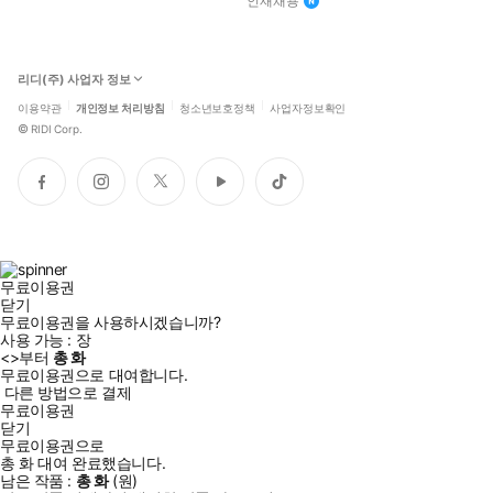
인재채용
리디(주) 사업자 정보
이용약관
개인정보 처리방침
청소년보호정책
사업자정보확인
©
RIDI Corp.
페
인
트
유
틱
이
스
위
튜
톡
스
타
터
브
북
그
램
무료이용권
닫기
무료이용권을 사용하시겠습니까?
사용 가능 :
장
<
>부터
총
화
무료이용권으로 대여합니다.
다른 방법으로 결제
무료이용권
닫기
무료이용권으로
총
화
대여 완료했습니다.
남은 작품 :
총
화
(
원)