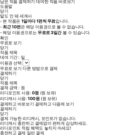
남은 작품 결제하기
대여한 작품 바로보기
도움말
닫기
말도 안 돼 세계사
- 본 작품은
1일
마다
1
편씩 무료
입니다.
-
최근
10편
은 해당 이용권으로 볼 수 없습니다.
- 해당 이용권으로는
무료로
3일
간
볼 수 있습니다.
확인
무료로 보기
닫기
작품 제목
대여 기간 :
일
이용권 선택
무료로 보기
다른 방법으로 결제
결제하기
닫기
작품 제목
결제 금액 :
원
리디포인트 사용:
0
원
(
원 보유)
리디캐시 사용:
100
원
(
원 보유)
결제하고 바로보기
결제하고 다음에 보기
결제하기
닫기
결제 가능한 리디캐시, 포인트가 없습니다.
리디캐시 충전하고 결제없이 편하게 감상하세요.
리디포인트 적립 혜택도 놓치지 마세요!
충전하고 결제
일반 결제