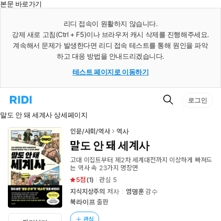
본문 바로가기
인
스
리디 접속이 원활하지 않습니다.
턴
강제 새로 고침(Ctrl + F5)이나 브라우저 캐시 삭제를 진행해주세요.
트
검
계속해서 문제가 발생한다면 리디 접속 테스트를 통해 원인을 파악
색
하고 대응 방법을 안내드리겠습니다.
테스트 페이지로 이동하기
검
리
로그인
색
디
말도 안 돼 세계사 상세페이지
홈
으
로
인문/사회/역사
역사
이
말도 안 돼 세계사
동
고대 이집트부터 제2차 세계대전까지 이상하게 빠져드
는 역사 속 23가지 명장면
5
(
1
)
관심
5
지식지상주의
저자
염명훈
감수
북라이프
출판
관심