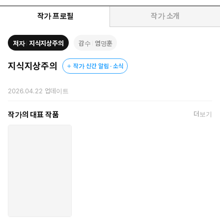
작가 프로필
작가 소개
저자
지식지상주의
감수
염명훈
지식지상주의
작가 신간 알림 · 소식
2026.04.22
업데이트
작가의 대표 작품
더보기