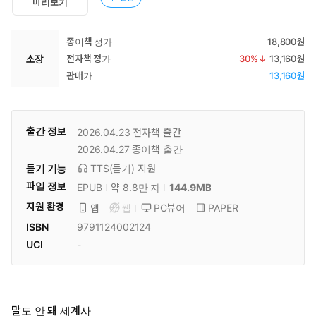
미리보기
종이책 정가
18,800원
소장
전자책 정가
30
%↓
13,160원
판매가
13,160원
출간 정보
2026.04.23
전자책 출간
2026.04.27
종이책 출간
듣기 기능
TTS(듣기)
지원
파일 정보
EPUB
약 8.8만 자
144.9MB
지원 환경
PC뷰어
PAPER
앱
웹
ISBN
9791124002124
UCI
-
말도 안 돼 세계사