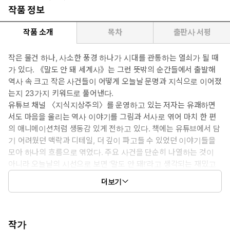
작품 정보
작품 소개
목차
출판사 서평
작은 물건 하나, 사소한 풍경 하나가 시대를 관통하는 열쇠가 될 때
가 있다. 《말도 안 돼 세계사》는 그런 뜻밖의 순간들에서 출발해
역사 속 크고 작은 사건들이 어떻게 오늘날 문명과 지식으로 이어졌
는지 23가지 키워드로 풀어낸다.
유튜브 채널 〈지식지상주의〉를 운영하고 있는 저자는 유쾌하면
서도 마음을 울리는 역사 이야기를 그림과 서사로 엮어 마치 한 편
의 애니메이션처럼 생동감 있게 전하고 있다. 책에는 유튜브에서 담
기 어려웠던 맥락과 디테일, 더 깊이 파고들 수 있었던 이야기들을
모아 하나의 흐름으로 엮었다. 주요 사건을 단순히 나열하는 것이
아니라 오늘날의 시선으로 보면 ‘말도 안 돼!’라고 생각되는 재밌고
신박한 23가지 주제를 골라 생활과 문화, 자본과 문명, 권력과 경제
더보기
를 넘나드는 지식을 한 권에 밀도 있게 압축했다. 특히 철저한 고증
을 바탕으로 현대적으로 재해석해서 그린 60여 점의 그림에 흥미로
운 해설까지 빈틈없이 담았다. 책을 펼치는 순간 말도 안 되게 재밌
는 역사의 한복판으로 빠져들 것이다.
작가