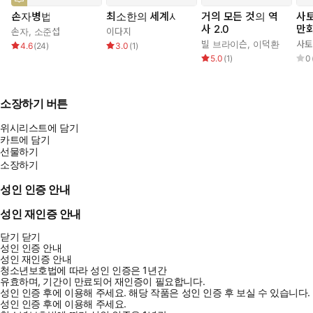
손자병법
최소한의 세계사
거의 모든 것의 역
사
사 2.0
만화
손자
,
소준섭
이다지
세트
빌 브라이슨
,
이덕환
사토
4.6
(
24
)
3.0
(
1
)
5.0
(
1
)
0
소장하기 버튼
위시리스트에 담기
카트에 담기
선물하기
소장하기
성인 인증 안내
성인 재인증 안내
닫기
닫기
성인 인증 안내
성인 재인증 안내
청소년보호법에 따라 성인 인증은 1년간
유효하며, 기간이 만료되어 재인증이 필요합니다.
성인 인증 후에 이용해 주세요.
해당 작품은 성인 인증 후 보실 수 있습니다.
성인 인증 후에 이용해 주세요.