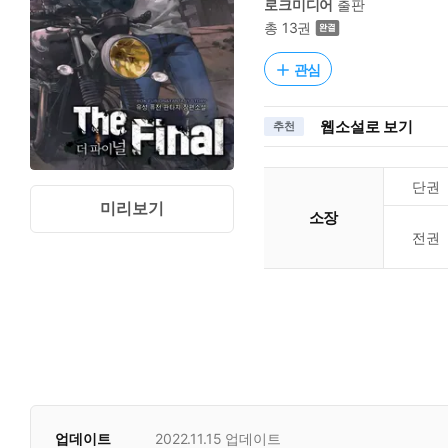
로크미디어
출판
총 13권
관심
웹소설로 보기
추천
단권
미리보기
소장
전권
업데이트
2022.11.15
업데이트