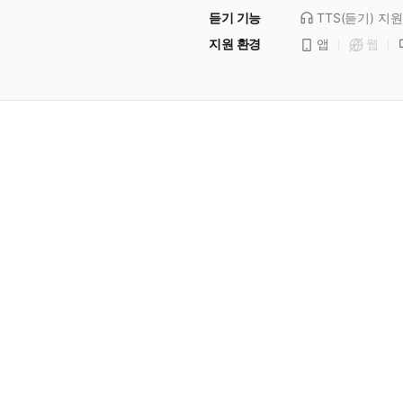
듣기 기능
TTS(듣기)
지원
지원 환경
앱
웹