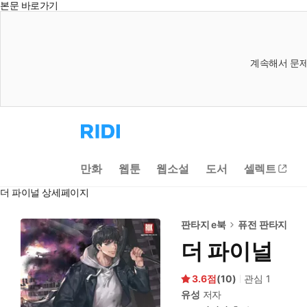
본문 바로가기
계속해서 문제
리
디
홈
으
만화
웹툰
웹소설
도서
셀렉트
로
이
더 파이널 상세페이지
동
판타지 e북
퓨전 판타지
더 파이널
3.6
(
10
)
관심
1
유성
저자