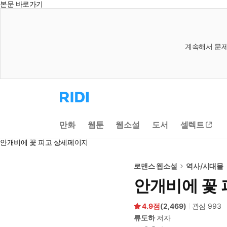
본문 바로가기
계속해서 문제
리
디
홈
으
만화
웹툰
웹소설
도서
셀렉트
로
이
안개비에 꽃 피고 상세페이지
동
로맨스 웹소설
역사/시대물
안개비에 꽃 
4.9
(
2,469
)
관심
993
류도하
저자