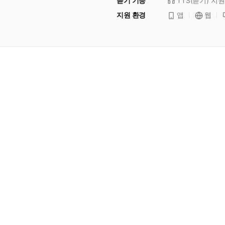
듣기 기능
TTS(듣기)
지원
지원 환경
앱
웹