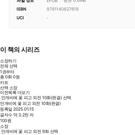
파일 정보
평균 0.6MB
EPUB
ISBN
9791140827619
UCI
-
이 책의 시리즈
소장하기
전체 선택
1권부터
총
0
화
0원
카트
선택 소장
이전목록 더보기
안개비에 꽃 피고 외전 10화(완결) 선택
안개비에 꽃 피고 외전 10화(완결)
등록일
2025.01.15
글자수
약 3.2천 자
100
원
소장
안개비에 꽃 피고 외전 9화 선택