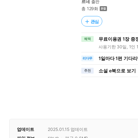
르네
출판
총 129화
관심
무료이용권 1장 증
혜택
사용기한 30일, 1인 
1일
마다
1편 기다리
리다무
소설 e북으로 보기
추천
업데이트
2025.01.15
업데이트