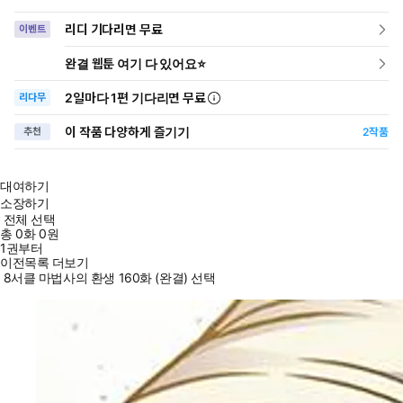
리디 기다리면 무료
이벤트
완결 웹툰 여기 다 있어요⭐
2일
마다
1편 기다리면 무료
리다무
이 작품 다양하게 즐기기
추천
2
작품
대여하기
소장하기
전체 선택
총
0
화
0원
1권부터
이전목록 더보기
8서클 마법사의 환생 160화 (완결) 선택