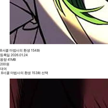
8서클 마법사의 환생 154화
등록일
2026.01.24
용량
41MB
200
원
대여
8서클 마법사의 환생 153화 선택