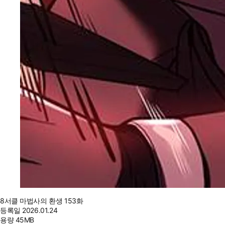
8서클 마법사의 환생 153화
등록일
2026.01.24
용량
45MB