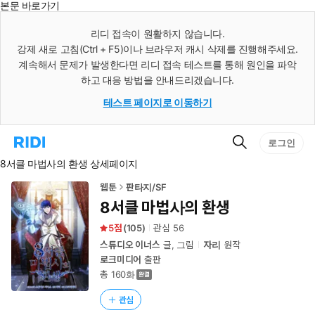
본문 바로가기
인
스
리디 접속이 원활하지 않습니다.
턴
강제 새로 고침(Ctrl + F5)이나 브라우저 캐시 삭제를 진행해주세요.
트
검
계속해서 문제가 발생한다면 리디 접속 테스트를 통해 원인을 파악
색
하고 대응 방법을 안내드리겠습니다.
테스트 페이지로 이동하기
검
리
로그인
색
디
8서클 마법사의 환생 상세페이지
홈
으
로
웹툰
판타지/SF
이
8서클 마법사의 환생
동
5
(
105
)
관심
56
스튜디오 이너스
글, 그림
자리
원작
로크미디어
출판
총 160화
관심