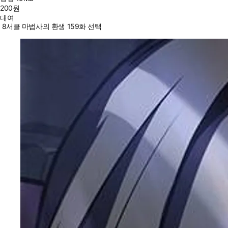
200
원
대여
8서클 마법사의 환생 159화 선택