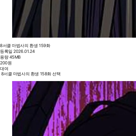
8서클 마법사의 환생 159화
등록일
2026.01.24
용량
45MB
200
원
대여
8서클 마법사의 환생 158화 선택