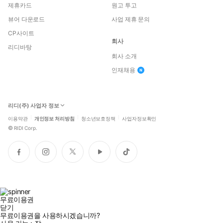
제휴카드
원고 투고
뷰어 다운로드
사업 제휴 문의
CP사이트
회사
리디바탕
회사 소개
인재채용
리디(주) 사업자 정보
이용약관
개인정보 처리방침
청소년보호정책
사업자정보확인
©
RIDI Corp.
페
인
트
유
틱
이
스
위
튜
톡
스
타
터
브
북
그
램
무료이용권
닫기
무료이용권을 사용하시겠습니까?