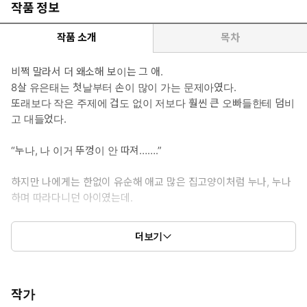
룹 데뷔가 물 건너가고, 도망쳐 온 고향 용호동에서 우연히 유은태
작품 정보
를 다시 만났다. 아빠한테 거짓말 한번 해 본 적 없는 온실 속 화초,
집순이 코덕. <싱글 지옥> 출연을 앞두고, 자꾸만 엉겨 붙는 유은태
작품 소개
목차
에게 코가 꿰였다.
비쩍 말라서 더 왜소해 보이는 그 애.
* 이럴 때 보세요: 야생 들개처럼 모두에게 시비 걸기 바빴던 연하남
8살 유은태는 첫날부터 손이 많이 가는 문제아였다.
이 한 사람에게만 한없이 유순해지는 직진 로맨스가 보고 싶을 때.
또래보다 작은 주제에 겁도 없이 저보다 훨씬 큰 오빠들한테 덤비
* 공감 글귀:
고 대들었다.
“씨발, 이번엔 또 어떤 미친 새끼야.”
“아빠거든?”
“누나, 나 이거 뚜껑이 안 따져…….”
의심되는 듯 발신자를 확인한 눈이 확 커졌다.
“……관장님이다. 얼른 받아.”
하지만 나에게는 한없이 유순해 애교 많은 집고양이처럼 누나, 누나
하며 따라다니던 아이였는데.
“이제 안 해. 누나 동생 그런 거.”
더보기
미동 없이 나를 주시하고 있을 뿐인데도 192cm의 유은태에게선 위
압감이 느껴졌다. 늘 수줍게 웃던 8살 소년은 거침없는 금메달리스
트가 되어 돌아왔다.
작가