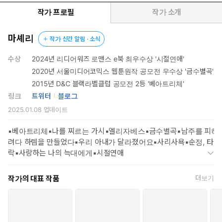
“아…… 우리 아직도 그냥 잠만 자는 사이였네. 너 싱글 지옥에서 애
작가 프로필
작가 소개
인 만들어 올 수도 있으니까 기다리지도 말라고 했었지? 씨발, 내가
착각했다. 병신 같은 모텔 가자고 할 때부터 알아들었어야 했는데 존
마셰리
작가 신간 알림 · 소식
나 미안하다.”
수상
2024년 리디어워즈 로맨스 e북 최우수상 '시절연애'
내 기억 속의 모습과 완전히 달라진 채로.
2020년 서울미디어코믹스 웹툰원작 공모전 우수상 '금수별곡'
2015년 D&C 블랙라벨클럽 공모전 2등 '베아트리체'
링크
트위터
블로그
※ 본 작품에 등장하는 인물, 지명, 단체는 실제와 무관합니다. 또
2025.01.08
업데이트
한 작품 내 등장하는 스포츠 규정은 현재와 다를 수 있습니다.
▪︎베아트리체▪︎나를 찌르는 가시▪︎엘리자베스▪︎금수별곡▪︎남주를 피하
려다 하렘을 만들었다▪︎우리 아내가 달라졌어요▪︎사리사욕▪︎순정, 타
락▪︎사랑하는 나의 늑대에게▪︎시절연애
작가의 대표 작품
더보기