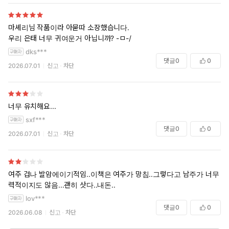
마셰리님 작품이라 아묻따 소장했습니다.
우리 은태 너무 귀여운거 아닙니까? -ㅁ-/
dks***
댓글
0
0
2026.07.01
신고
차단
너무 유치해요...
sxf***
댓글
0
0
2026.07.01
신고
차단
여주 겁나 발암에이기적임..이책은 여주가 망침..그렇다고 남주가 너무 매
력적이지도 않음...괜히 삿다..내돈..
lov***
댓글
0
0
2026.06.08
신고
차단