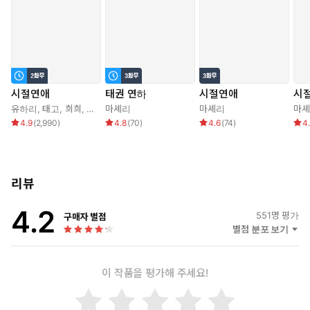
시절연애
태권 연하
시절연애
시
유하리
,
태고
,
희희
,
마셰리
마셰리
마셰리
마
4.9
(
2,990
)
4.8
(
70
)
4.6
(
74
)
4
리뷰
4.2
551
명 평가
구매자 별점
별점 분포 보기
이 작품을 평가해 주세요!