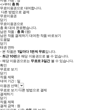
사용 가능 :
장
<
>부터
총
화
무료이용권으로 대여합니다.
다른 방법으로 결제
무료이용권
닫기
무료이용권으로
총
화
대여 완료했습니다.
남은 작품 :
총
화
(
원)
남은 작품 결제하기
대여한 작품 바로보기
도움말
닫기
태권 연하
- 본 작품은
1일
마다
1
편씩 무료
입니다.
-
최근
10편
은 해당 이용권으로 볼 수 없습니다.
- 해당 이용권으로는
무료로
3일
간
볼 수 있습니다.
확인
무료로 보기
닫기
작품 제목
대여 기간 :
일
이용권 선택
무료로 보기
다른 방법으로 결제
결제하기
닫기
작품 제목
결제 금액 :
원
리디포인트 사용:
0
원
(
원 보유)