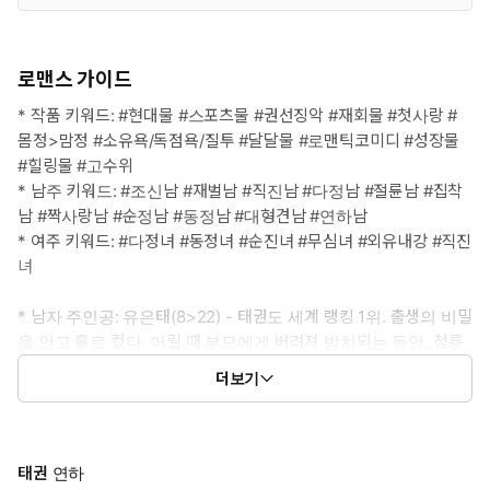
로맨스 가이드
* 작품 키워드: #현대물 #스포츠물 #권선징악 #재회물 #첫사랑 #
몸정>맘정 #소유욕/독점욕/질투 #달달물 #로맨틱코미디 #성장물
#힐링물 #고수위
* 남주 키워드: #조신남 #재벌남 #직진남 #다정남 #절륜남 #집착
남 #짝사랑남 #순정남 #동정남 #대형견남 #연하남
* 여주 키워드: #다정녀 #동정녀 #순진녀 #무심녀 #외유내강 #직진
녀
* 남자 주인공: 유은태(8>22) - 태권도 세계 랭킹 1위. 출생의 비밀
을 안고 홀로 컸다. 어릴 때 부모에게 버려져 방치되는 동안, 청룡
태권도장에서 임새나의 남자친구가 되어 인생을 구원받았다. 잃
더보기
어버린 첫사랑을 다시 만나기 위해서 금메달리스트가 되었다. 가
진 건 돈밖에 없는 외로운 재벌 4세.
* 여자 주인공: 임새나(9>23) - 청룡 태권도 임 관장의 딸. 눈에 띄
는 외모로 어려서부터 대시를 많이 받았다. 몇 년간 준비했던 걸 그
태권 연하