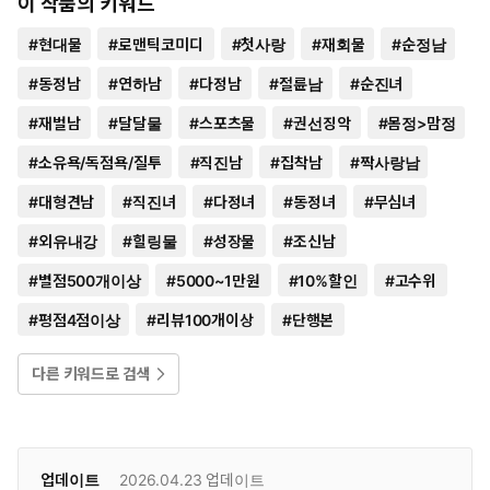
이 작품의 키워드
#
현대물
#
로맨틱코미디
#
첫사랑
#
재회물
#
순정남
#
동정남
#
연하남
#
다정남
#
절륜남
#
순진녀
#
재벌남
#
달달물
#
스포츠물
#
권선징악
#
몸정>맘정
#
소유욕/독점욕/질투
#
직진남
#
집착남
#
짝사랑남
#
대형견남
#
직진녀
#
다정녀
#
동정녀
#
무심녀
#
외유내강
#
힐링물
#
성장물
#
조신남
#
별점500개이상
#
5000~1만원
#
10%할인
#
고수위
#
평점4점이상
#
리뷰100개이상
#
단행본
다른 키워드로 검색
업데이트
2026.04.23
업데이트