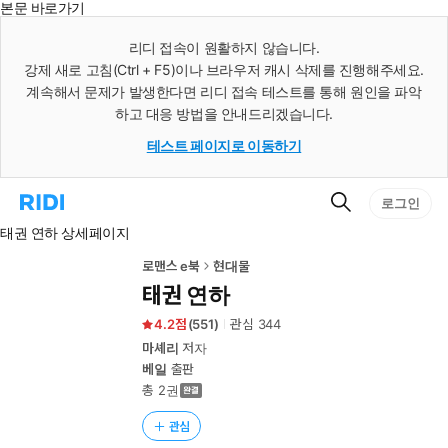
본문 바로가기
인
스
리디 접속이 원활하지 않습니다.
턴
강제 새로 고침(Ctrl + F5)이나 브라우저 캐시 삭제를 진행해주세요.
트
검
계속해서 문제가 발생한다면 리디 접속 테스트를 통해 원인을 파악
색
하고 대응 방법을 안내드리겠습니다.
테스트 페이지로 이동하기
검
리
로그인
색
디
태권 연하 상세페이지
홈
으
로
로맨스 e북
현대물
이
태권 연하
동
4.2
(
551
)
관심
344
마셰리
저자
베일
출판
총 2권
관심