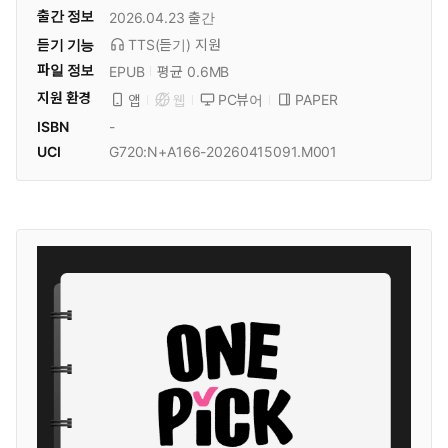
출간 정보
2026.04.23
출간
듣기 기능
TTS(듣기)
지원
파일 정보
EPUB
평균 0.6MB
지원 환경
PC뷰어
PAPER
앱
웹
ISBN
-
UCI
G720:N+A166-20260415091.M001