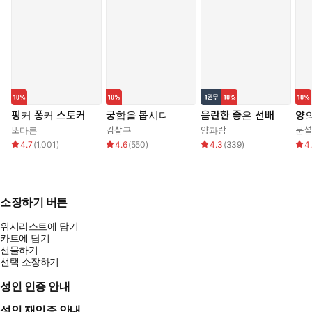
핑커 퐁커 스토커
궁합을 봅시다
음란한 좋은 선배
양의
또다른
김살구
양과람
문설
4.7
(
1,001
)
4.6
(
550
)
4.3
(
339
)
4
소장하기 버튼
위시리스트에 담기
카트에 담기
선물하기
선택 소장하기
성인 인증 안내
성인 재인증 안내