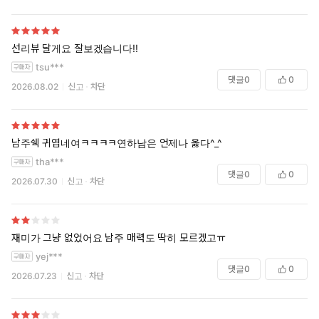
선리뷰 달게요 잘보겠습니다!!
tsu***
댓글
0
0
2026.08.02
신고
차단
남주쉑 귀엽네여ㅋㅋㅋㅋ연하남은 언제나 옳다^_^
tha***
댓글
0
0
2026.07.30
신고
차단
재미가 그냥 없었어요 남주 매력도 딱히 모르겠고ㅠ
yej***
댓글
0
0
2026.07.23
신고
차단