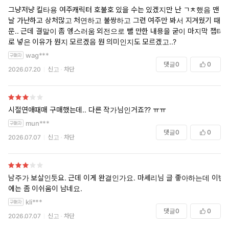
그냥저냥 킬타용 여주캐릭터 호불호 있을 수는 있겠지만 난 ㄱㅊ했음 맨
날 가난하고 상처많고 처연하고 불쌍하고 그런 여주만 봐서 지겨웠기 때
문.. 근데 결말이 좀 엥스러움 외전으로 뺄 만한 내용을 굳이 마지막 챕터
로 넣은 이유가 뭔지 모르겠음 뭔 의미인지도 모르겠고..?
wag***
댓글
0
0
2026.07.20
신고
차단
시절연애때매 구매했는데.. 다른 작가님인거죠?? ㅠㅠ
mun***
댓글
0
0
2026.07.07
신고
차단
남주가 보살인듯요. 근데 이게 완결인가요. 마셰리님 글 좋아하는데 이번
에는 좀 이쉬움이 남네요.
kli***
댓글
0
0
2026.07.07
신고
차단