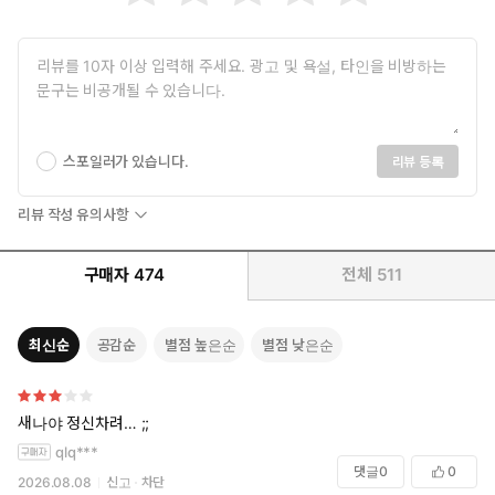
스포일러가 있습니다.
리뷰 등록
리뷰 작성 유의사항
구매자
474
전체
511
최신순
공감순
별점 높은순
별점 낮은순
새나야 정신차려… ;;
qlq***
댓글
0
0
2026.08.08
신고
차단