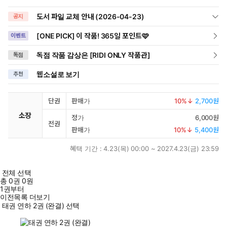
도서 파일 교체 안내 (2026-04-23)
공지
[ONE PICK] 이 작품! 365일 포인트🩷
이벤트
독점 작품 감상은 [RIDI ONLY 작품관]
독점
웹소설로 보기
추천
단권
판매가
10
%↓
2,700원
소장
정가
6,000원
전권
판매가
10
%↓
5,400원
혜택 기간 :
4.23(목) 00:00 ~ 2027.4.23(금) 23:59
전체 선택
총
0
권
0원
1권부터
이전목록 더보기
태권 연하 2권 (완결) 선택