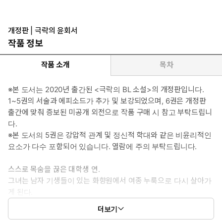
산속에 은거했다. 어느 날 갑자기 실종된 누룩을 애타게 찾고 있다.
* 여자 주인공:
개정판 | 극락의 윤회서
누룩/연 - 전생에서 알 수 없는 이유로 자살을 선택해서 화향원에
작품 정보
서 새로이 눈을 떴다. 처음에는 수오를 짝사랑했지만, 서서히 밝
혀지는 충격적인 진실들로 인해 선택의 기로에 놓인다.
작품 소개
목차
* 이럴 때 보세요: 윤회를 거듭하며 세 남자와 질척하게 얽히는 역하
※본 도서는 2020년 출간된 <극락의 BL 소설>의 개정판입니다.
렘이 보고 싶을 때.
1~5권의 서술과 에피소드가 추가 및 보강되었으며, 6권은 개정판
출간에 맞춰 증보된 미공개 외전으로 작품 구매 시 참고 부탁드립니
* 공감 글귀: 지금이 몇 번째 생인지 압니까?
다.
※본 도서의 5권은 강압적 관계 및 정신적 학대와 같은 비윤리적인
요소가 다수 포함되어 있습니다. 열람에 주의 부탁드립니다.
스스로 목숨을 끊은 대학생 연.
그녀는 남자 기생들이 있는 화향원에서 여종 누룩으로 다시 살아가
게 된다.
더보기
“낭주에게 안기고 싶어요.”