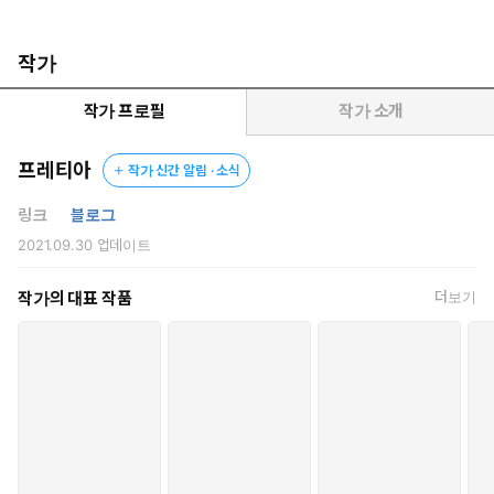
새로운 삶 속에서 그녀는 남자 기생인 수오를 짝사랑하지만, 곧
그에게 거물 손님이 찾아오게 된다는 소식을 듣고 낙담한다.
작가
“어디 네가 선택해 보거라.”
작가 프로필
작가 소개
“제발 그, 그만하…….”
“네 주인이 여기서 화대도 받지 못하고 쫓겨날지. 아니면 여기서
프레티아
작가 신간 알림 · 소식
네 보지를 팔지.”
링크
블로그
하지만 어째서인지 수오를 앞에 두고도 그녀에게 집착하는 그 손님.
2021.09.30
업데이트
그러는 사이 누룩은 점차 잃어버린 옛 기억을 되찾고 제 과거에 대
한 비밀을 알아낸다.
작가의 대표 작품
더보기
“공주 자가십니다. 발견된 장소는 화향원이라는 지원성의 한 창관입
니다.”
“창기가 됐다는 말입니까?”
또한 그녀를 어렸을 때부터 보살핀 선정이 나타나며 넷은 더욱 복
잡하게 얽히게 되는데.