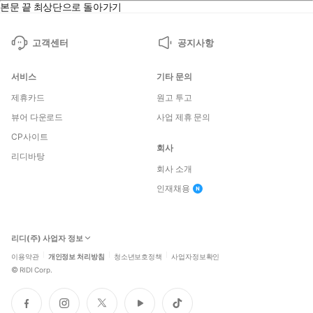
본문 끝
최상단으로 돌아가기
고객센터
공지사항
서비스
기타 문의
제휴카드
원고 투고
뷰어 다운로드
사업 제휴 문의
CP사이트
회사
리디바탕
회사 소개
인재채용
리디(주) 사업자 정보
이용약관
개인정보 처리방침
청소년보호정책
사업자정보확인
©
RIDI Corp.
페
인
트
유
틱