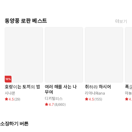
동양풍 로판 베스트
더보기
호랑이는 토끼의 밥
여러 해를 사는 나
취하라 하시어
폭군
무여
시나몬
리아나Riana
마뇽
디키탈리스
4.5
(
29
)
4.5
(
155
)
4
4.7
(
8,660
)
소장하기 버튼