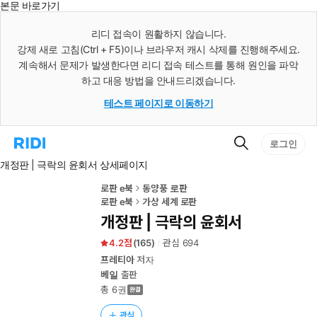
본문 바로가기
인
스
리디 접속이 원활하지 않습니다.
턴
강제 새로 고침(Ctrl + F5)이나 브라우저 캐시 삭제를 진행해주세요.
트
검
계속해서 문제가 발생한다면 리디 접속 테스트를 통해 원인을 파악
색
하고 대응 방법을 안내드리겠습니다.
테스트 페이지로 이동하기
검
리
로그인
색
디
개정판 | 극락의 윤회서 상세페이지
홈
으
로
로판 e북
동양풍 로판
이
로판 e북
가상 세계 로판
동
개정판 | 극락의 윤회서
4.2
(
165
)
관심
694
프레티아
저자
베일
출판
총 6권
관심