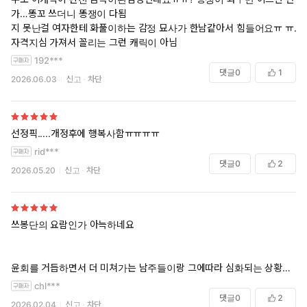
가…똥꼬 쓰더니 똥쟁이 다됨
지 못난걸 여자한테 화풀이하는 감정 묘사가 한남같아서 힘들어요ㅠ ㅠ.
자격지심 가져서 꼴리는 그런 캐릭이 아님
192***
댓글
0
1
2026.06.03
신고
차단
선정픽.....개정후에 행복사함ㅠㅠㅠㅠ
rid***
댓글
0
2
2026.05.20
신고
차단
쓰봉단의 요람인가 아늑하네요
윤회를 거듭하면서 더 미쳐가는 남주들이랑 그에따라 심화되는 상황이
너무 맛도리고 6권이 제일 고트인데 선정씨 셋 중에 제일 점잖은줄 알았
chl***
는데 만만찮은 계략남… 암튼 쓰봉단이라면 츄라이 해보시길
댓글
0
2
2026.02.04
신고
차단