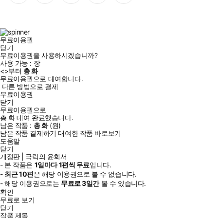
이
스
위
튜
톡
스
타
터
브
북
그
램
무료이용권
닫기
무료이용권을 사용하시겠습니까?
사용 가능 :
장
<
>부터
총
화
무료이용권으로 대여합니다.
다른 방법으로 결제
무료이용권
닫기
무료이용권으로
총
화
대여 완료했습니다.
남은 작품 :
총
화
(
원)
남은 작품 결제하기
대여한 작품 바로보기
도움말
닫기
개정판 | 극락의 윤회서
- 본 작품은
1일
마다
1
편씩 무료
입니다.
-
최근
10편
은 해당 이용권으로 볼 수 없습니다.
- 해당 이용권으로는
무료로
3일
간
볼 수 있습니다.
확인
무료로 보기
닫기
작품 제목