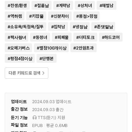
#
전생/환생
#
절륜남
#
계략남
#
상처녀
#
재벌남
#
역하렘
#
키잡물
#
신분차이
#
몸정>맘정
#
소유욕/독점욕/질투
#
집착남
#
냉정남
#
존댓말남
#
짝사랑녀
#
동정녀
#
피폐물
#
더티토크
#
하드코어
#
오메가버스
#
별점100개이상
#
2만원초과
#
평점4점이상
#
단행본
다른 키워드로 검색
업데이트
2024.09.03
업데이트
출간 정보
2024.09.03
출간
듣기 기능
TTS(듣기)
지원
파일 정보
EPUB
평균 0.6MB