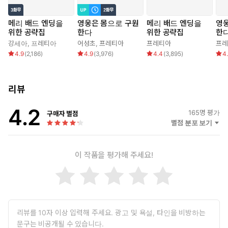
“만약 반복된다면?”
“반복?”
메리 배드 엔딩을
영웅은 몸으로 구원
메리 배드 엔딩을
영
위한 공략집
한다
위한 공략집
한
“그래. 미래를 바꿔도 바꿔도, 똑같은 상황이 반복된다면.”
강세아
,
프레티아
어성초
,
프레티아
프레티아
프레
4.9
(
2,186
)
4.9
(
3,976
)
4.4
(
3,895
)
4
전생과 현생을 넘나들며 네 사람의 운명이 교차한다.
마침내 윤회를 거듭하며 여러 가지 결말을 맞이하게 되는 이야기.
리뷰
4.2
165
명 평가
구매자 별점
별점 분포 보기
이 작품을 평가해 주세요!