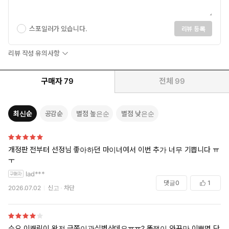
스포일러가 있습니다.
리뷰 등록
리뷰 작성 유의사항
구매자
79
전체
99
최신순
공감순
별점 높은순
별점 낮은순
개정판 전부터 선정님 좋아하던 마이너여서 이번 추가 너무 기쁩니다 ㅠ
ㅜ
lad***
댓글
0
1
2026.07.02
신고
차단
수오 이캐릭이 완전 금쪽이관심병산데요ㅠㅠ? 똥쟁이 와꾸만 이쁘면 단