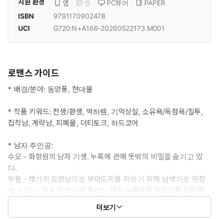
지원 환경
PC뷰어
PAPER
앱
웹
ISBN
9791170902478
UCI
G720:N+A166-20260522173.M001
로맨스 가이드
* 배경/분야: 동양풍, 현대물
* 작품 키워드: 전생/환생, 역하렘, 기억상실, 소유욕/독점욕/질투,
집착남, 계략남, 피폐물, 더티토크, 하드코어
* 남자 주인공:
수오 - 화향원의 남자 기생. 누룩에 관해 뜻밖의 비밀을 숨기고 있
다.
부율 - 채가의 도련님으로 부마도위를 피하기 위해 남색가로 위장
하고 있다. 꿈속의 여인과 똑같이 생긴 누룩에게 무섭도록 집착한
다.
더보기
선정 - 대장군직에 있었으나 가문 숙청에서 벗어나기 위해 오래도록