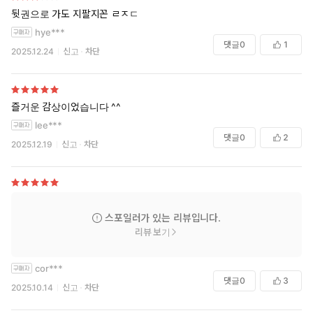
뒷권으로 가도 지팔지꼰 ㄹㅈㄷ
hye***
댓글
0
1
2025.12.24
신고
차단
즐거운 감상이었습니다 ^^
lee***
댓글
0
2
2025.12.19
신고
차단
스포일러가 있는 리뷰입니다.
리뷰 보기
cor***
댓글
0
3
2025.10.14
신고
차단