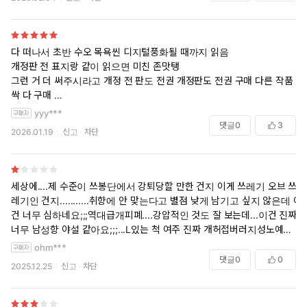
다 떠나서 초반 수오 목욕씬 디지털풍화될 때까지 읽음
개정판 전 표지랑 같이 읽으면 미친 존맛탱
그런 거 더 써주시라고 개정 전 판도 전권 개정판도 전권 구매 다른 작품
싹 다 구매
없어서 못먹는 작품 써주시는 귀한 작가님
yyy***
수오같은 미인남주랑 여공남수로 하나만 써주시면 안될까요 너무 기대돼
댓글
0
3
2026.01.19
신고
차단
요,,, 수오 몸 묘사 미친 없는 에어ㅈ이 서는 것 같음
세상에....제 수준이 쓰봉단에서 강퇴당할 만한 건지 이게 쓰레기 오브 쓰
레기인 건지...........취향에 안 맞는다고 별점 낮게 남기고 싶지 않은데 이
건 너무 심하네요;;;역대급개피폐....강압적인 것도 잘 보는데...이건 진짜
너무 남성향 야설 같아요;;;...L있는 척 여주 진짜 개허접버러지성노예처
럼 대하니까 이런 거 괜찮으면 보세요....성노예취급 씬만 빼고 보면 흥미
ohm***
로워보였음 ㅠ....
댓글
0
0
2025.12.25
신고
차단