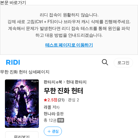
본문 바로가기
인
스
리디 접속이 원활하지 않습니다.
턴
강제 새로 고침(Ctrl + F5)이나 브라우저 캐시 삭제를 진행해주세요.
트
검
계속해서 문제가 발생한다면 리디 접속 테스트를 통해 원인을 파악
색
하고 대응 방법을 안내드리겠습니다.
테스트 페이지로 이동하기
검
리
로그인
색
디
무한 진화 헌터 상세페이지
홈
으
로
판타지 e북
현대 판타지
이
무한 진화 헌터
동
2.5
(
21
)
관심
2
라겔
저자
현나라
출판
총 12권
관심
미리보기