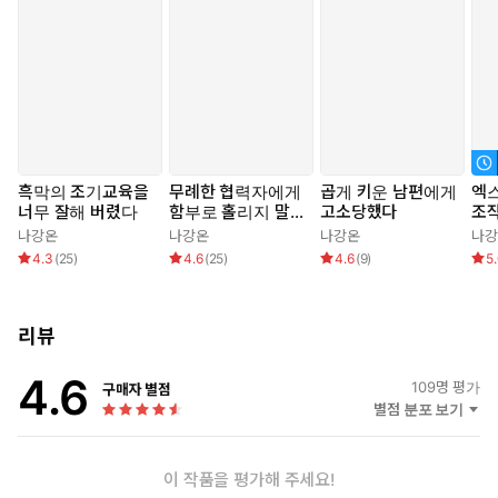
[어른이 되면 너를 제일 먼저 만나러 갈까?]
고치고 고치다 보내지 못한 문장이 늘어가도, 우리는 편지를 이어갈
수 있을까?
흑막의 조기교육을
무례한 협력자에게
곱게 키운 남편에게
엑
너무 잘해 버렸다
함부로 홀리지 말
고소당했다
조
것
나강온
나강온
나강온
나강
4.3
(
25
)
4.6
(
25
)
4.6
(
9
)
5
리뷰
4.6
109
명 평가
구매자 별점
별점 분포 보기
이 작품을 평가해 주세요!