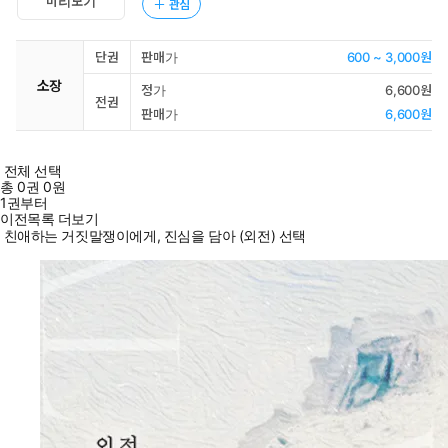
미리보기
관심
단권
판매가
600 ~ 3,000원
소장
정가
6,600원
전권
판매가
6,600원
전체 선택
총
0
권
0원
1권부터
이전목록 더보기
친애하는 거짓말쟁이에게, 진심을 담아 (외전) 선택