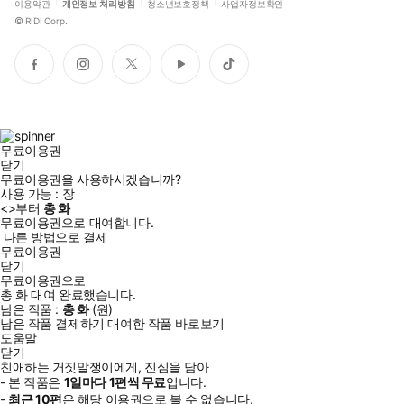
이용약관
개인정보 처리방침
청소년보호정책
사업자정보확인
©
RIDI Corp.
페
인
트
유
틱
이
스
위
튜
톡
스
타
터
브
북
그
램
무료이용권
닫기
무료이용권을 사용하시겠습니까?
사용 가능 :
장
<
>부터
총
화
무료이용권으로 대여합니다.
다른 방법으로 결제
무료이용권
닫기
무료이용권으로
총
화
대여 완료했습니다.
남은 작품 :
총
화
(
원)
남은 작품 결제하기
대여한 작품 바로보기
도움말
닫기
친애하는 거짓말쟁이에게, 진심을 담아
- 본 작품은
1일
마다
1
편씩 무료
입니다.
-
최근
10편
은 해당 이용권으로 볼 수 없습니다.