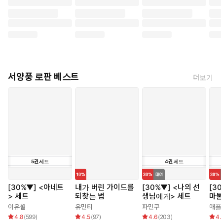
서양풍 로판 베스트
더보기
5
권
세트
4
권
세트
[30%▼] <아네트
내가 버린 가이드를
[30%▼] <나의 선
[3
> 세트
되찾는 법
생님에게> 세트
마물
이유월
유민티
파민쿠
애
4.8
(
599
)
4.5
(
97
)
4.6
(
203
)
4