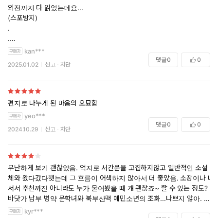
외전까지 다 읽었는데요...
(스포방지)
.
.
.
kan***
.
댓글
0
0
2025.01.02
신고
차단
.
.
.
편지로 나누게 된 마음의 오묘함
여운을 주기 위해서 이렇게 끝낸건가...라는 생각이 떠나가지 않네요... 내
yeo***
용은 둘의 이야기로 가득차있는데 개인적으로 러브러브하진 않았어요.
댓글
0
0
2024.10.29
신고
차단
제가 노꾸금 작품을 참 좋아합니다. 특유의 간지럽고 풋풋한 분위기가 있
잖아요. 서간체 소설도 마찬가지로 좋아합니다.
그런데 여기서는 느껴지지 못했어요ㅜㅜ
진짜 여기서 끝인건가? 뭐가 더 있을거 같은데...끝이군요.
무난하게 보기 괜찮았음. 억지로 서간문을 고집하지않고 일반적인 소설
보통 해피로 끝나면 둘이서 꽁냥꽁냥 알아서 잘 살겠지(흐뭇)
체와 왔다갔다햇는데 그 흐름이 어색하지 않아서 더 좋았음. 소장이나 나
하고 갈무리하는데요. 이 작품은 둘의 미래가 궁금하지 않았어요.
서서 추천까진 아니라도 누가 물어봤을 때 걔 괜찮죠~ 할 수 있는 정도?
너무 아쉬워요...재밌게 읽었는데
바닷가 남부 병약 문학녀와 북부산맥 예민소년의 조화...나쁘지 않아. 남
주는 약간 에이미의 우울 편지상대 느낌이었음
kyr***