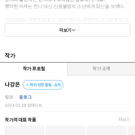
병약한 아샤는 언니 대신 신원불명의 소년에게 답신을 보낸다.
[아일라와는 어떻게 알게 된 거야? 편지는 언제부터 주고받게 된 거
고?
더보기
아직 약간의 친절함이 남아 있다면, 답장을 보내 줘.]
[선량한 편지 도둑에게
실연에 빠져 비참하게 허우적거리는 남자를 보니 유쾌해?
작가
지루한 침상 생활에 조금이나마 활력이 되었다니 위안이 되네.]
작가 프로필
작가 소개
호기심으로 시작한 편지는 남들에겐 말하지 않는 ‘비밀’들로 채워져
간다.
나강온
작가 신간 알림 · 소식
[네 얘기를 좀 해 줘. 파티는 혼자 가기로 했니?
링크
블로그
아니면, 집까지 짐을 들어 줬다는 그 남자애와?
2024.03.28
업데이트
추신. 오늘도 달이 예쁘더라. 으깬 체리처럼 붉은빛이 돌았고.]
작가의 대표 작품
더보기
그러나 그림 속 우편 배달부를 통해 전해지던 캐롤의 소식은
언제부터인가 뚝 끊어져 버리고 마는데…….