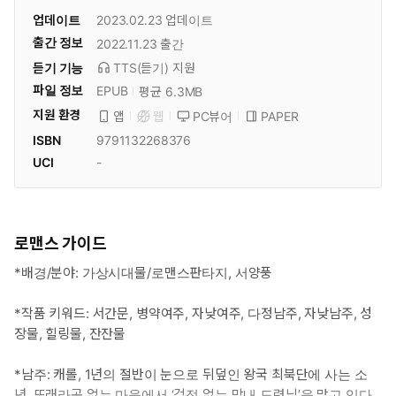
업데이트
2023.02.23
업데이트
출간 정보
2022.11.23
출간
듣기 기능
TTS(듣기)
지원
파일 정보
EPUB
평균 6.3MB
지원 환경
PC뷰어
PAPER
앱
웹
ISBN
9791132268376
UCI
-
로맨스 가이드
*배경/분야: 가상시대물/로맨스판타지, 서양풍
*작품 키워드: 서간문, 병약여주, 자낮여주, 다정남주, 자낮남주, 성
장물, 힐링물, 잔잔물
*남주: 캐롤, 1년의 절반이 눈으로 뒤덮인 왕국 최북단에 사는 소
년. 또래라곤 없는 마을에서 ‘걱정 없는 막내 도련님’을 맡고 있다.