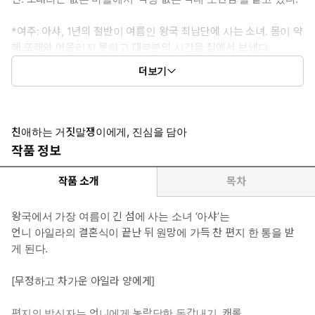
*여주: 아샤, 1년의 절반이 여름인 왕국 최남단에 사는 소녀. 몸이 약
해 또래와 어울리지 못하고 대부분의 시간을 집에서 보낸다.
더보기
*이럴 때 보세요: 편지를 통해 운명적으로 사랑에 빠지는 두 주인공
이 보고 싶을 때.
*공감 글귀: 갑자기 궁금해지네. 아샤, 넌 날 어떻게 생각해?
친애하는 거짓말쟁이에게, 진심을 담아
작품 정보
작품 소개
목차
왕국에서 가장 여름이 긴 섬에 사는 소녀 ‘아샤’는
언니 아일라의 결혼식이 끝난 뒤 원망에 가득 찬 편지 한 통을 받
게 된다.
[무정하고 차가운 아일라 양에게]
편지의 발신자는 언니에게 농락당한 동갑내기, 캐롤.