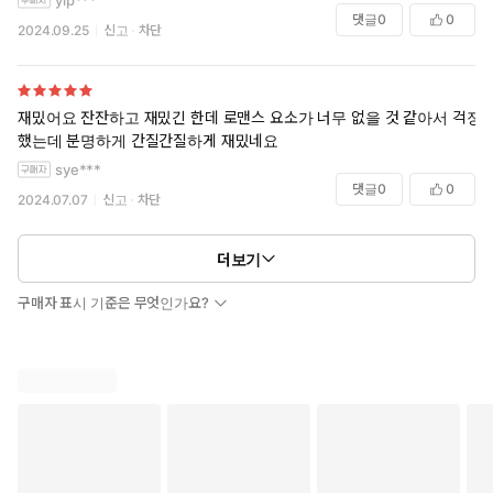
yip***
댓글
0
0
2024.09.25
신고
차단
재밌어요 잔잔하고 재밌긴 한데 로맨스 요소가 너무 없을 것 같아서 걱정
했는데 분명하게 간질간질하게 재밌네요
sye***
댓글
0
0
2024.07.07
신고
차단
더보기
구매자 표시 기준은 무엇인가요?