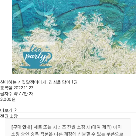
친애하는 거짓말쟁이에게, 진심을 담아 1권
등록일
2022.11.27
글자수
약 7.7만 자
3,000
원
더보기
전권 소장
[구매 안내]
세트 또는 시리즈 전권 소장 시(대여 제외) 이미
소장 중인 중복 작품은 다른 계정에 선물할 수 있는 쿠폰으로