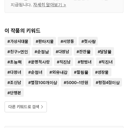
지급됩니다.
자세히 알아보기 >
이 작품의 키워드
#
가상시대물
#
판타지물
#
서양풍
#
첫사랑
#
친구>연인
#
순정남
#
다정남
#
잔잔물
#
달달물
#
초능력
#
운명적사랑
#
직진남
#
평범녀
#
직진녀
#
다정녀
#
순정녀
#
외유내강
#
힐링물
#
성장물
#
조신남
#
별점100개이상
#
5000~1만원
#
평점4점이상
#
단행본
다른 키워드로 검색