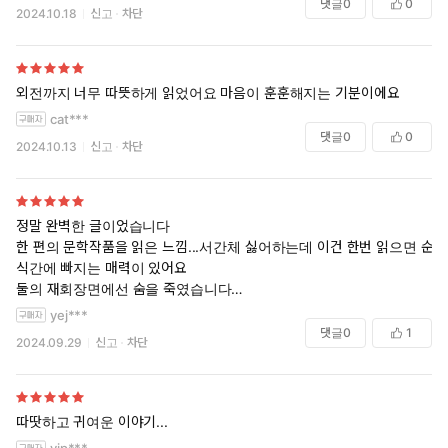
댓글
0
0
2024.10.18
신고
차단
외전까지 너무 따뜻하게 읽었어요 마음이 훈훈해지는 기분이에요
cat***
댓글
0
0
2024.10.13
신고
차단
정말 완벽한 글이었습니다
한 편의 문학작품을 읽은 느낌...서간체 싫어하는데 이건 한번 읽으면 순
식간에 빠지는 매력이 있어요
둘의 재회장면에선 숨을 죽였습니다
단어도 문장도 전개도 무엇하나 빠지지 않는 작품
yej***
재독 예정....
댓글
0
1
2024.09.29
신고
차단
따땃하고 귀여운 이야기...