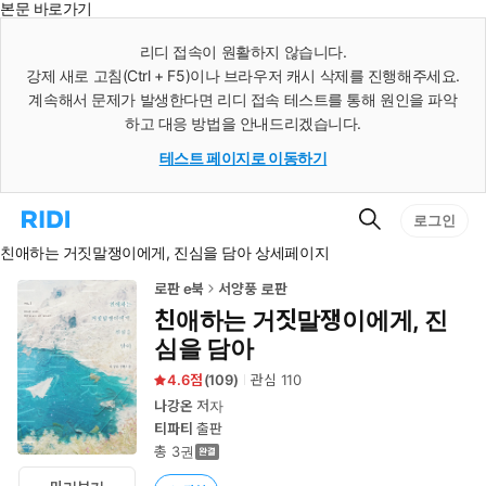
본문 바로가기
인
스
리디 접속이 원활하지 않습니다.
턴
강제 새로 고침(Ctrl + F5)이나 브라우저 캐시 삭제를 진행해주세요.
트
검
계속해서 문제가 발생한다면 리디 접속 테스트를 통해 원인을 파악
색
하고 대응 방법을 안내드리겠습니다.
테스트 페이지로 이동하기
검
리
로그인
색
디
친애하는 거짓말쟁이에게, 진심을 담아 상세페이지
홈
으
로
로판 e북
서양풍 로판
이
친애하는 거짓말쟁이에게, 진
동
심을 담아
4.6
(
109
)
관심
110
나강온
저자
티파티
출판
총 3권