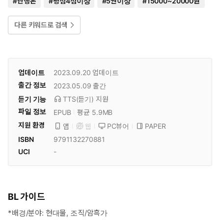
#
단행본
#
평점4점이상
#
5권이상
#
15000~20000원
다른 키워드로 검색
업데이트
2023.09.20
업데이트
출간 정보
2023.05.09
출간
듣기 기능
TTS(듣기)
지원
파일 정보
EPUB
평균 5.9MB
지원 환경
PC뷰어
PAPER
앱
웹
ISBN
9791132270881
UCI
-
BL 가이드
*배경/분야: 현대물, 조직/암흑가