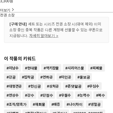
3,300
원
더보기
전권 소장
[구매 안내]
세트 또는 시리즈 전권 소장 시(대여 제외) 이미
소장 중인 중복 작품은 다른 계정에 선물할 수 있는 쿠폰으로
지급됩니다.
자세히 알아보기 >
이 작품의 키워드
#
미남수
#
현대물
#
역키잡물
#
시리어스물
#
피폐물
#
강공
#
집착공
#
연하공
#
미인공
#
울보공
#
대형견공
#
헌신공
#
상처공
#
존댓말공
#
무심수
#
연상수
#
강수
#
단정수
#
우월수
#
능력수
#
복수
#
조직/암흑가
#
재회물
#
애증
#
나이차이
#
냉혈공