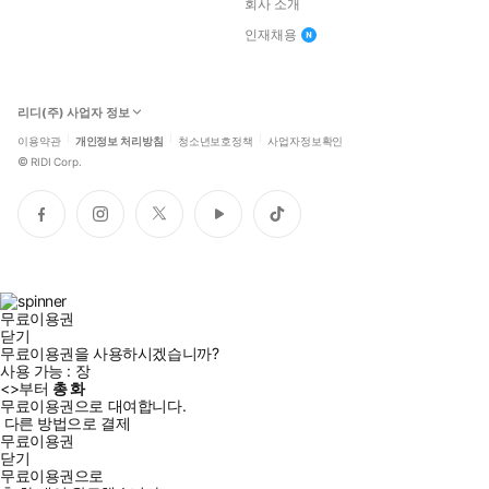
회사 소개
인재채용
리디(주) 사업자 정보
이용약관
개인정보 처리방침
청소년보호정책
사업자정보확인
©
RIDI Corp.
페
인
트
유
틱
이
스
위
튜
톡
스
타
터
브
북
그
램
무료이용권
닫기
무료이용권을 사용하시겠습니까?
사용 가능 :
장
<
>부터
총
화
무료이용권으로 대여합니다.
다른 방법으로 결제
무료이용권
닫기
무료이용권으로