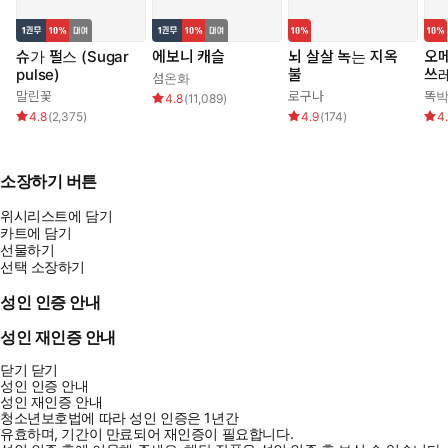
슈가 펄스 (Sugar
에보니 캐슬
뇌 살살 녹는 지옥
오메
pulse)
불
쓰
섬온화
말린꽃
로구나
똑
4.8
(
11,089
)
4.8
(
2,375
)
4.9
(
174
)
4
소장하기 버튼
위시리스트에 담기
카트에 담기
선물하기
선택 소장하기
성인 인증 안내
성인 재인증 안내
닫기
닫기
성인 인증 안내
성인 재인증 안내
청소년보호법에 따라 성인 인증은 1년간
유효하며, 기간이 만료되어 재인증이 필요합니다.