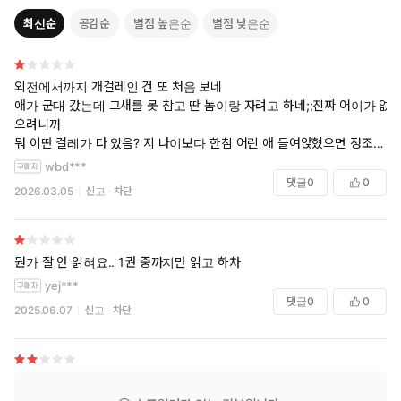
최신순
공감순
별점 높은순
별점 낮은순
외전에서까지 개걸레인 건 또 처음 보네
애가 군대 갔는데 그새를 못 참고 딴 놈이랑 자려고 하네;;진짜 어이가 없
으려니까
뭐 이딴 걸레가 다 있음? 지 나이보다 한참 어린 애 들여앉혔으면 정조라
도 지키든가;;
wbd***
그러면서 공이 클럽에서 일하니까 화냄(수 생일이라 반지 사려고) 내로남
댓글
0
0
2026.03.05
신고
차단
불 ㅈㄴ 쩔어 본편에서도 문란한 건 공 좋아하기 전이니까 그럴 수 있다고
생각하는데 외전까지 이러는 건 좀 많이 선 넘은 거 아님? 지도 딴 놈이랑
붙어먹으려고 했으면서 외전에서 공이 클럽에서 일하는 건 왜 화냄? 애가
접대를 하는 것도 아니고 걍 웨이터인데?
뭔가 잘 안 읽혀요.. 1권 중까지만 읽고 하차
그리고 적어도 오해라는 걸 알았으면 사과라도 하든가
yej***
수 행보에 개빡쳐서 제정신 유지하기 힘듦
댓글
0
0
2025.06.07
신고
차단
외전까지 공만 ㅈㄴ 애걸복걸 공이 너무 불쌍해서 눈물이 앞을 가림 소설
속에서 빼내오고 싶음
공 사랑 받는 거 보고 싶었는데 외전에서도 저러니까 정 떨어짐..하...