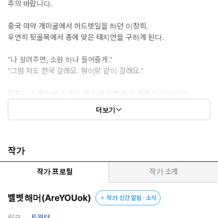
주의 바랍니다.
중국 마약 개미굴에서 허드렛일을 하던 이창희.
우연히 뒷골목에서 총에 맞은 태지언을 구하게 된다.
“나 살려주면, 소원 하나 들어줄게.”
“그럼 저도 한국 갈래요. 형이랑 같이 갈래요.”
창희는 오랜만에 느끼는 온기에 지언에게 점점 의지하지만…….
지언은 그런 창희를 버린 채 떠나고 만다.
더보기
“난 널 잃을 수도, 같이 있을 수도 없어.”
*
작가
10년 후, 지언이 다시 만난 창희는 많은 것이 달라져 있었다.
작가 프로필
작가 소개
“나는 형이 내가 아니라 다른 사람 때문에 아픈 걸 그냥 두고 볼 수
벨벳해머(AreYOUok)
작가 신간 알림 · 소식
없어요.”
링크
트위터