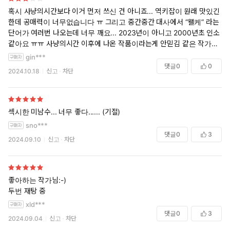
혹시 사냥의시간보다 이거 먼저 쓰신 건 아니죠... 역키잡이 원래 맛있긴
한데 공매력이 너무없습니다 ㅠ 그리고 중간중간 대사에서 “왤케” 라는
단어가 여러번 나오는데 너무 깨요... 2023년이 아니고 2000년초 인소
같아요 ㅠㅠ 사냥의시간 이후에 나온 작품이라는게 안믿김 같은 작가님
맞죠...? 그리고 이건 작가님잘못 절대 아닌 거 알지만 표지가 개에바같아
gin***
요 집중해서 읽으려다가도 자꾸 표지 일러 생각나서 집중이 안됨
댓글
0
0
2024.10.18
신고
차단
섹시한 미남수... 너무 좋다...... (기절)
sno***
댓글
0
3
2024.09.10
신고
차단
좋아하는 작가님:-)
두번 재탕 중
xld***
댓글
0
3
2024.09.04
신고
차단