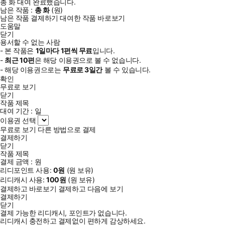
총
화
대여 완료했습니다.
남은 작품 :
총
화
(
원)
남은 작품 결제하기
대여한 작품 바로보기
도움말
닫기
용서할 수 없는 사람
- 본 작품은
1일
마다
1
편씩 무료
입니다.
-
최근
10편
은 해당 이용권으로 볼 수 없습니다.
- 해당 이용권으로는
무료로
3일
간
볼 수 있습니다.
확인
무료로 보기
닫기
작품 제목
대여 기간 :
일
이용권 선택
무료로 보기
다른 방법으로 결제
결제하기
닫기
작품 제목
결제 금액 :
원
리디포인트 사용:
0
원
(
원 보유)
리디캐시 사용:
100
원
(
원 보유)
결제하고 바로보기
결제하고 다음에 보기
결제하기
닫기
결제 가능한 리디캐시, 포인트가 없습니다.
리디캐시 충전하고 결제없이 편하게 감상하세요.