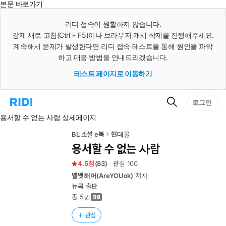
본문 바로가기
인
스
리디 접속이 원활하지 않습니다.
턴
강제 새로 고침(Ctrl + F5)이나 브라우저 캐시 삭제를 진행해주세요.
트
검
계속해서 문제가 발생한다면 리디 접속 테스트를 통해 원인을 파악
색
하고 대응 방법을 안내드리겠습니다.
테스트 페이지로 이동하기
검
리
로그인
색
디
용서할 수 없는 사람 상세페이지
홈
으
로
BL 소설 e북
현대물
이
용서할 수 없는 사람
동
4.5
(
83
)
관심
100
벨벳해머(AreYOUok)
저자
뉴콕
출판
총 5권
관심