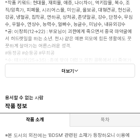
*작품 키워드: 현대물, 재회물, 애증, 나이차이, 역키잡물, 복수, 조
직/암흑가, 피폐물, 시리어스물, 미인공, 울보공, 대형견공, 헌신공,
강공, 냉혈공, 집착공, 연하공, 상처공, 존댓말공, 강수, 단정수, 무심
수, 우월수, 연상수, 능력수, 얼빠수, 능글수, 미남수, 내유외강수
*공: 이창희(12→22) : 부모님이 괴한에게 죽으면서 중국 마약굴에
서 허드렛일을 하는 소년. 천사 같은 예쁜 외모에 힘든 생활에도 꿋
꿋하게 살아가는 어른스러운 성격.
#동정공 #순둥공 #무죄공
*수: 태지언(25→35) : 총에 맞아 더럽고 외진 골목에서 다 죽어가
던 남자. 날카로우면서도 써늘한 인상에 삼백안까지 가지고 있지만
더보기
모든 것이 이상하고, 헤픈 성격.
#앞문란수 #공이었수 #유죄수
*이럴 때 보세요: 구원과 방치 사이에 선 소년과 소년을 가지고 놀다
가 감기는 남자가 보고 싶을 때
용서할 수 없는 사람
*공감 글귀: “형을 다치게 할 수 있는 건 나뿐이어야 해요.”
작품 정보
작품 소개
목차
※본 도서의 외전에는 ‘BDSM’ 관련된 소재가 등장하오니 이용에