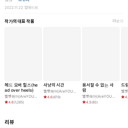
지언을 납치하고 감금한 창희는 그때처럼 그를 정성껏 보살피는
2022.11.22
업데이트
데…….
작가의 대표 작품
더보기
“그러니 어서 나으세요.”
“내가 나으면?”
“내가 느꼈던 고통을 형도 느끼게 해 줄 거예요.”
다정하게 복수를 속삭이는 창희.
지언은 그런 창희의 마음을, 원망을 무심하게 다 받아준다.
“날 죽이러 와도 돼. 아니면 이대로 날 잊어도 돼. 네가 하고 싶은
대로 해.”
“잊은 거 같은데. 형 지금 감금된 상태고, 난 지금 기분이 좋지 않
헤드 오버 힐즈(he
사냥의 시간
용서할 수 없는 사
드림
ad over heels)
람
아요.”
벨벳해머(AreYOUok)
벨벳해머(AreYOUok)
벨벳해머(AreYOUok)
4.6
(
679
)
4
4.6
(
1,285
)
4.5
(
83
)
리뷰