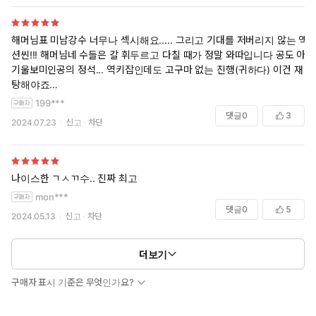
해머님표 미남강수 너무나 섹시해요..... 그리고 기대를 저버리지 않는 액
션씬!!! 해머님네 수들은 칼 휘두르고 다칠 때가 정말 와따입니다 공도 아
기울보미인공의 정석... 역키잡인데도 고구마 없는 진행(귀하다) 이건 재
탕해야죠
199***
표지만 좀 어케 해주시면 더 많은 분들이 읽을 텐데 유일하게 아쉽습니다
댓글
0
3
2024.07.23
신고
차단
나이스한 ㄱㅅㄲ수.. 진짜 최고
mon***
댓글
0
5
2024.05.13
신고
차단
더보기
구매자 표시 기준은 무엇인가요?