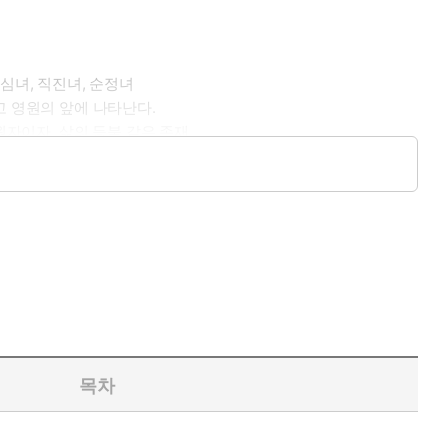
무심녀, 직진녀, 순정녀
맞고 영원의 앞에 나타난다.
자이자, 삶의 등불 같은 존재.
목차