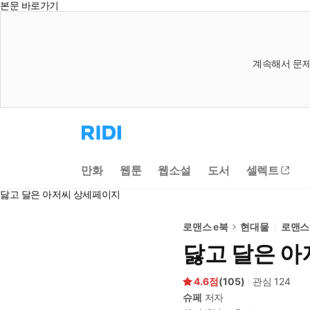
본문 바로가기
계속해서 문제
리
디
홈
으
만화
웹툰
웹소설
도서
셀렉트
로
이
닳고 달은 아저씨 상세페이지
동
로맨스 e북
현대물
로맨스
닳고 달은 아
4.6
(
105
)
관심
124
슈페
저자