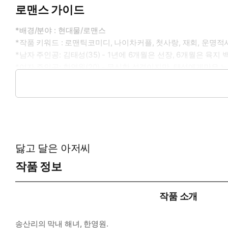
로맨스 가이드
*배경/분야 : 현대물/로맨스
*작품 키워드 : 로맨틱코미디, 나이차커플, 첫사랑, 재회, 운명적사
*남자 주인공: 김태성(35) - 1년에 6개월은 선장, 6개월은 육
*여자 주인공: 한영원(20) - 무심한 성격이지만, 태성에게만은
*이럴 때 보세요 : 깊은 구원 속, 운명적 끌림으로 이루어진 달콤
*공감 글귀: 아저씨도 저한테 안달이 좀 났나 해서요.
닳고 달은 아저씨
작품 정보
작품 소개
송산리의 막내 해녀, 한영원.