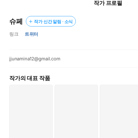
작가 프로필
*
슈페
작가 신간 알림 · 소식
납작한 아랫배 가득 채워진 성기가 불에 타는 듯 뜨거워졌다. 태
링크
트위터
아까워서 차마 가까이 하기도, 손댈 수도 없던 한영원이 지금 제 
무엇이 그를 막고 있었는지 이제 기억조차 나지 않았다. 그는 한
jjunamina12@gmail.com
“아앗! 아저씨 거, 거기 좋아요.”
작가의 대표 작품
눈물을 줄줄 흘리면서도 좋다고 애를 태우는 이 여자를 앞으로 
태성은 그대로 영원의 깊은 스폿을 푹푹 찔러 댔다. 줄곧 부드럽
하게 돌렸다.
“하아, 응! 흐…. 아저씨, 아저씨.”
그 씨발 아저씨 좀, 영원아. 자꾸 죄책감 나서 미치겠으니까.