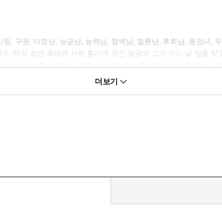
랑, 구원, 다정남, 능글남, 능력남, 철벽남, 절륜남, 후회남, 동정녀, 
지 백수. 해적 같은 육체에 사람 홀리게 생긴 얼굴의 그가 어느 날 칼을 
 노빠꾸 직진하며 예쁨받고 싶은 막내 해녀. 영원에게 있어 김태성은 구원
 쌉싸름한 로맨스가 당길 때.
더보기