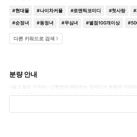
#
현대물
#
나이차커플
#
로맨틱코미디
#
첫사랑
#
#
순정녀
#
동정녀
#
무심녀
#
별점100개이상
#
5
다른 키워드로 검색
분량 안내
<닳고 달은 아저씨> 단행본에 해당하는 연재도서 분량은 아래와
(본 연재분량은 리디에 서비스 되었던 연재분량이며, 각 단행본의
1권: 프롤로그 ~ 31화
2권: 32화 ~ 60화