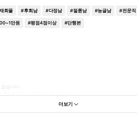
재회물
#
후회남
#
다정남
#
절륜남
#
능글남
#
전문직
000~1만원
#
평점4점이상
#
단행본
 같습니다.
 연재화수와는 차이가 있을 수 있습니다.)
더보기