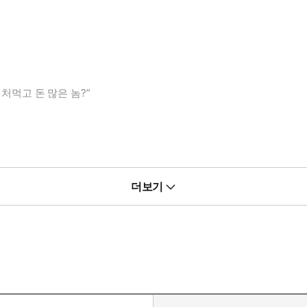
처먹고 돈 많은 놈?”
더보기