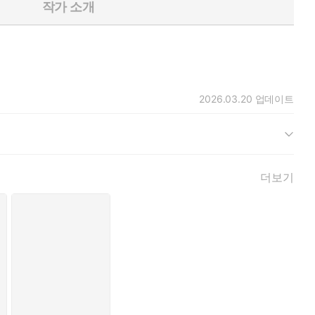
작가 소개
심장이 터질 듯했다.
2026.03.20
업데이트
느꼈다.
더보기
서도 그녀를 놓고 싶지 않았다.
. 그는 영원의 무릎을 잡아 올려 그대로 자지를 쑤셔 박고 뭉근