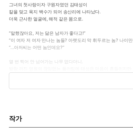
그녀의 첫사랑이자 구원자였던 김태성이
칼을 맞고 육지 백수가 되어 송산리에 나타났다.
더욱 근사한 얼굴에, 해적 같은 몸으로.
“말했잖아요, 저는 닳은 남자가 좋다고!”
“이 여자 저 여자 만나는 놈들? 아랫도리 막 휘두르는 놈? 나이만 
“…아저씨는 어떤 놈인데요?”
열 번 찍어 안 넘어가는 나무 없다더니.
발랑 까진 영원의 끊임없는 플러팅에 태성은 마음이 흔들리지만
차마 가족 같은 영원에게 감히 손대지 않으려 했는데.
“아저씨.”
“…….”
“저 지금 아저씨한테 키스해도 돼요?”
작가
그런데 이 발칙한 계집애가 왜 자꾸 저를 흔드는 걸까.
사람 미치게.