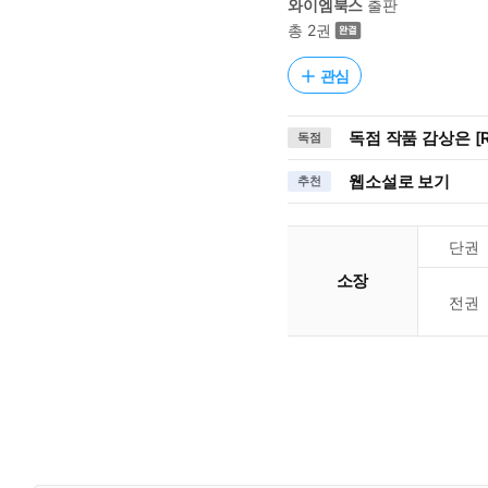
와이엠북스
출판
총 2권
관심
독점 작품 감상은 [R
독점
웹소설로 보기
추천
단권
소장
전권