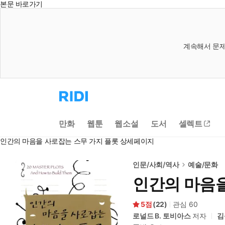
본문 바로가기
계속해서 문제
리
디
홈
으
만화
웹툰
웹소설
도서
셀렉트
로
이
인간의 마음을 사로잡는 스무 가지 플롯 상세페이지
동
인문/사회/역사
예술/문화
인간의 마음을
5
(
22
)
관심
60
로널드 B. 토비아스
저자
김