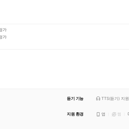
정가
정가
듣기 기능
TTS(듣기)
지원
지원 환경
앱
웹