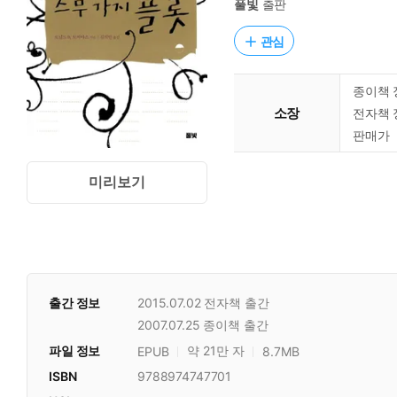
풀빛
출판
관심
종이책 
소장
전자책 
판매가
미리보기
출간 정보
2015.07.02
전자책 출간
2007.07.25
종이책 출간
파일 정보
약 21만 자
EPUB
8.7MB
ISBN
9788974747701