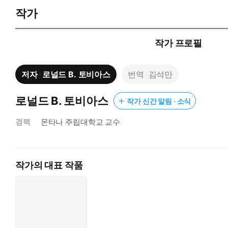
작가
작가 프로필
저자
로널드 B. 토비아스
번역
김석만
로널드 B. 토비아스
작가 신간 알림 · 소식
경력
몬타나 주립대학교 교수
작가의 대표 작품