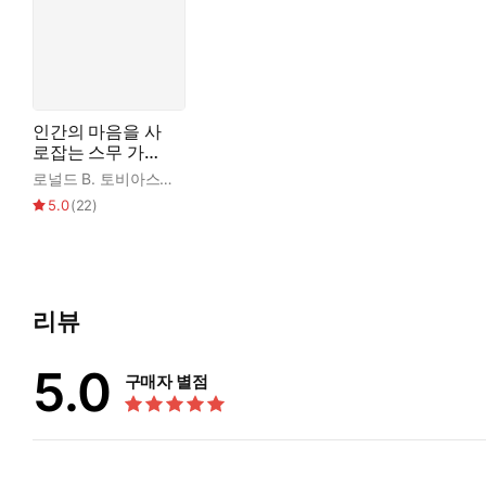
인간의 마음을 사
로잡는 스무 가지
플롯
로널드 B. 토비아스
,
김석만
5.0
(
22
)
리뷰
5.0
구매자 별점