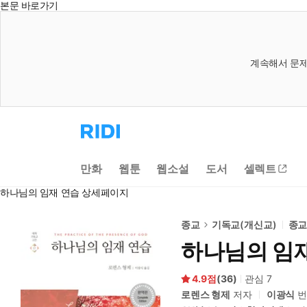
본문 바로가기
계속해서 문제
리
디
홈
으
만화
웹툰
웹소설
도서
셀렉트
로
이
하나님의 임재 연습 상세페이지
동
종교
기독교(개신교)
종
하나님의 임
4.9
(
36
)
관심
7
로렌스 형제
저자
이광식
번