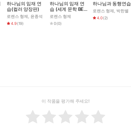
의
하나님의 임재 연
하나님의 임재 연
하나님과 동행연습
주 내 속에 내면적인 기쁨과 환희를 불러일으키며, 때로는 외면적으로도 
습(컬러 양장판)
습 (세계 문학 BES
로렌스 형제
,
박한별
습니다. _54~55쪽
T 영어 원서 134) -
로렌스 형제
,
윤종석
로렌스 형제
4.0
(
2
)
원어민 음성 낭독!
4.9
(
19
)
0
(
0
)
아무리 커도, 그것들을 사랑으로 받아들이십시오. 고난을 당하여도 그분
 어린 대화에 익숙해져야 합니다. 어떤 경우에도 우리의 정신이 그분에
적으로 우리 자신을 살펴서, 그분을 불쾌하게 만들 수 있는 어떤 행동
것입니다. _86~87쪽
 삶의 모든 일이다. 그렇게 살아가는 한, 내가 무엇을 하는지 또는 내
 계시다. 그러므로 나는 사람이 내게 어찌할 수 있는가에 대해서는 조금
이 작품을 평가해 주세요!