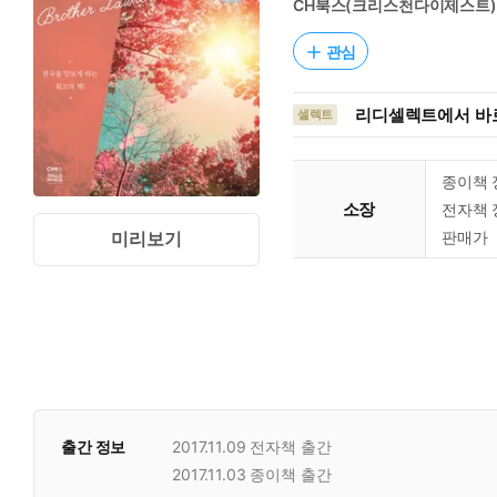
CH북스(크리스천다이제스트)
관심
리디셀렉트에서 바로
셀렉트
종이책 
소장
전자책 
판매가
미리보기
출간 정보
2017.11.09
전자책 출간
2017.11.03
종이책 출간