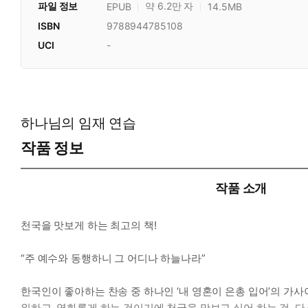
파일 정보
약 6.2만 자
EPUB
14.5MB
ISBN
9788944785108
UCI
-
하나님의 임재 연습
작품 정보
작품 소개
천국을 맛보게 하는 최고의 책!
“주 예수와 동행하니 그 어디나 하늘나라”
한국인이 좋아하는 찬송 중 하나인 ‘내 영혼이 은총 입어’의 가
워하고, 영화롭게 하는 것이기에 천국을 맛보고 싶어 하는 것, 다