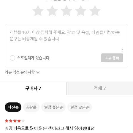
드’ 형제의 삽화 80장 수록.
삼형제 특유의 정교한 선으로 그려낸 독창적인 매력이 한껏 묻어
나는 삽화입니다.
2. 「1부: 크리스천의 순례」와 「2부: 크리스티아나(크리스천의
아내)의 순례」모든 내용이 축약 이나 편집없이 존 번연의 오리지널
그대로 담겨 있습니다.
3. 내용 이해에 도움을 주는 참조 성구들이 모두 표기되어 있습니
스포일러가 있습니다.
리뷰 등록
다.
리뷰 작성 유의사항
4. 『천로역정』전문가 3인의 자세한 해설이 실려 있습니다.
구매자
7
전체
7
5. 원문에 충실한 번역.
6. 선택의 폭을 넓히는 e북 동시출간. (e북 정가 7,700원)
최신순
공감순
별점 높은순
별점 낮은순
7. 원전에는 없는 자세한 소제목을 넣어 작품을 조직적으로 이해하
는데 도움을 줍니다.
성경 다음으로 많이 읽은 책이라고 해서 읽어봤네요