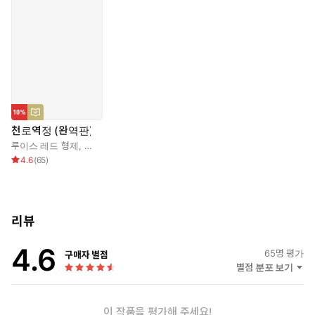
천로역정 (완역판)
루이스 레드 형제
,
존 버니언
,
유성덕
4.6
(
65
)
명실공히 성경 다음으로 많이 읽히는 대표적인 기독교 고전!
리뷰
섬세한 삽화와 1, 2부 전체 내용이 온전히 담긴
오리지널 『천로역정』을 만나보세요.
4.6
65
명 평가
구매자 별점
별점 분포 보기
# 크리스챤다이제스트 『천로역정』의 특징
1. 20세기 초 영국, 미국에서 뛰어난 작품성을 인정받은 ‘루이스 레
이 작품을 평가해 주세요!