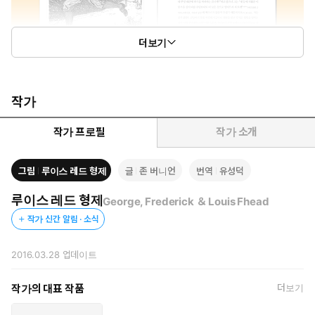
더보기
작가
작가 프로필
작가 소개
그림
루이스 레드 형제
글
존 버니언
번역
유성덕
루이스 레드 형제
George, Frederick ＆ Louis Fhead
작가 신간 알림 · 소식
2016.03.28
업데이트
작가의 대표 작품
더보기