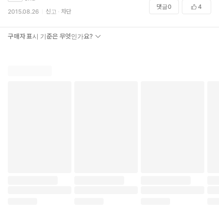
스트, 옮긴이 유성덕 교수 3인의 해설은 독자들이 작품을 이해하는
댓글
0
4
데 큰 도움이 될 것이다.
2015.08.26
신고
차단
구매자 표시 기준은 무엇인가요?