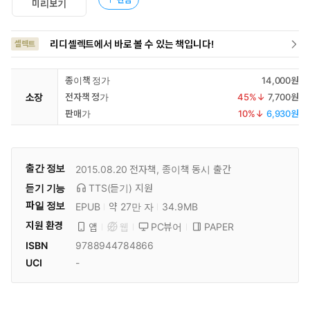
미리보기
리디셀렉트에서 바로 볼 수 있는 책입니다!
셀렉트
종이책 정가
14,000원
소장
전자책 정가
45
%↓
7,700원
판매가
10
%↓
6,930원
출간 정보
2015.08.20
전자책, 종이책 동시 출간
듣기 기능
TTS(듣기)
지원
파일 정보
EPUB
약 27만 자
34.9MB
지원 환경
PC뷰어
PAPER
앱
웹
ISBN
9788944784866
UCI
-