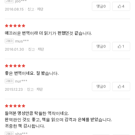
joo***
읽고 있는 것 같은 느낌을 가지게 되는 것은 번연이 얼마나 자연스
댓글
0
4
2016.08.15
신고
차단
럽게 성경을 생활화했는지를 증명해 준다.
번연은 성경을 뿌리로 하여 불변하는 인간상과 인간 구원의 과정을
그리고 있는데, 그리스도를 불변하는 완전한 전형으로 삼고 있으며
그 속에서 인간 구원의 길을 제시하고 있다. 이 작품에서 우리는 인
매끄러운 번역이라 더 읽기가 편했던것 같습니다.
간성을 상실해 가는 오늘의 세대에 그 회복을 위하여 투쟁하는 참인
mus***
간의 모습을 발견할 수 있다.
댓글
0
1
2016.01.30
신고
차단
이번 크리스챤다이제스트의 개정판에는 루이스 레드 형제의 섬세하
고 아름다운 선으로 그려진 명삽화 80장을 수록하여 본문의 이야기
를 생생하게 상상하고 깊이 있게 묵상할 수 있도록 하였고, 전체적인
좋은 번역이네요. 잘 봤습니다.
디자인과 가독성을 개선하여 독자들이 좀 더 쉽고 즐겁게 작품 속으
nur***
댓글
0
4
로 집중할 수 있도록 하였다. 또한 개정판에서는 e북으로도 함께 출
2015.12.23
신고
차단
간하여 선택의 폭을 넓혔다.
구판의 특장점 또한 이어지는데, 해당 내용을 이해하는데 필요한 성
들어본 명성만큼 탁월한 역작이네요.
경구절을 모두 찾아 넣었고, 영어 원문에도 없는 소제목을 중간중간
완역판인 것도 좋고, 책을 읽으며 감격과 은혜를 받았습니다.
집어넣어 내용을 조직적으로 이해하는데 도움이 된다. 그리고 존 번
귀중한 책 감사합니다.
연의 생애 연보와 천로역정 전문가인 베아트리스 뱃손, 제임스 포레
sha***