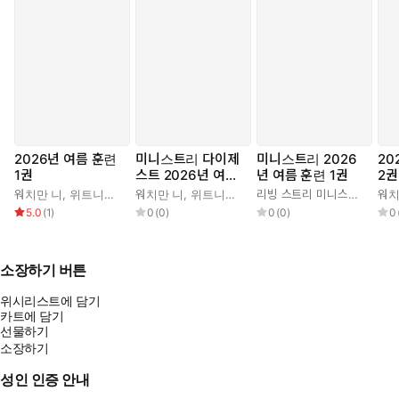
2026년 여름 훈련
미니스트리 다이제
미니스트리 2026
20
1권
스트 2026년 여름
년 여름 훈련 1권
2권
훈련 1권
워치만 니
,
위트니스 리
워치만 니
,
위트니스 리
리빙 스트리 미니스트리 편집부
워치
5.0
(
1
)
0
(
0
)
0
(
0
)
0
소장하기 버튼
위시리스트에 담기
카트에 담기
선물하기
소장하기
성인 인증 안내