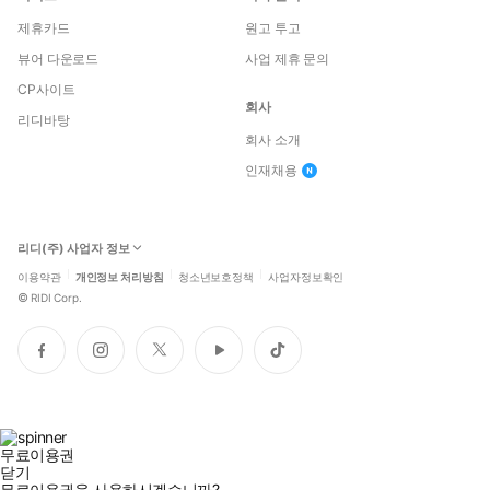
제휴카드
원고 투고
뷰어 다운로드
사업 제휴 문의
CP사이트
회사
리디바탕
회사 소개
인재채용
리디(주) 사업자 정보
이용약관
개인정보 처리방침
청소년보호정책
사업자정보확인
©
RIDI Corp.
페
인
트
유
틱
이
스
위
튜
톡
스
타
터
브
북
그
램
무료이용권
닫기
무료이용권을 사용하시겠습니까?