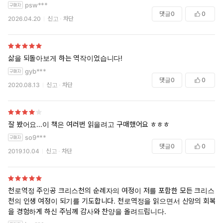
psw***
8. 존 번연의 삶을 한 눈에 볼 수 있는 ‘존 번연 생애 연보’ 수록.
댓글
0
0
2026.04.20
신고
차단
세계에서 가장 널리 알려진 대표적인 기독교문학 『천로역정』(완
역판)을 크리스챤다이제스트에서 14년 만에 개정하여 3판을 출간
삶을 되돌아보게 하는 역작이었습니다!
했다. 『천로역정』은 본래 존 번연이 1678년 「1부: 크리스천의
gyb***
댓글
0
0
순례」를 출간하고, 이후 1684년 「2부: 크리스티아나(크리스천
2020.08.13
신고
차단
의 아내)의 순례」를 출간하여 전체 1, 2부로 구성되어 있다. 오늘날
의 바쁜 일상을 살아가는 현대인을 위한 축약판(2부 생략 등)도 시
중에 나와있으나 『천로역정』은 어느 것도 뺄 수 없는 가치 있는
잘 봤어요...이 책은 여러번 읽을려고 구매했어요 ㅎㅎㅎ
금덩어리와 같다.
so9***
댓글
0
0
이 작품은 크리스천이라고 하는 한 남자가 성경을 읽고서 자기의 죄
2019.10.04
신고
차단
를 뉘우치고 하나님의 나라를 향하여 여행하는 이야기를 제1부로 하
고, 그 아내가 남편을 따라 같은 길을 가는 것이 제2부가 된다. 여기
서 길을 가는 도중 통과하는 갖가지 난관이나 방해자들은 모두 성경
천로역정 주인공 크리스천의 순례자의 여정이 저를 포함한 모든 크리스
적 알레고리, 은유 그리고 상징(symbol)을 사용하여 묘사하였다.
천의 인생 여정이 되기를 기도합니다. 천로역정을 읽으면서 신앙의 회복
이 작품의 두드러진 특징은 『천로역정』이 기독교인의 참된 삶을
을 경험하게 하신 주님께 감사와 찬양을 올려드립니다.
표현한 알레고리라는 점일 것이다. 『천로역정』을 읽을 때 성경을