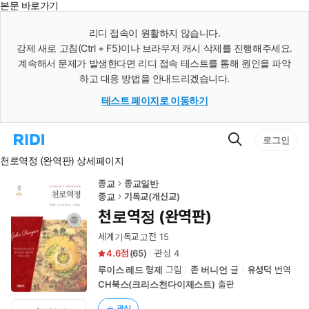
본문 바로가기
인
스
리디 접속이 원활하지 않습니다.
턴
강제 새로 고침(Ctrl + F5)이나 브라우저 캐시 삭제를 진행해주세요.
트
검
계속해서 문제가 발생한다면 리디 접속 테스트를 통해 원인을 파악
색
하고 대응 방법을 안내드리겠습니다.
테스트 페이지로 이동하기
검
리
로그인
색
디
천로역정 (완역판) 상세페이지
홈
으
로
종교
종교일반
이
종교
기독교(개신교)
동
천로역정 (완역판)
세계기독교고전 15
4.6
(
65
)
관심
4
루이스 레드 형제
그림
존 버니언
글
유성덕
번역
CH북스(크리스천다이제스트)
출판
관심