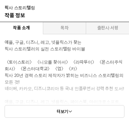
픽사 스토리텔링
작품 정보
작품 소개
목차
출판사 서평
애플, 구글, 디즈니, 레고, 넷플릭스가 찾는
픽사 스토리텔러의 실전 스토리텔링 바이블
〈토이스토리〉 〈니모를 찾아서〉 〈라따뚜이〉 〈몬스터주식
회사〉 〈몬스터대학교〉 〈업〉 〈카〉
픽사 20년 경력 스토리 제작자가 밝히는 비즈니스 스토리텔링의
모든 것!
네이버, 카카오, 디즈니코리아 등 국내 인플루언서 강력 추천 도서!
애플, 구글, 디즈니, 레고, 넷플릭스, 페이스북, 마이크로소프트,
코카콜라, 폭스바겐, 아디다스 등… 유명 글로벌 기업들이 픽사
더보기
최고의 스토리텔러 매튜 룬을 찾는 이유는? <토이 스토리> <니
모를 찾아서> <라따뚜이> <몬스터주식회사> <몬스터대학교>
<업> <카> 등등 픽사에서 20년간 스토리 제작자로 일하면서 그