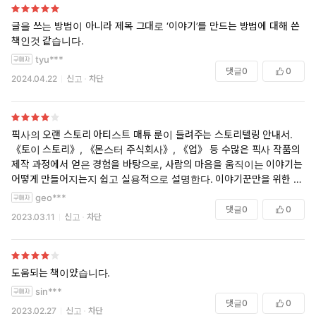
글을 쓰는 방법이 아니라 제목 그대로 ‘이야기’를 만드는 방법에 대해 쓴
책인것 같습니다.
tyu***
댓글
0
0
2024.04.22
신고
차단
픽사의 오랜 스토리 아티스트 매튜 룬이 들려주는 스토리텔링 안내서.
《토이 스토리》, 《몬스터 주식회사》, 《업》 등 수많은 픽사 작품의
제작 과정에서 얻은 경험을 바탕으로, 사람의 마음을 움직이는 이야기는
어떻게 만들어지는지 쉽고 실용적으로 설명한다. 이야기꾼만을 위한 책
이 아니라 발표와 강의, 비즈니스, 인간관계까지 삶의 모든 영역에서 활용
geo***
할 수 있는 스토리텔링의 원리를 담고 있다.
댓글
0
0
2023.03.11
신고
차단
감동적으로 상대방을 설득하고, 효과적으로 나의 생각을 전달하기 위해
어떤 전략을 짜야 하는지 알려 주는 짧지만 실용적인 책. 단순히 재미있는
이야기를 만드는 방법이 아니라, 일상과 업무 전반에서 활용할 수 있는 스
도움되는 책이얐습니다.
토리텔링의 원칙을 쉽고 명쾌하게 설명한다.
sin***
댓글
0
0
2023.02.27
신고
차단
특히 대대로 장난감 가게를 운영하며 손님의 호기심을 자극하는 이야기