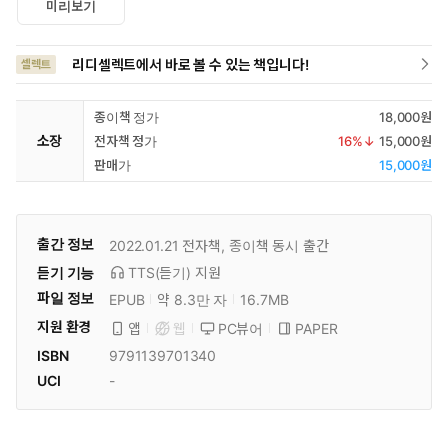
미리보기
리디셀렉트에서 바로 볼 수 있는 책입니다!
셀렉트
종이책 정가
18,000원
소장
전자책 정가
16
%↓
15,000원
판매가
15,000원
출간 정보
2022.01.21
전자책, 종이책 동시 출간
듣기 기능
TTS(듣기)
지원
파일 정보
EPUB
약 8.3만 자
16.7MB
지원 환경
PC뷰어
PAPER
앱
웹
ISBN
9791139701340
UCI
-