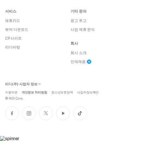
서비스
기타 문의
제휴카드
원고 투고
뷰어 다운로드
사업 제휴 문의
CP사이트
회사
리디바탕
회사 소개
인재채용
리디(주) 사업자 정보
이용약관
개인정보 처리방침
청소년보호정책
사업자정보확인
©
RIDI Corp.
페
인
트
유
틱
이
스
위
튜
톡
스
타
터
브
북
그
램