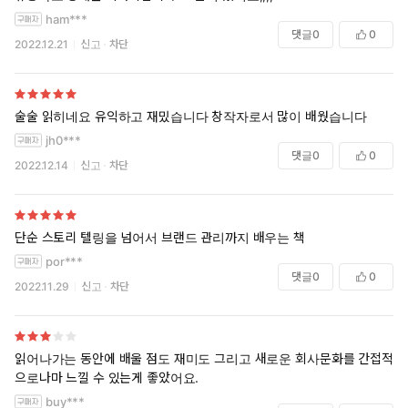
작은 결정이든 모든 결정은 우뇌에서 이루어지는데, 이 우뇌에서 바로 감
ham***
정이 시작된다. 그런 다음 자신이 좋은 선택을 했는지 아닌지 가늠하며 합
댓글
0
0
2022.12.21
신고
차단
리화하게 된다. 이 합리화 과정은 좌뇌에서 이루어진다. 그래서 제품이든
해결책이든 아이디어든 본질이 중요하다. 소설가나 영화배우나 기업 CE
O나 누구든 가슴에 남고 영향력 있는 스토리를 전달하면 전달자와 청중
사이에 개인적 유대감이 형성된다. 영화 《포레스트 검프》에서 버스 정
술술 읽히네요 유익하고 재밌습니다 창작자로서 많이 배웠습니다
류장 옆자리에 앉은 타인에게 인생을 바꾼 사건들을 이야기하는 톰 행크
jh0***
스도 그랬고 직원들에게 애플 이야기를 하며 영감을 주었던 스티브 잡스
댓글
0
0
도 그랬듯이, 스토리텔링에는 한 개인 또는 하나의 기업과 유대감을 형성
2022.12.14
신고
차단
하게 하는 힘이 있다. 당신의 일상이든 비즈니스든 스토리와 결합하는 것
은 그 스토리를 듣는 사람들이 무언가 결정을 내리는 데 영감을 주는 최고
의 방법이다.
단순 스토리 텔링을 넘어서 브랜드 관리까지 배우는 책
픽사 스토리텔링 | 매튜 룬, 박여진 저
por***
댓글
0
0
2022.11.29
신고
차단
#픽사스토리텔링 #매튜룬 #현대지성 #고객의마음을사로잡는9가지스토
리법칙 #독서 #책읽기 #북스타그램
읽어나가는 동안에 배울 점도 재미도 그리고 새로운 회사문화를 간접적
으로나마 느낄 수 있는게 좋았어요.
buy***