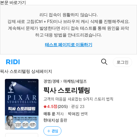
본문 바로가기
인
스
리디 접속이 원활하지 않습니다.
턴
강제 새로 고침(Ctrl + F5)이나 브라우저 캐시 삭제를 진행해주세요.
트
검
계속해서 문제가 발생한다면 리디 접속 테스트를 통해 원인을 파악
색
하고 대응 방법을 안내드리겠습니다.
테스트 페이지로 이동하기
검
리
로그인
색
디
픽사 스토리텔링 상세페이지
홈
으
로
경영/경제
마케팅/세일즈
이
픽사 스토리텔링
동
고객의 마음을 사로잡는 9가지 스토리 법칙
4.5
(
205
)
관심
23
매튜 룬
저자
박여진
번역
현대지성
출판
관심