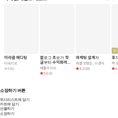
미라클 에디팅
블로그 초보가 첫
마케팅 설계자
포
글부터 수익화까지
디에디트
러셀 브런슨
,
이경식
잭 
가는 법
매출주치의
0
(
0
)
4.2
(
39
)
4
5.0
(
3
)
소장하기 버튼
위시리스트에 담기
카트에 담기
선물하기
소장하기