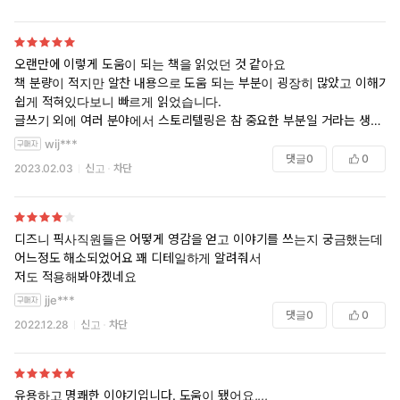
를 만들어 왔던 저자의 가족 이야기, 애플의 스티브 잡스가 직원들과 청중
을 사로잡았던 프레젠테이션, 픽사 작품이 탄생한 과정 등 다양한 사례가
곁들여져 있어 읽는 재미도 쏠쏠했다. 이론만 나열하는 것이 아니라 실제
오랜만에 이렇게 도움이 되는 책을 읽었던 것 같아요
사례를 통해 “왜 이 이야기가 사람의 마음을 움직이는가”를 보여 주기 때
책 분량이 적지만 알찬 내용으로 도움 되는 부분이 굉장히 많았고 이해가
문에 훨씬 쉽게 이해된다.
쉽게 적혀있다보니 빠르게 읽었습니다.
글쓰기 외에 여러 분야에서 스토리텔링은 참 중요한 부분일 거라는 생각
책을 읽으며 가장 크게 공감한 것은 결국 사람은 논리보다 감정으로 움직
을 해 왔지만 이렇게 구체적으로 설명되어있고 실질적으로 어떤 식으로
wij***
인다는 점이었다. 우리는 합리적으로 판단한다고 생각하지만, 대부분의
하면 좋을지 여러 실제 사례들과 보니 굉장히 큰 도움이 되었습니다.
댓글
0
0
결정은 먼저 마음이 움직이고 나서야 이성이 이유를 찾아 붙인다. 그래서
2023.02.03
신고
차단
책을 따로 구입해서 소장하고 싶을 만큼 유용한 내용들이 있고 아주 좋습
아무리 훌륭한 아이디어도 이야기를 만나지 못하면 쉽게 잊히지만, 좋은
니다. 몇번이고 읽어볼 것 같습니다.
스토리를 입은 메시지는 오래 기억되고 사람을 행동하게 만든다.
이 책은 작가나 콘텐츠 제작자만을 위한 책이 아니다. 발표를 해야 하는
디즈니 픽사직원들은 어떻게 영감을 얻고 이야기를 쓰는지 궁금했는데
사람, 아이를 가르치는 교사, 물건을 판매하는 사람, 누군가를 설득해야
어느정도 해소되었어요 꽤 디테일하게 알려줘서
하는 사람이라면 누구에게나 도움이 된다. ‘무엇을 말할 것인가’보다 ‘어
저도 적용해봐야겠네요
떻게 이야기할 것인가’가 훨씬 중요하다는 사실을 다시 한번 깨닫게 해
jje***
준, 쉽고 명쾌하면서도 몹시 유용한 책이었다.
댓글
0
0
2022.12.28
신고
차단
___________
우리가 살아가면서 내리는 모든 결정, 예컨대 무슨 신발을 신을지, 누구와
사귈지, 어떤 공연을 관람할지 등은 감정을 토대로 내려진다. 큰 결정이든
유용하고 명쾌한 이야기입니다. 도움이 됐어요,,,,