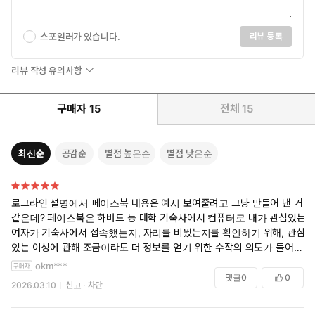
스포일러가 있습니다.
리뷰 등록
리뷰 작성 유의사항
구매자
15
전체
15
최신순
공감순
별점 높은순
별점 낮은순
로그라인 설명에서 페이스북 내용은 예시 보여줄려고 그냥 만들어 낸 거
같은데? 페이스북은 하버드 등 대학 기숙사에서 컴퓨터로 내가 관심있는
여자가 기숙사에서 접속했는지, 자리를 비웠는지를 확인하기 위해, 관심
있는 이성에 관해 조금이라도 더 정보를 얻기 위한 수작의 의도가 들어가
만들어진 커뮤니티라고, 당시 페이스북 창업에 함께 하자고 마크 주커버
okm***
그한테 직접 제의도 받았던 이준석이 말했음. 이미 한국에 싸이월드라고
댓글
0
0
2026.03.10
신고
차단
훨씬 거대하고 성공한 커뮤니티가 있으니 거절했다고 그랬음.