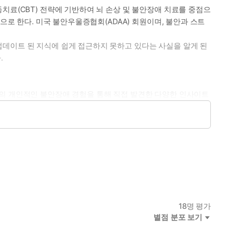
치료(CBT) 전략에 기반하여 뇌 손상 및 불안장애 치료를 중점으
으로 한다. 미국 불안우울증협회(ADAA) 회원이며, 불안과 스트
업데이트 된 지식에 쉽게 접근하지 못하고 있다는 사실을 알게 된
.
신의 개인적인 불안장애 경험을 통해 직접 발견한 다양한 인사이트
이후 전문번역가로 활동하면서 인문사회과학 분야의 교양서와 현
1984』, 『노인과 바다』, 『숨결이 바람 될 때』, 『폰더 씨
18
명 평가
별점 분포 보기