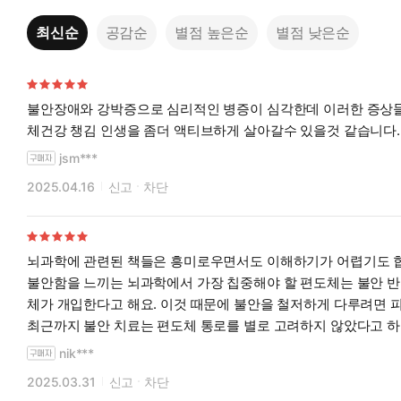
최신순
공감순
별점 높은순
별점 낮은순
불안장애와 강박증으로 심리적인 병증이 심각한데 이러한 증상들
체건강 챙김 인생을 좀더 액티브하게 살아갈수 있을것 같습니다
jsm***
2025.04.16
신고
차단
뇌과학에 관련된 책들은 흥미로우면서도 이해하기가 어렵기도 합니
불안함을 느끼는 뇌과학에서 가장 칩중해야 할 편도체는 불안 반
체가 개입한다고 해요. 이것 때문에 불안을 철저하게 다루려면 피
최근까지 불안 치료는 편도체 통로를 별로 고려하지 않았다고 하
특히 “편도체 회로의 수정”이라는 개념과 몇 가지 효과적인 
nik***
2025.03.31
신고
차단