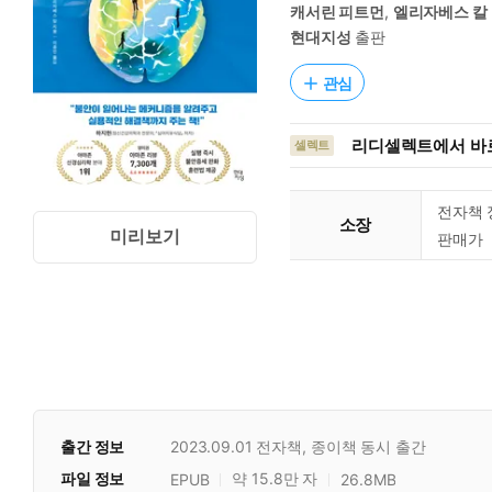
캐서린 피트먼
,
엘리자베스 칼
현대지성
출판
관심
리디셀렉트에서 바로
셀렉트
전자책 
소장
미리보기
판매가
출간 정보
2023.09.01
전자책, 종이책 동시 출간
파일 정보
약 15.8만 자
EPUB
26.8MB