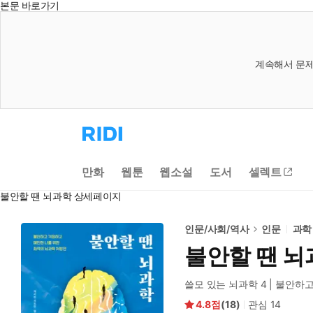
본문 바로가기
계속해서 문제
리
디
홈
으
만화
웹툰
웹소설
도서
셀렉트
로
이
불안할 땐 뇌과학 상세페이지
동
인문/사회/역사
인문
과학
불안할 땐 뇌
쓸모 있는 뇌과학 4 | 불안
4.8
(
18
)
관심
14