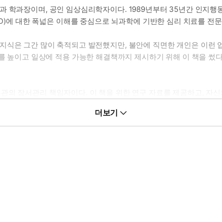
 학과장이며, 공인 임상심리학자이다. 1989년부터 35년간 인지행동
SD)에 대한 폭넓은 이해를 중심으로 뇌과학에 기반한 심리 치료를 전문
지식은 그간 많이 축적되고 발전했지만, 불안에 직면한 개인은 이런 
해를 높이고 일상에 적용 가능한 해결책까지 제시하기 위해 이 책을 썼다
관의 장서관리 책임자이다. 이 책을 위한 연구 자료를 제공하고, 자
려갔다.
더보기
장을 역임하면서 한국어판 브리태니커 백과사전 편찬을 총지휘했다. 
 양성과정 겸임교수를 역임했다.
고, 옮긴 책으로 『월든·시민 불복종』, 『자기신뢰』, 『모비 딕』, 『