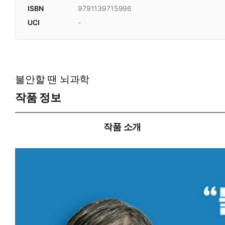
ISBN
9791139715996
UCI
-
불안할 땐 뇌과학
작품 정보
작품 소개