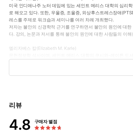
미국 인디애나주 노터 데임에 있는 세인트 메리스 대학의 심리학과
로 해오고 있다. 또한, 우울증, 조울증, 외상후스트레스장애(PT
레스를 주제로 워크숍과 세미나를 여러 차례 개최했다.
저자는 불안의 신경학적 근거를 연구하면서 불안의 원인에 대한 
다. 강의, 논문과 저서를 통해 불안의 원인에 대한 사람들의 이
엘리자베스 칼(Elizabeth M. Karle)
문헌정보학 석사이며, 세인트 메리스 대학의 쿠시와-레이튼 도서
를, 불안으로 고통받는 사람들에게 유용한 정보를 중심으로 써내
옮긴이 ∥ 이종인
고려대학교 영어영문학과를 졸업했다. 한국 브리태니커 편집국
대 영미 작가들의 소설을 번역했으며, 성균관대학교 전문번역가
리뷰
지은 책으로 『번역은 글쓰기다』, 『살면서 마주한 고전』 등이 있
의 위대한 하루』 등이 있다.
4.8
구매자 별점