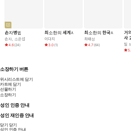
손자병법
최소한의 세계사
최소한의 한국사
거의
사 
손자
,
소준섭
이다지
최태성
빌 
4.6
(
24
)
3.0
(
1
)
4.7
(
64
)
5
소장하기 버튼
위시리스트에 담기
카트에 담기
선물하기
소장하기
성인 인증 안내
성인 재인증 안내
닫기
닫기
성인 인증 안내