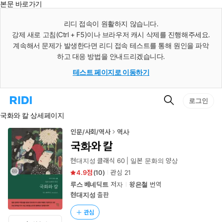
본문 바로가기
인
스
리디 접속이 원활하지 않습니다.
턴
강제 새로 고침(Ctrl + F5)이나 브라우저 캐시 삭제를 진행해주세요.
트
검
계속해서 문제가 발생한다면 리디 접속 테스트를 통해 원인을 파악
색
하고 대응 방법을 안내드리겠습니다.
테스트 페이지로 이동하기
검
리
로그인
색
디
국화와 칼 상세페이지
홈
으
로
인문/사회/역사
역사
이
국화와 칼
동
현대지성 클래식 60 | 일본 문화의 양상
4.9
(
10
)
관심
21
루스 베네딕트
저자
왕은철
번역
현대지성
출판
관심