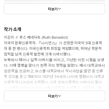
더보기
작가 소개
지은이 ∥ 루스 베네딕트 (Ruth Benedict)
미국의 문화인류학자. 『사이언스』가 선정한 미국의 5대 인류학
자 중 한 명이다. 미국인류학회 회장을 역임했으며, 뛰어난 학문적
업적을 남겨 인류학 발전에 크게 이바지했다.
뉴욕에서 태어나 일찍 아버지를 여의고, 가난한 어린 시절을 보냈
다. 이때 열병을 앓다가 한쪽 귀의 청력을 잃었다. 배서 대학교에서
영문학을 전공하고, 뉴스쿨 대학교에서 석사과정을 밟던 중 인류
학 강의를 듣고 매료되어 1921년 34세의 나이에 컬럼비아 대학교
인류학 박사과정에 진학했다. 미국 문화인류학의 아버지라 불리
는 프란츠 보아스의 지도 아래 인류학을 공부했고, 1923년 「북
아메리카의 수호신 개념」이라는 논문으로 박사 학위를 받았다.
더보기
베네딕트는 문화를 지적·종교적·미적 요소의 총체적 구성물로 보
았다. 프란츠 보아스의 영향을 받아 문화상대주의를 지지했고,