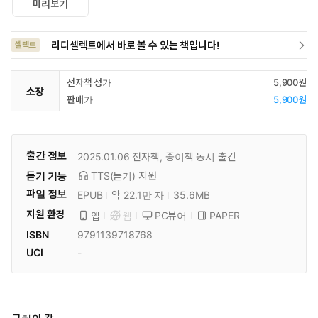
미리보기
리디셀렉트에서 바로 볼 수 있는 책입니다!
셀렉트
전자책 정가
5,900원
소장
판매가
5,900원
출간 정보
2025.01.06
전자책, 종이책 동시 출간
듣기 기능
TTS(듣기)
지원
파일 정보
EPUB
약 22.1만 자
35.6MB
지원 환경
PC뷰어
PAPER
앱
웹
ISBN
9791139718768
UCI
-