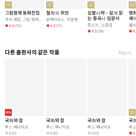
그림형제 동화전집
철학의 위안
십팔사략 - 쉽게 읽
명화
는 중국사 입문서
셰
아서 래컴
,
그림 형제
,
김열규
보에티우스
,
박문재
증선지
,
소준섭
윌리
4.0
(
10
)
4.5
(
17
)
4.5
(
38
)
4
다른 출판사의 같은 작품
더보기
국화와 칼
국화와 칼
국화와 칼
국화
루스 베네딕트
루스 베니딕트
루스 베네딕트
루스
0
(
0
)
0
(
0
)
0
(
0
)
4.