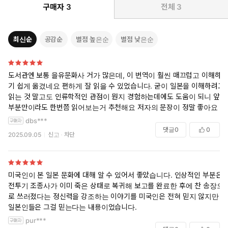
구매자
3
전체
3
자이자 『현대문학』으로 등단한 문학평론가. 전북대학교 영문
과를 졸업하고, 펜실베이니아 클래리언 대학교와 메릴랜드 대학
교에서 각각 영문학 석사와 박사 학위를 받았다. H. B. 이어하트재
최신순
공감순
별점 높은순
별점 낮은순
단, 케이프타운대학학술재단, 풀브라이트재단의 펠로 및 한국학술진
흥재단의 해외파견 교수를 역임했으며, 케이프타운 대학교와 워싱턴
대학교에서 객원교수를 지냈다. 유영번역상, 전숙희문학상, 한국영
도서관엔 보통 을유문화사 거가 많은데, 이 번역이 훨씬 매끄럽고 이해하
어영문학회 학술상, 생명의신비상, 전북대학교 학술상, 전북대동문
기 쉽게 옮겼네요 편하게 잘 읽을 수 있었습니다. 굳이 일본을 이해하려고
대상, 부천디아스포라문학상 번역가상 등 다수의 상을 수상했고, 전
읽는 것 말고도 인류학적인 관점이 뭔지 경험하는데에도 도움이 되니 앞
북대학교 석좌교수를 역임했다.
부분만이라도 한번쯤 읽어보는거 추천해요 저자의 문장이 정말 좋아요
『폴란드인』 『철의 시대』 『야만인을 기다리며』 『천 개의
dbs***
찬란한 태양』 『연을 쫓는 아이』 등 50여 권의 책을 우리말로
댓글
0
0
2025.09.05
신고
차단
옮겼으며, 『J. M. 쿳시의 대화적 소설』(문화체육관광부 우수도
서), 『문학의 거장들』(한국연구재단 우수도서), 『애도예찬』
(전숙희문학상), 『타자의 정치학과 문학』(한국영어영문학회
학술상), 『트라우마와 문학, 그 침묵의 소리들』(생명의신비
미국인이 본 일본 문화에 대해 알 수 있어서 좋았습니다. 인상적인 부분은
상), 『따뜻함을 찾아서』 등을 썼다.
전투기 조종사가 이미 죽은 상태로 복귀해 보고를 완료한 후에 찬 송장으
로 쓰러졌다는 정신력을 강조하는 이야기를 미국인은 전혀 믿지 않지만
일본인들은 그걸 믿는다는 내용이었습니다.
pur***