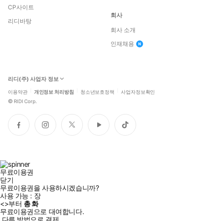
CP사이트
회사
리디바탕
회사 소개
인재채용
리디(주) 사업자 정보
이용약관
개인정보 처리방침
청소년보호정책
사업자정보확인
©
RIDI Corp.
페
인
트
유
틱
이
스
위
튜
톡
스
타
터
브
북
그
램
무료이용권
닫기
무료이용권을 사용하시겠습니까?
사용 가능 :
장
<
>부터
총
화
무료이용권으로 대여합니다.
다른 방법으로 결제