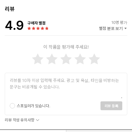
동료 학자인 마거릿 미드와 함께 당대 인류학의 주요 흐름이었던
‘문화와 개성 학파’의 주축이었다.
리뷰
1934년 출간한 『문화의 패턴』은 14개 언어로 번역되어 큰 주목
4.9
을 받았고, 미국 대학 모든 인류학 강좌의 필수 교재가 되었다.
10
명 평가
구매자 별점
1939년 출간한 『인종: 과학과 정치』는 나치의 인종주의 이데올
별점 분포 보기
로기와 그 기반이 된 서구의 인종주의를 분석했다. 제2차 세계대
전에 참전한 미국 정부의 위촉을 받아 1944년 일본 문화를 연구
이 작품을 평가해 주세요!
하기 시작했고, 그 결과물을 1946년 『국화와 칼』로 출간했다.
베네딕트의 연구는 미국이 전후 일본 점령 정책의 방향을 정하는
데 큰 영향을 미쳤다. 이후 컬럼비아 대학교에서 교수로 재직하며
활발한 연구와 교육을 이어갔으나 건강 악화로 1948년 61세의 나
이에 생을 마감했다.
1946년 미국대학여성협회로부터 평생공로상을 받았고, 2005년
미국 여성 명예의 전당에 헌액되었다. 미국인류학회는 루스 베네
딕트의 이름을 딴 상을 제정하고 매년 탁월한 인류학 저술을 선정
해 수여한다.
스포일러가 있습니다.
리뷰 등록
리뷰 작성 유의사항
옮긴이 ∥ 왕은철
애도와 상처, 타자 윤리의 문제에 각별한 관심을 기울여온 영문학