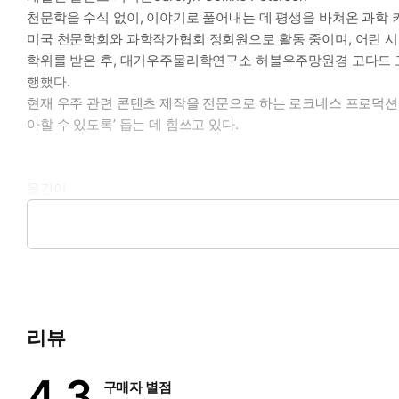
천문학을 수식 없이, 이야기로 풀어내는 데 평생을 바쳐온 과학
미국 천문학회와 과학작가협회 정회원으로 활동 중이며, 어린 
학위를 받은 후, 대기우주물리학연구소 허블우주망원경 고다드 고
행했다.
현재 우주 관련 콘텐츠 제작을 전문으로 하는 로크네스 프로덕션Lo
아할 수 있도록’ 돕는 데 힘쓰고 있다.
옮긴이
이강환
천문학자, 우주기술 기업 ㈜스펙스 이사.
서울대학교 천문학과를 졸업한 뒤 같은 학교 대학원에서 박사 
관 관장, 과학기술정보통신부 장관정책보좌관을 역임했다. 지금은
지은 책으로 『빅뱅의 메아리』, 『우주의 끝을 찾아서』, 옮긴 
리뷰
4.3
구매자 별점