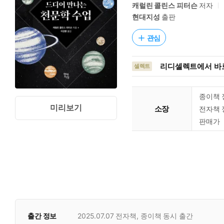
캐럴린 콜린스 피터슨
저자
현대지성
출판
관심
리디셀렉트에서 바로
셀렉트
종이책 
미리보기
소장
전자책 
판매가
출간 정보
2025.07.07
전자책, 종이책 동시 출간