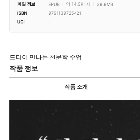
파일 정보
약 14.9만 자
EPUB
38.8MB
ISBN
9791139725421
UCI
-
드디어 만나는 천문학 수업
작품 정보
작품 소개