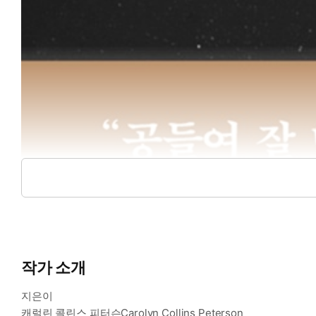
작가 소개
지은이
캐럴린 콜린스 피터슨Carolyn Collins Peterson