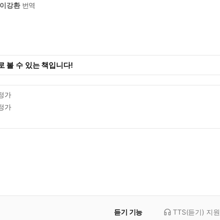
이강환
번역
 볼 수 있는 책입니다!
정가
정가
듣기 기능
TTS(듣기)
지원