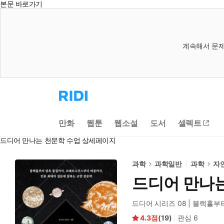
본문 바로가기
계속해서 문제
리
디
홈
으
만화
웹툰
웹소설
도서
셀렉트
로
이
드디어 만나는 천문학 수업 상세페이지
동
과학
과학일반
과학
자
드디어 만나
드디어 시리즈 08 | 블랙홀
4.3
(
19
)
관심
6