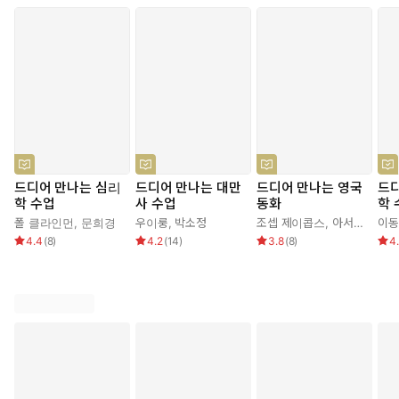
드디어 만나는 심리
드디어 만나는 대만
드디어 만나는 영국
드디
학 수업
사 수업
동화
학 
폴 클라인먼
,
문희경
우이룽
,
박소정
조셉 제이콥스
,
아서 래컴
이동
,
존
4.4
(
8
)
4.2
(
14
)
3.8
(
8
)
4