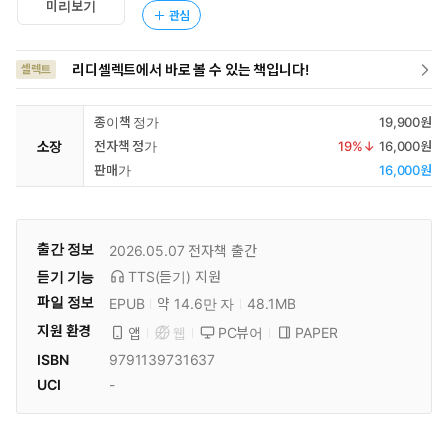
미리보기
관심
리디셀렉트에서 바로 볼 수 있는 책입니다!
셀렉트
종이책 정가
19,900원
소장
전자책 정가
19
%↓
16,000원
판매가
16,000원
출간 정보
2026.05.07
전자책 출간
듣기 기능
TTS(듣기)
지원
파일 정보
EPUB
약 14.6만 자
48.1MB
지원 환경
PC뷰어
PAPER
앱
웹
ISBN
9791139731637
UCI
-