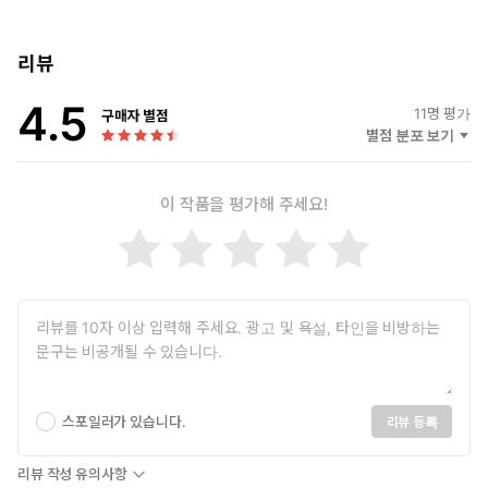
에 올랐다. 류블랴나 인문대학원과 미국 뉴저지 럿거스대학교를
비롯한 여러 대학교에서 교수, 연구원, 학장을 역임했다. 현재 슬
로베니아에 거주하고 있다.
리뷰
4.5
옮긴이 | 송민경
11
명 평가
구매자 별점
러시아 이르쿠츠크국립언어대학교에서 러시아어를 전공했다. 《비
별점 분포 보기
욘드 드림즈》, 《슬레이어》 등 다수의 영화 및 다큐멘터리 영상
번역 작업을 했다. 현재 바른번역 소속 번역가로 활동하고 있다. 원
이 작품을 평가해 주세요!
작이 지닌 의미를 해치지 않으면서도 그 고유한 결을 자연스럽게 전
하는 번역을 지향한다. 옮긴 책으로는 『사는 게 불안한 사람들을
위한 철학 수업』, 『크리스털 오라클』, 『반지의 제왕 타로카드
& 한글 가이드북』 등이 있다.
스포일러가 있습니다.
리뷰 등록
리뷰 작성 유의사항