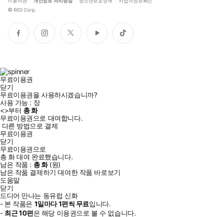
이용약관
개인정보 처리방침
청소년보호정책
사업자정보확인
©
RIDI Corp.
페
인
트
유
틱
이
스
위
튜
톡
스
타
터
브
북
그
램
무료이용권
닫기
무료이용권을 사용하시겠습니까?
사용 가능 :
장
<
>부터
총
화
무료이용권으로 대여합니다.
다른 방법으로 결제
무료이용권
닫기
무료이용권으로
총
화
대여 완료했습니다.
남은 작품 :
총
화
(
원)
남은 작품 결제하기
대여한 작품 바로보기
도움말
닫기
드디어 만나는 동유럽 신화
- 본 작품은
1일
마다
1
편씩 무료
입니다.
-
최근
10편
은 해당 이용권으로 볼 수 없습니다.