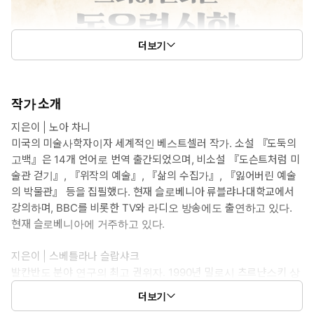
더보기
작가 소개
지은이 | 노아 차니
미국의 미술사학자이자 세계적인 베스트셀러 작가. 소설 『도둑의
고백』은 14개 언어로 번역 출간되었으며, 비소설 『도슨트처럼 미
술관 걷기』, 『위작의 예술』, 『삶의 수집가』, 『잃어버린 예술
의 박물관』 등을 집필했다. 현재 슬로베니아 류블랴나대학교에서
강의하며, BBC를 비롯한 TV와 라디오 방송에도 출연하고 있다.
현재 슬로베니아에 거주하고 있다.
지은이 | 스베틀라나 슬랍샤크
발칸반도 분야 연구의 최고 권위자. 1990년 밀로시 츠르냔스키 상
을 받은 에세이스트로, 100권 이상의 책을 집필했다. 1993년 미
더보기
국 PEN 표현의 자유상을 수상했으며, 2005년 노벨 평화상 후보