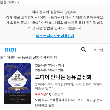
본문 바로가기
인
스
리디 접속이 원활하지 않습니다.
턴
강제 새로 고침(Ctrl + F5)이나 브라우저 캐시 삭제를 진행해주세요.
트
검
계속해서 문제가 발생한다면 리디 접속 테스트를 통해 원인을 파악
색
하고 대응 방법을 안내드리겠습니다.
테스트 페이지로 이동하기
검
리
로그인
색
디
드디어 만나는 동유럽 신화 상세페이지
홈
으
로
인문/사회/역사
역사
이
인문/사회/역사
인문
동
드디어 만나는 동유럽 신화
뱀파이어부터 늑대인간까지, 서양 신화의 마지막
퍼즐을 맞추다
4.5
(
11
)
관심
28
노아 차니
,
스베틀라나 슬랍샤크
저자
송민경
번역
현대지성
출판