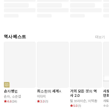
역사 베스트
더보기
손자병법
최소한의 세계사
거의 모든 것의 역
사
사 2.0
만화
손자
,
소준섭
이다지
세트
빌 브라이슨
,
이덕환
사토
4.6
(
24
)
3.0
(
1
)
5.0
(
1
)
0