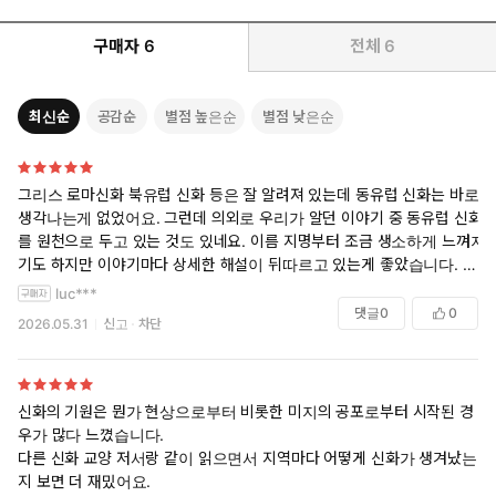
구매자
6
전체
6
최신순
공감순
별점 높은순
별점 낮은순
그리스 로마신화 북유럽 신화 등은 잘 알려져 있는데 동유럽 신화는 바로
생각나는게 없었어요. 그런데 의외로 우리가 알던 이야기 중 동유럽 신화
를 원천으로 두고 있는 것도 있네요. 이름 지명부터 조금 생소하게 느껴지
기도 하지만 이야기마다 상세한 해설이 뒤따르고 있는게 좋았습니다. 그
리고 중간중간 있는 일러스트도 인상적이었어요.
luc***
댓글
0
0
2026.05.31
신고
차단
신화의 기원은 뭔가 현상으로부터 비롯한 미지의 공포로부터 시작된 경
우가 많다 느꼈습니다.
다른 신화 교양 저서랑 같이 읽으면서 지역마다 어떻게 신화가 생겨났는
지 보면 더 재밌어요.