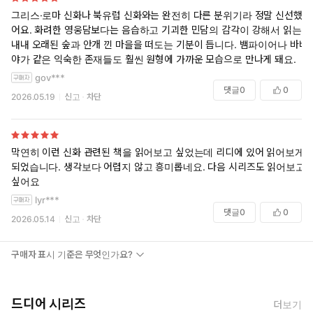
그리스·로마 신화나 북유럽 신화와는 완전히 다른 분위기라 정말 신선했
어요. 화려한 영웅담보다는 음습하고 기괴한 민담의 감각이 강해서 읽는
내내 오래된 숲과 안개 낀 마을을 떠도는 기분이 듭니다. 뱀파이어나 바바
야가 같은 익숙한 존재들도 훨씬 원형에 가까운 모습으로 만나게 돼요.
gov***
댓글
0
0
2026.05.19
신고
차단
막연히 이런 신화 관련된 책을 읽어보고 싶었는데 리디에 있어 읽어보게
되었습니다. 생각보다 어렵지 않고 흥미롭네요. 다음 시리즈도 읽어보고
싶어요
lyr***
댓글
0
0
2026.05.14
신고
차단
구매자 표시 기준은 무엇인가요?
드디어 시리즈
더보기