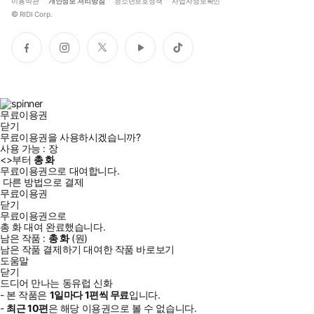
이용약관
개인정보 처리방침
청소년보호정책
사업자정보확인
©
RIDI Corp.
페
인
트
유
틱
이
스
위
튜
톡
스
타
터
브
북
그
램
무료이용권
닫기
무료이용권을 사용하시겠습니까?
사용 가능 :
장
<
>부터
총
화
무료이용권으로 대여합니다.
다른 방법으로 결제
무료이용권
닫기
무료이용권으로
총
화
대여 완료했습니다.
남은 작품 :
총
화
(
원)
남은 작품 결제하기
대여한 작품 바로보기
도움말
닫기
드디어 만나는 동유럽 신화
- 본 작품은
1일
마다
1
편씩 무료
입니다.
-
최근
10편
은 해당 이용권으로 볼 수 없습니다.