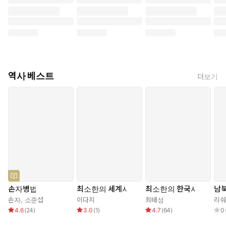
역사 베스트
더보기
손자병법
최소한의 세계사
최소한의 한국사
남북
손자
,
소준섭
이다지
최태성
리숴
4.6
(
24
)
3.0
(
1
)
4.7
(
64
)
0