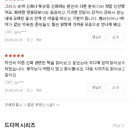
그리스·로마 신화나 북유럽 신화와는 완전히 다른 분위기라 정말 신선했
어요. 화려한 영웅담보다는 음습하고 기괴한 민담의 감각이 강해서 읽는
내내 오래된 숲과 안개 낀 마을을 떠도는 기분이 듭니다. 뱀파이어나 바바
야가 같은 익숙한 존재들도 훨씬 원형에 가까운 모습으로 만나게 돼요.
gov***
댓글
0
0
2026.05.19
신고
차단
막연히 이런 신화 관련된 책을 읽어보고 싶었는데 리디에 있어 읽어보게
되었습니다. 생각보다 어렵지 않고 흥미롭네요. 다음 시리즈도 읽어보고
싶어요
lyr***
댓글
0
0
2026.05.14
신고
차단
구매자 표시 기준은 무엇인가요?
드디어 시리즈
더보기