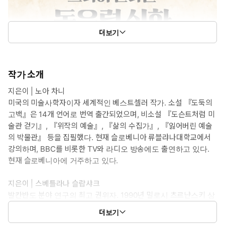
더보기
작가 소개
지은이 | 노아 차니
미국의 미술사학자이자 세계적인 베스트셀러 작가. 소설 『도둑의
고백』은 14개 언어로 번역 출간되었으며, 비소설 『도슨트처럼 미
술관 걷기』, 『위작의 예술』, 『삶의 수집가』, 『잃어버린 예술
의 박물관』 등을 집필했다. 현재 슬로베니아 류블랴나대학교에서
강의하며, BBC를 비롯한 TV와 라디오 방송에도 출연하고 있다.
현재 슬로베니아에 거주하고 있다.
지은이 | 스베틀라나 슬랍샤크
발칸반도 분야 연구의 최고 권위자. 1990년 밀로시 츠르냔스키 상
을 받은 에세이스트로, 100권 이상의 책을 집필했다. 1993년 미
더보기
국 PEN 표현의 자유상을 수상했으며, 2005년 노벨 평화상 후보