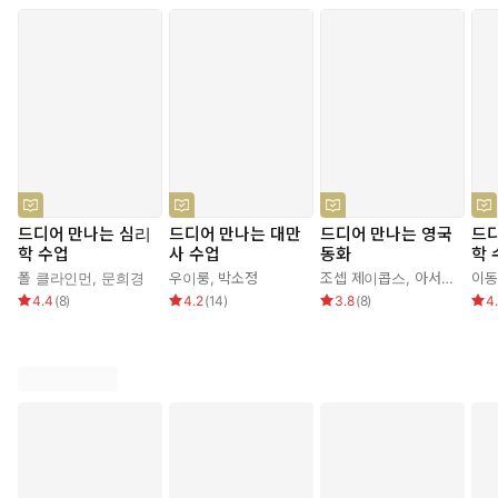
드디어 만나는 심리
드디어 만나는 대만
드디어 만나는 영국
드디
학 수업
사 수업
동화
학 
폴 클라인먼
,
문희경
우이룽
,
박소정
조셉 제이콥스
,
아서 래컴
이동
,
존
4.4
(
8
)
4.2
(
14
)
3.8
(
8
)
4