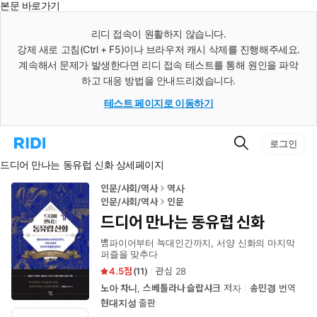
본문 바로가기
인
스
리디 접속이 원활하지 않습니다.
턴
강제 새로 고침(Ctrl + F5)이나 브라우저 캐시 삭제를 진행해주세요.
트
검
계속해서 문제가 발생한다면 리디 접속 테스트를 통해 원인을 파악
색
하고 대응 방법을 안내드리겠습니다.
테스트 페이지로 이동하기
검
리
로그인
색
디
드디어 만나는 동유럽 신화 상세페이지
홈
으
로
인문/사회/역사
역사
이
인문/사회/역사
인문
동
드디어 만나는 동유럽 신화
뱀파이어부터 늑대인간까지, 서양 신화의 마지막
퍼즐을 맞추다
4.5
(
11
)
관심
28
노아 차니
,
스베틀라나 슬랍샤크
저자
송민경
번역
현대지성
출판