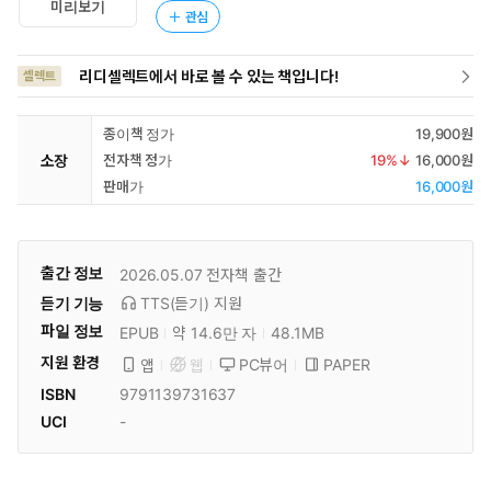
미리보기
관심
리디셀렉트에서 바로 볼 수 있는 책입니다!
셀렉트
종이책 정가
19,900원
소장
전자책 정가
19
%↓
16,000원
판매가
16,000원
출간 정보
2026.05.07
전자책 출간
듣기 기능
TTS(듣기)
지원
파일 정보
EPUB
약 14.6만 자
48.1MB
지원 환경
PC뷰어
PAPER
앱
웹
ISBN
9791139731637
UCI
-