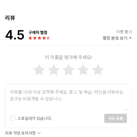
에 올랐다. 류블랴나 인문대학원과 미국 뉴저지 럿거스대학교를
비롯한 여러 대학교에서 교수, 연구원, 학장을 역임했다. 현재 슬
로베니아에 거주하고 있다.
리뷰
4.5
옮긴이 | 송민경
11
명 평가
구매자 별점
러시아 이르쿠츠크국립언어대학교에서 러시아어를 전공했다. 《비
별점 분포 보기
욘드 드림즈》, 《슬레이어》 등 다수의 영화 및 다큐멘터리 영상
번역 작업을 했다. 현재 바른번역 소속 번역가로 활동하고 있다. 원
이 작품을 평가해 주세요!
작이 지닌 의미를 해치지 않으면서도 그 고유한 결을 자연스럽게 전
하는 번역을 지향한다. 옮긴 책으로는 『사는 게 불안한 사람들을
위한 철학 수업』, 『크리스털 오라클』, 『반지의 제왕 타로카드
& 한글 가이드북』 등이 있다.
스포일러가 있습니다.
리뷰 등록
리뷰 작성 유의사항