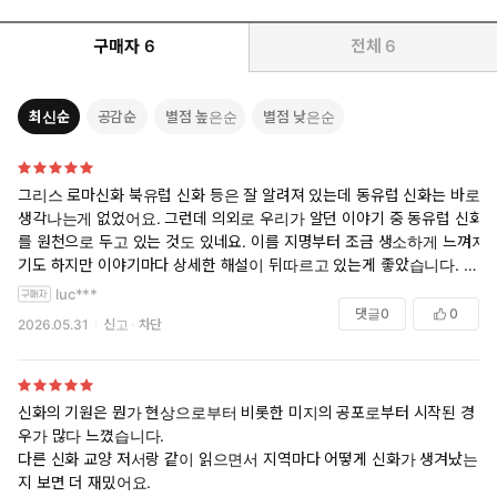
구매자
6
전체
6
최신순
공감순
별점 높은순
별점 낮은순
그리스 로마신화 북유럽 신화 등은 잘 알려져 있는데 동유럽 신화는 바로
생각나는게 없었어요. 그런데 의외로 우리가 알던 이야기 중 동유럽 신화
를 원천으로 두고 있는 것도 있네요. 이름 지명부터 조금 생소하게 느껴지
기도 하지만 이야기마다 상세한 해설이 뒤따르고 있는게 좋았습니다. 그
리고 중간중간 있는 일러스트도 인상적이었어요.
luc***
댓글
0
0
2026.05.31
신고
차단
신화의 기원은 뭔가 현상으로부터 비롯한 미지의 공포로부터 시작된 경
우가 많다 느꼈습니다.
다른 신화 교양 저서랑 같이 읽으면서 지역마다 어떻게 신화가 생겨났는
지 보면 더 재밌어요.