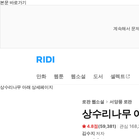
본문 바로가기
계속해서 문제
리
디
홈
으
만화
웹툰
웹소설
도서
셀렉트
로
이
상수리나무 아래 상세페이지
동
로판 웹소설
서양풍 로판
상수리나무 
4.8
(
59,381
)
관심
168
김수지
저자