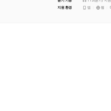
듣기 기능
TTS(듣기)
지원
지원 환경
앱
웹