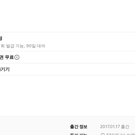
정
1회 발급 가능, 90일 대여
면 무료
즐기기
출간 정보
2017.01.17
출간