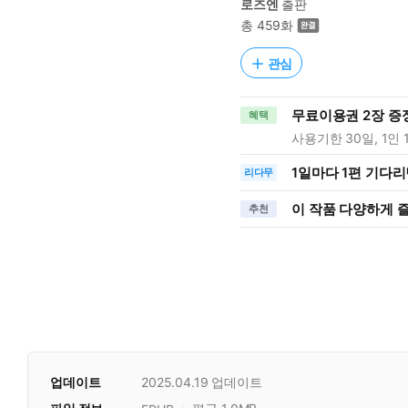
로즈엔
출판
총 459화
관심
무료이용권 2장 증
혜택
사용기한 30일, 1인 
1일
마다
1편 기다리
리다무
이 작품 다양하게 
추천
업데이트
2025.04.19
업데이트