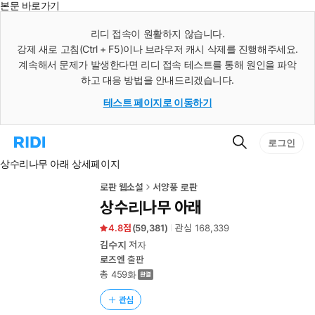
본문 바로가기
인
스
리디 접속이 원활하지 않습니다.
턴
강제 새로 고침(Ctrl + F5)이나 브라우저 캐시 삭제를 진행해주세요.
트
검
계속해서 문제가 발생한다면 리디 접속 테스트를 통해 원인을 파악
색
하고 대응 방법을 안내드리겠습니다.
테스트 페이지로 이동하기
검
리
로그인
색
디
상수리나무 아래 상세페이지
홈
으
로
로판 웹소설
서양풍 로판
이
상수리나무 아래
동
4.8
(
59,381
)
관심
168,339
김수지
저자
로즈엔
출판
총 459화
관심