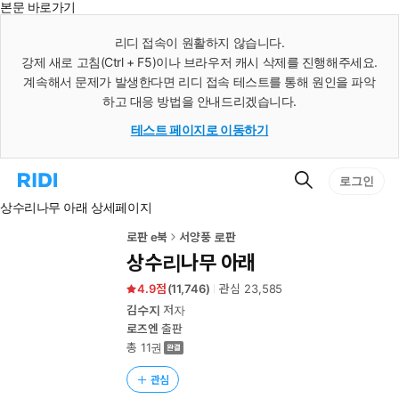
본문 바로가기
인
스
리디 접속이 원활하지 않습니다.
턴
강제 새로 고침(Ctrl + F5)이나 브라우저 캐시 삭제를 진행해주세요.
트
검
계속해서 문제가 발생한다면 리디 접속 테스트를 통해 원인을 파악
색
하고 대응 방법을 안내드리겠습니다.
테스트 페이지로 이동하기
검
리
로그인
색
디
상수리나무 아래 상세페이지
홈
으
로
로판 e북
서양풍 로판
이
상수리나무 아래
동
4.9
(
11,746
)
관심
23,585
김수지
저자
로즈엔
출판
총 11권
관심