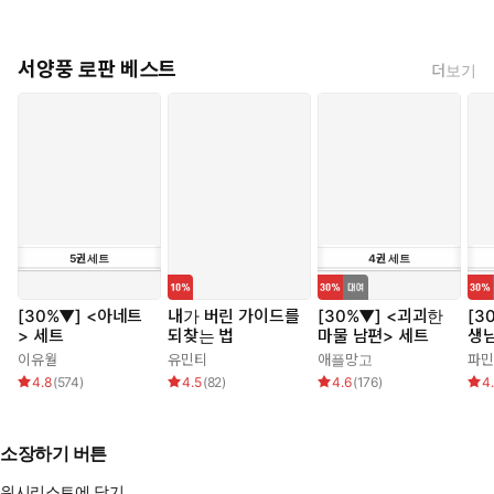
서양풍 로판 베스트
더보기
5
권
세트
4
권
세트
[30%▼] <아네트
내가 버린 가이드를
[30%▼] <괴괴한
[3
> 세트
되찾는 법
마물 남편> 세트
생
이유월
유민티
애플망고
파민
4.8
(
574
)
4.5
(
82
)
4.6
(
176
)
4
소장하기 버튼
위시리스트에 담기