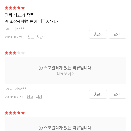
걱정도 찐이구요
애정표현도 찐이에요 네??
이렇게서로 좋아할수가없고. 걱정하면서 애틋 할수가없어요
진짜 최고의 작품
꼭 소장해야함 돈이 아깝지않다
중간중간 힘들긴했는데
jjh***
꼭 보면 좋겠습니다 진심이에요?!!
댓글
0
1
2026.07.23
신고
차단
스포일러가 있는 리뷰입니다.
리뷰 보기
kim***
댓글
0
1
2026.07.21
신고
차단
스포일러가 있는 리뷰입니다.