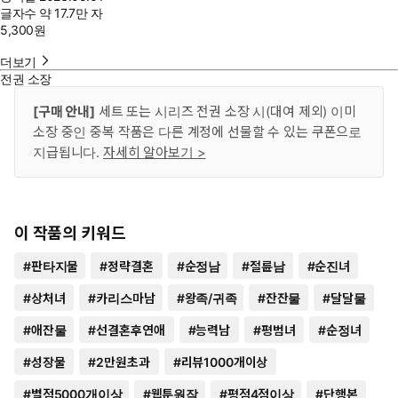
글자수
약 17.7만 자
5,300
원
더보기
전권 소장
[구매 안내]
세트 또는 시리즈 전권 소장 시(대여 제외) 이미
소장 중인 중복 작품은 다른 계정에 선물할 수 있는 쿠폰으로
지급됩니다.
자세히 알아보기 >
이 작품의 키워드
#
판타지물
#
정략결혼
#
순정남
#
절륜남
#
순진녀
#
상처녀
#
카리스마남
#
왕족/귀족
#
잔잔물
#
달달물
#
애잔물
#
선결혼후연애
#
능력남
#
평범녀
#
순정녀
#
성장물
#
2만원초과
#
리뷰1000개이상
#
별점5000개이상
#
웹툰원작
#
평점4점이상
#
단행본