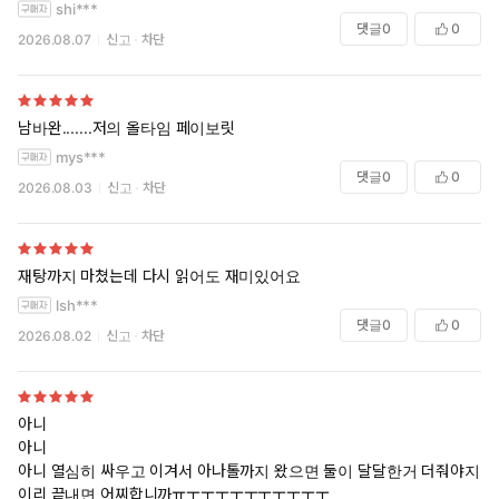
shi***
댓글
0
0
2026.08.07
신고
차단
남바완.......저의 올타임 페이보릿
mys***
댓글
0
0
2026.08.03
신고
차단
재탕까지 마쳤는데 다시 읽어도 재미있어요
lsh***
댓글
0
0
2026.08.02
신고
차단
아니
아니
아니 열심히 싸우고 이겨서 아나톨까지 왔으면 둘이 달달한거 더줘야지
이리 끝내면 어찌합니까ㅠㅜㅜㅜㅜㅜㅜㅜㅜㅜㅜ