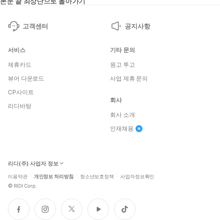
본문 끝
최상단으로 돌아가기
고객센터
공지사항
서비스
기타 문의
제휴카드
원고 투고
뷰어 다운로드
사업 제휴 문의
CP사이트
회사
리디바탕
회사 소개
인재채용
리디(주) 사업자 정보
이용약관
개인정보 처리방침
청소년보호정책
사업자정보확인
©
RIDI Corp.
페
인
트
유
틱
이
스
위
튜
톡