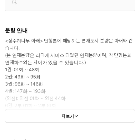
다.
분량 안내
<상수리나무 아래> 단행본에 해당하는 연재도서 분량은 아래와 같
습니다.
(본 연재분량은 리디에 서비스 되었던 연재분량이며, 각 단행본의
연재화수와는 차이가 있을 수 있습니다.)
1권: 01화 ~ 48화
2권: 49화 ~ 95화
3권: 96화 ~ 146화
4권: 147화 ~ 193화
(외전): 외전 01화 ~ 외전 44화
6권: 2부 01화 ~ 2부 51화
7권: 2부 52화 ~ 2부 107화
더보기
8권: 2부 108화 ~ 2부 157화
9권: 2부 158화 ~ 특별 외전 2화
10권: 특별 외전 3 (1)화 ~ 특별 외전 3 (6)화