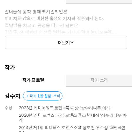
*공감 글귀:
너를 생각하면 생각할수록
말더듬이 공작 영애 맥시밀리언은
나는 고독하고 외로워져
아버지의 강요로 비천한 출생의 기사와 결혼하게 된다.
이렇게나 괴로운데도
첫날밤을 치르고 원정을 떠나간 남편은
그만 둘 수 없는 이유를 도무지 모르겠어.
3년 후, 전 대륙에 명성을 떨치는 기사가 되어 돌아오는데….
더보기
일러스트: 라펫(Laphet)
작가
작가 프로필
작가 소개
김수지
작가 신간 알림 · 소식
수상
2023년 리디어워즈 로판 e북 대상 '상수리나무 아래'
2020년 리디 로맨스 대상 로맨스 웹소설 대상 '상수리나무 아
래'
2014년 제1회 리디북스 로맨스소설 공모전 우수상 '희란국연