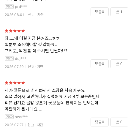
prd***
댓글
0
1
2026.08.01
신고
차단
와.....왜 이걸 지금 본거죠...ㅎㅎ
웹툰도 소장해야할 것 같아요..
그리고, 외전을 더 주시면 안될까요?
duj***
댓글
0
0
2026.07.29
신고
차단
제가 웹툰으로 최신화까지 소장은 처음이구요
소설 많아서 고민하다가 질렀어요 지금 4부 보는중인데
리뷰 남겨요 글밥 많은거 못보능데 판타지는 안보는데
유일하게 본거에요
sws***
이부부 진짜 애정씬도 찐이구요
댓글
0
0
2026.07.27
신고
차단
질투도 찐이구요