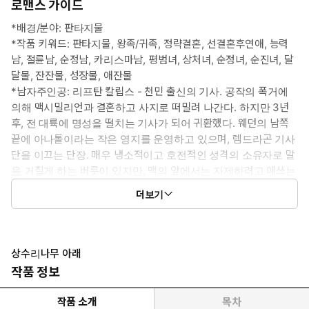
11권: 특별 외전 4 (1)화 ~ 특별 외전 4 (3)화
로맨스 가이드
*배경/분야: 판타지물
*작품 키워드: 판타지물, 왕족/귀족, 정략결혼, 선결혼후연애, 능력
남, 절륜남, 순정남, 카리스마남, 평범녀, 상처녀, 순정녀, 순진녀, 달
달물, 잔잔물, 성장물, 애잔물
*남자주인공: 리프탄 칼립스 - 천민 출신의 기사. 공작의 폭거에
의해 맥시밀리언과 결혼하고 사지로 떠밀려 나간다. 하지만 3년
후, 전 대륙에 명성을 떨치는 기사가 되어 귀환했다. 웨던의 남쪽
끝에 아나톨이라는 작은 영지를 운영하고 있으며, 렘드라곤 기사
단을 이끄는 단장. 매우 냉소적이고 호전적인 성격의 소유자로 말
을 거칠게 하는 버릇이 있지만, 맥의 앞에서는 자제하려고 애쓰는
편.
더보기
*여자주인공: 맥시밀리언 칼립스 - 크로이소 공작의 첫째 딸. 심한
말더듬이로 어릴 때부터 부친에게 학대를 당해 왔다. 기본적으로 사
람을 상대하는 것을 어려워하며, 화려한 미모의 이복동생과 자주 비
교를 당한 탓에 외모에 대한 콤플렉스도 깊은 편. 리프탄을 좋아하게
상수리나무 아래
되면서 조금씩 변해간다.
작품 정보
*이럴 때 보세요: 잔잔하게 가슴을 울리는 따뜻한 이야기가 그리울
때
작품 소개
목차