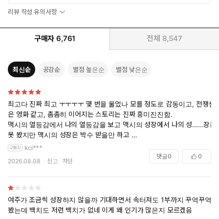
리뷰 작성 유의사항
구매자
6,761
전체
8,547
최신순
공감순
별점 높은순
별점 낮은순
최고다 진짜 최고 ㅜㅜㅜㅜ 몇 번을 울었나 모를 정도로 감동이고, 전쟁씬
은 영화 같고, 촘촘히 이어지는 스토리는 진짜 흥미진진함.
맥시의 열등감에서 나의 열등감을 보고 맥시의 성장에서 나의 성......장은
못 봤지만 맥시의 성장은 박수 받을만 하고
리프탄은 멋있어서 눈물나고 짠해서 눈물남 ㅜㅜ
kci***
모든 주변 인물들의 캐릭터가 생생하고 렘드라곤 기사단은 너무 정들어
댓글
0
0
2026.08.08
신고
차단
서 리프탄, 맥시만큼이나 보고 싶을 거임.
외전은 또 왜 이렇게 재밌는지 너무 아쉽다. 2부 4권 완결이니까 3부 1권
도 나올 수 있지 않나요????ㅎㅎㅎ
여주가 조금씩 성장하지 않을까 기대하면서 속터져도 1부까지 꾸역꾸역
봤는데 백치도 저런 백치가 없네 이게 왜 인기가 많은지 모르겠음