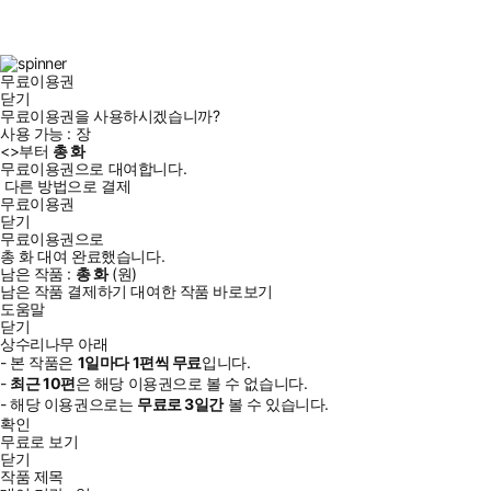
스
타
터
브
북
그
램
무료이용권
닫기
무료이용권을 사용하시겠습니까?
사용 가능 :
장
<
>부터
총
화
무료이용권으로 대여합니다.
다른 방법으로 결제
무료이용권
닫기
무료이용권으로
총
화
대여 완료했습니다.
남은 작품 :
총
화
(
원)
남은 작품 결제하기
대여한 작품 바로보기
도움말
닫기
상수리나무 아래
- 본 작품은
1일
마다
1
편씩 무료
입니다.
-
최근
10편
은 해당 이용권으로 볼 수 없습니다.
- 해당 이용권으로는
무료로
3일
간
볼 수 있습니다.
확인
무료로 보기
닫기
작품 제목