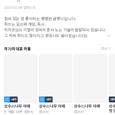
가'
2024.02.08
업데이트
집에 있는 걸 좋아하는 평범한 글쟁이입니다.
취미는 요리와 게임, 독서.
히키코모리 기질이 있어서 혼자 노는 기술이 발달되어 있습니다.
그 덕에 취미도 많아지고 관심사도 넓어졌습니다만
부모님의 얼굴에는 그늘이 지기 시작했습니다.
조만간 고양이를 한 마리 데려와서 완전체가 될 예정입니다.
작가의 대표 작품
더보기
<출간작＞
상수리나무 아래. 희란국 연가. 우리 집에는 쥐가 있다. 미온의 연인.
봉루. 크라임 오브 크라임
상수리나무 아래
상수리나무 아래
상수리나무 아래
상수
컷 
P
,
서말
,
나무
,
김수지
김수지
김수지