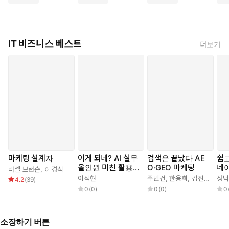
턴제 게임의 대가이자 전설적인 개발자인 시드 마이어가 자신의
삶과 커리어, 컴퓨터 게임 시장을 개척해 낸 시절부터 지금까지
만들어 온 모든 게임에 얽힌 일화들과 게임 철학을 담았다.
IT 비즈니스 베스트
더보기
학창 시절 재미로 만들었던 게임부터 대성공을 거둔 [문명] 시리
즈에 이르기까지, 시드 마이어로부터 탄생했거나 그를 거쳐 간 모
든 게임에 관한 이 회고록은 마이크로프로즈 창업의 계기가 된
라스베이거스 오락실에서의 일화로 시작된다. 시드 마이어는 GI
의 동료였던 빌 스틸리와 함께 마이크로프로즈를 창립한 후 [해적
(Pirates!)], [레일로드 타이쿤(Railroad Tycoon)]을 비롯해 수많
은 걸작을 탄생시킨다. 물론, 그 사이 용두사미로 그친 프로젝트도
있었지만 모든 성공과 실수는 또 다른 게임 제작의 밑거름이 되었
다. 흥망성쇠를 거듭하는 게임 업계에서 기쁨과 고통을 거듭하며 좋
마케팅 설계자
이게 되네? AI 실무
검색은 끝났다 AE
쉽
은 게임을 만드는 규칙을 발견해나가던 시드 마이어는 마침내 “악마
올인원 미친 활용법
O·GEO 마케팅
네
러셀 브런슨
,
이경식
71제
랫
의 게임”이라 불리는 바로 그 게임, [문명(Civilization)]을 탄생시킨
이석현
주민건
,
한용희
,
김진용
정낙
4.2
(
39
)
어
0
(
0
)
0
(
0
)
0
다.
시드 마이어는 40년 동안 게임 디자이너로 일하며 전 세계적으로 흥
소장하기 버튼
행한 게임을 만들어 온, 게임 계의 명실상부한 거장이다. 게임 산업