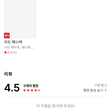
시드 마이어
시드 마이어
,
제니퍼 리 누넌
,
이미령
4.5
(
11
)
리뷰
4.5
11
명 평가
구매자 별점
별점 분포 보기
이 작품을 평가해 주세요!