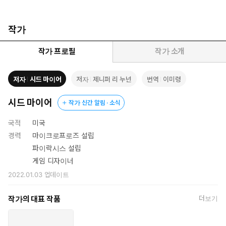
작가
작가 프로필
작가 소개
저자
시드 마이어
저자
제니퍼 리 누넌
번역
이미령
시드 마이어
작가 신간 알림 · 소식
국적
미국
경력
마이크로프로즈 설립
파이락시스 설립
게임 디자이너
2022.01.03
업데이트
작가의 대표 작품
더보기