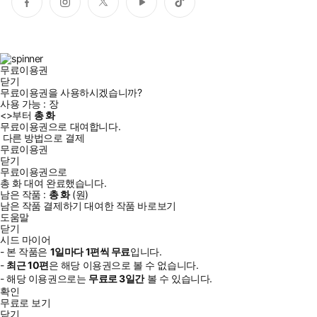
페
인
트
유
틱
이
스
위
튜
톡
스
타
터
브
북
그
램
무료이용권
닫기
무료이용권을 사용하시겠습니까?
사용 가능 :
장
<
>부터
총
화
무료이용권으로 대여합니다.
다른 방법으로 결제
무료이용권
닫기
무료이용권으로
총
화
대여 완료했습니다.
남은 작품 :
총
화
(
원)
남은 작품 결제하기
대여한 작품 바로보기
도움말
닫기
시드 마이어
- 본 작품은
1일
마다
1
편씩 무료
입니다.
-
최근
10편
은 해당 이용권으로 볼 수 없습니다.
- 해당 이용권으로는
무료로
3일
간
볼 수 있습니다.
확인
무료로 보기
닫기