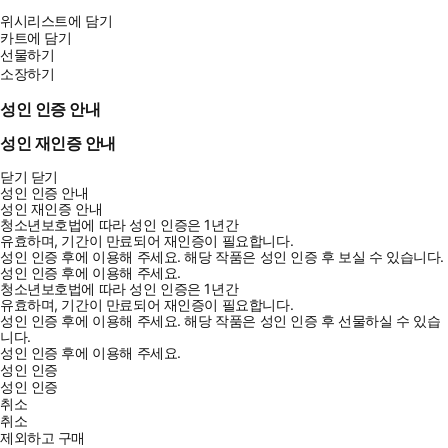
초기부터 시장을 이끌어 온 그의 삶의 여정을 따라 가다 보면 소송,
위시리스트에 담기
카트에 담기
파산, 인수, 소유권 이전으로 조용할 날이 없는 업계에서 어떻게든
선물하기
살아남은 개발자들의 자취를 더듬게 된다. 게임이 문화적 지배력을
소장하기
얻으리라고 상상조차 하지 못했던 초창기 시절부터 오늘날 문화의
선봉장으로 자리매김하기까지 흥망성쇠를 거듭한 현장에 40년을 바
성인 인증 안내
친 노장의 회고록에서 게임 산업 전반의 역사와 더불어 게임 디자인
성인 재인증 안내
에 대한 흥미롭고 통찰력 있는 시각을 들여다 볼 수 있다.
닫기
닫기
성인 인증 안내
이 책은 거인의 어깨 위에 올라서서 더 넓은 세상을 바라보고 싶은
성인 재인증 안내
게임 기획자와 개발자, 그리고 [문명]을 하며 날밤을 지새우던 시절
청소년보호법에 따라 성인 인증은 1년간
유효하며, 기간이 만료되어 재인증이 필요합니다.
에 향수를 느끼는 게임 팬들을 포함해 전 세계 컴퓨터, 콘솔, 모바일
성인 인증 후에 이용해 주세요.
해당 작품은 성인 인증 후 보실 수 있습니다.
게이머들에게 보내는 거장의 헌사이다.
성인 인증 후에 이용해 주세요.
청소년보호법에 따라 성인 인증은 1년간
유효하며, 기간이 만료되어 재인증이 필요합니다.
성인 인증 후에 이용해 주세요.
해당 작품은 성인 인증 후 선물하실 수 있습
니다.
성인 인증 후에 이용해 주세요.
성인 인증
성인 인증
취소
취소
제외하고 구매