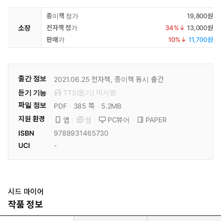
종이책 정가
19,800원
소장
전자책 정가
34
%↓
13,000원
판매가
10
%↓
11,700원
출간 정보
2021.06.25
전자책, 종이책 동시 출간
듣기 기능
TTS(듣기)
미
지원
파일 정보
PDF
5.2MB
385 쪽
지원 환경
PC뷰어
PAPER
앱
웹
ISBN
9788931465730
UCI
-
시드 마이어
작품 정보