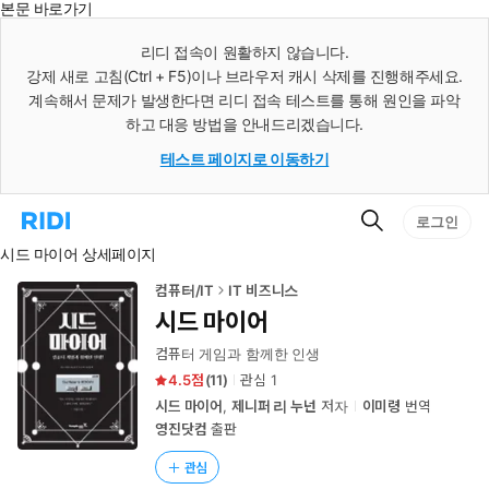
본문 바로가기
인
스
리디 접속이 원활하지 않습니다.
턴
강제 새로 고침(Ctrl + F5)이나 브라우저 캐시 삭제를 진행해주세요.
트
검
계속해서 문제가 발생한다면 리디 접속 테스트를 통해 원인을 파악
색
하고 대응 방법을 안내드리겠습니다.
테스트 페이지로 이동하기
검
리
로그인
색
디
시드 마이어 상세페이지
홈
으
로
컴퓨터/IT
IT 비즈니스
이
시드 마이어
동
컴퓨터 게임과 함께한 인생
4.5
(
11
)
관심
1
시드 마이어
,
제니퍼 리 누넌
저자
이미령
번역
영진닷컴
출판
관심