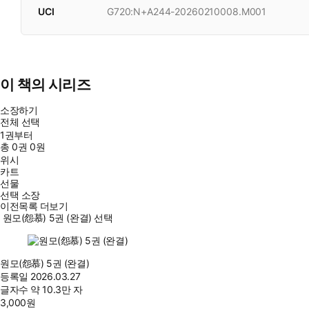
UCI
G720:N+A244-20260210008.M001
이 책의 시리즈
소장하기
전체 선택
1권부터
총
0
권
0원
위시
카트
선물
선택 소장
이전목록 더보기
원모(怨慕) 5권 (완결) 선택
원모(怨慕) 5권 (완결)
등록일
2026.03.27
글자수
약 10.3만 자
3,000
원