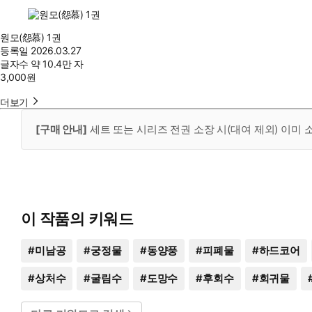
원모(怨慕) 1권
등록일
2026.03.27
글자수
약 10.4만 자
3,000
원
더보기
[구매 안내]
세트 또는 시리즈 전권 소장 시(대여 제외) 이미
이 작품의 키워드
#
미남공
#
궁정물
#
동양풍
#
피폐물
#
하드코어
#
상처수
#
굴림수
#
도망수
#
후회수
#
회귀물