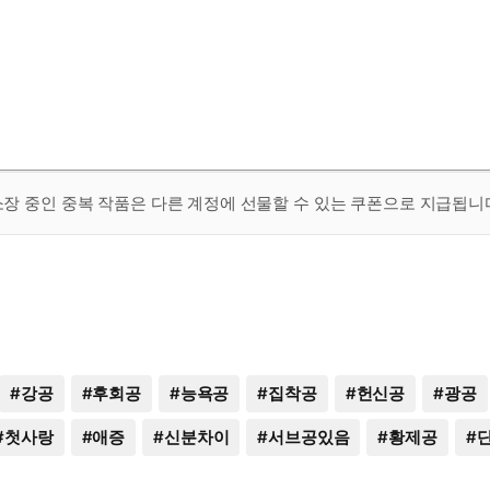
 소장 중인 중복 작품은 다른 계정에 선물할 수 있는 쿠폰으로 지급됩니
#
강공
#
후회공
#
능욕공
#
집착공
#
헌신공
#
광공
#
첫사랑
#
애증
#
신분차이
#
서브공있음
#
황제공
#