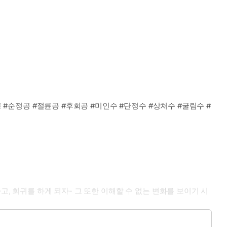
 #순정공 #절륜공 #후회공 #미인수 #단정수 #상처수 #굴림수 #
, 회귀를 하게 되자- 그 또한 이해할 수 없는 변화를 보이기 시