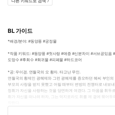
다른 키워드로 검색
BL 가이드
*배경/분야: #동양풍 #궁정물
*작품 키워드: #동양풍 #첫사랑 #애증 #신분차이 #서브공있음 
도망수 #후회수 #회귀물 #피폐물 #하드코어
*공: 우이겸. 연월국의 오 황자. 타고난 무인.
연월국의 황제인 광혜제와 그런 광혜제를 증오하던 혜씨 부인의 
부모의 사랑을 받지 못했고 어릴 때부터 변방의 전쟁터로 내보내
정휘가 자신을 사랑하는 것을 당연하게 여겼다. 그 마음을 휘두르
휘가 자신을 떠나려 하자, 그는 억지로라도 휘를 제 곁에 묶어두며
작한다.