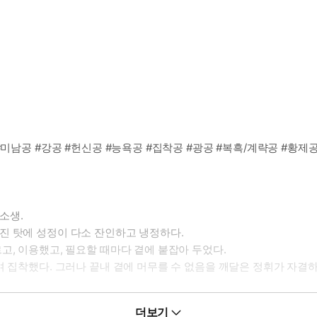
#미남공 #강공 #헌신공 #능욕공 #집착공 #광공 #복흑/계략공 #황제공
소생.
진 탓에 성정이 다소 잔인하고 냉정하다.
고, 이용했고, 필요할 때마다 곁에 붙잡아 두었다.
 집착했다. 그러나 끝내 곁에 머무를 수 없음을 깨달은 정휘가 자결하고
더보기