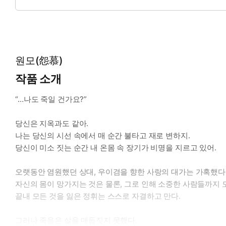
*수: 정휘. 백색증으로 인해 하얀 머리와 붉은 눈을 지녔다. 신
전생에서 우이겸에게 연민을 느꼈고, 그 연민은 곧 사랑이 되었다
버리고 만다.
알 수 없는 이유로 회귀를 하게 되었고, 이번 생은 절대 우이겸
원모(怨慕)
사랑하지 않겠다는 맹세를 비웃기라도 하듯, 전생과는 전혀 다른
작품 소개
*이럴 때 보세요: 무너질 것을 알면서도 서로를 갈구할 수밖에 없
“…나도 죽일 건가요?”
*공감 글귀: 내 전부입니다. 부디… 더는 험하게 대하지 마십시오
발, 제발 부탁입니다.
당신은 지옥과도 같아.
나는 당신의 시선 속에서 매 순간 불타고 재로 변하지.
당신이 미소 짓는 순간 내 온몸 속 장기가 비명을 지르고 있어.
오랫동안 염원했던 상대, 우이겸을 향한 사랑의 대가는 가혹했다
자신의 몸이 망가지는 것은 물론, 그로 인해 소중한 사람들까지 
끝내 모든 것을 잃은 정휘는 스스로 자결하고 만다.
그러나 죽음은 삶을 매듭짓지 못했다.