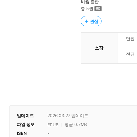
비숍
출판
총 5권
관심
단권
소장
전권
업데이트
2026.03.27
업데이트
파일 정보
평균 0.7MB
EPUB
ISBN
-