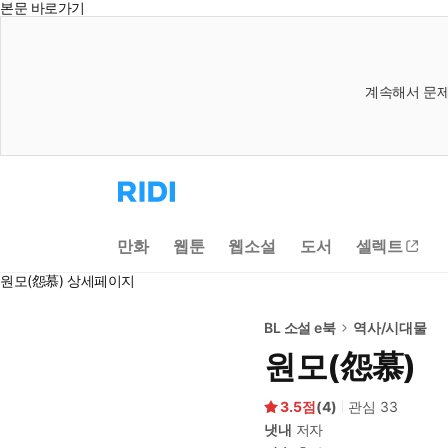
본문 바로가기
계속해서 문제
리
디
홈
으
만화
웹툰
웹소설
도서
셀렉트
로
이
원모(怨慕) 상세페이지
동
BL 소설 e북
역사/시대물
원모(怨慕)
3.5
(
4
)
관심
33
냇내
저자