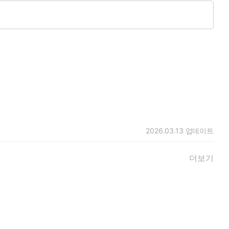
—그는….
고 싶었던 악몽은 다시 되풀이된다.
2026.03.13
업데이트
더보기