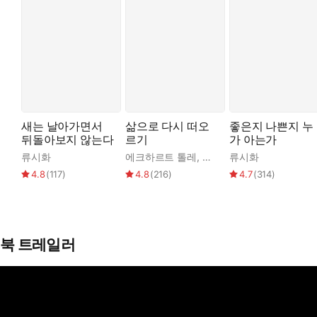
새는 날아가면서
삶으로 다시 떠오
좋은지 나쁜지 누
뒤돌아보지 않는다
르기
가 아는가
류시화
에크하르트 톨레
,
류시화
류시화
4.8
(
117
)
4.8
(
216
)
4.7
(
314
)
북 트레일러