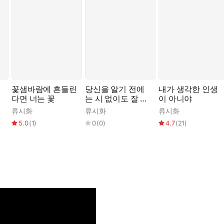
꽃샘바람에 흔들린
당신을 알기 전에
내가 생각한 인생
다면 너는 꽃
는 시 없이도 잘 지
이 아니야
냈습니다
류시화
류시화
류시화
5.0
(
1
)
0
(
0
)
4.7
(
21
)