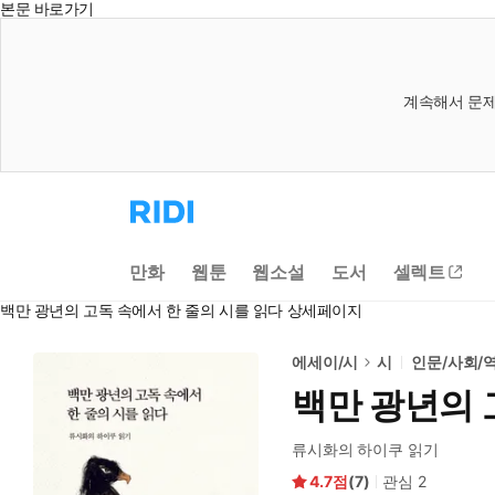
본문 바로가기
계속해서 문제
리
디
홈
으
만화
웹툰
웹소설
도서
셀렉트
로
이
백만 광년의 고독 속에서 한 줄의 시를 읽다 상세페이지
동
에세이/시
시
인문/사회/
백만 광년의 
류시화의 하이쿠 읽기
4.7
(
7
)
관심
2