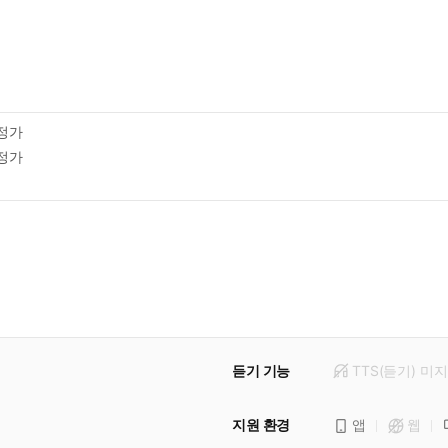
정가
정가
듣기 기능
TTS(듣기)
미
지
지원 환경
앱
웹