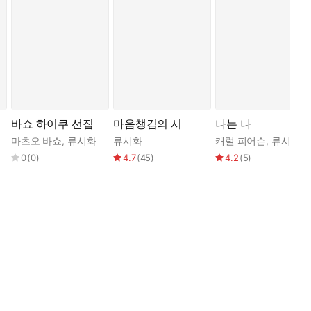
바쇼 하이쿠 선집
마음챙김의 시
나는 나
마츠오 바쇼
,
류시화
류시화
캐럴 피어슨
,
류시화
0
(
0
)
4.7
(
45
)
4.2
(
5
)