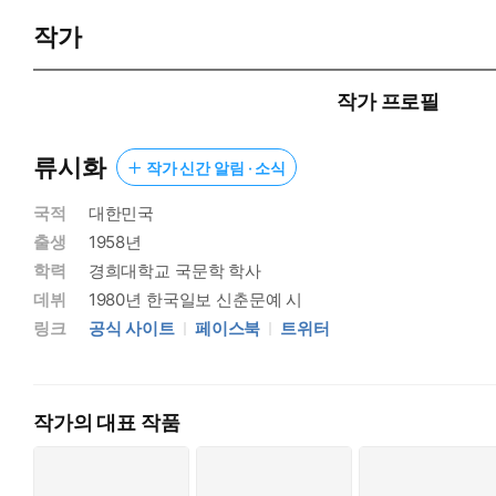
키뿐 아니라 현대의 다코쓰, 만타로, 구사타오 등 130명의 시인들
작가
작가 프로필
류시화
작가 신간 알림 · 소식
국적
대한민국
출생
1958년
학력
경희대학교 국문학 학사
데뷔
1980년 한국일보 신춘문예 시
링크
공식 사이트
페이스북
트위터
작가의 대표 작품