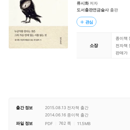
류시화
저자
도서출판연금술사
출판
관심
종이책 
소장
전자책 
판매가
출간 정보
2015.08.13
전자책 출간
2014.06.16
종이책 출간
파일 정보
762 쪽
PDF
11.5MB