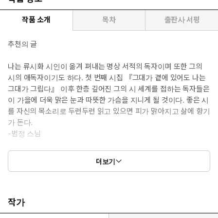
작품 소개
목차
출판사 서평
추천의 글
나는 류시화 시인이 옮겨 펴내는 명상 서적의 독자이며 또한 그의
시의 애독자이기도 하다. 첫 번째 시집 『그대가 곁에 있어도 나는
그대가 그립다』 이후 한층 깊어진 그의 시 세계를 접하는 독자들은
이 가을에 더욱 맑은 눈과 따뜻한 가슴을 지니게 될 것이다. 좋은 시
를 자신의 목소리로 두런두런 읽고 있으면 피가 맑아지고 삶에 향기
가 돈다.
-법정 스님
『외눈박이 물고기의 사랑』을 읽는 동안 마음이 맑고 따뜻하고
더보기
고요해졌습니다. 조금은 쓸쓸한 냄새가 나는 것 같지만 허무하지
않은, 막힘없이 쉽게 읽히면서도 결코 가볍지 않은 깊이로 읽는 이
의 마음과 영혼을 끌어당기는 사랑과 자연의 노래들. 우리를 명
상의 숲으로 초대하는 아름다운 노래들.
작가
-이해인 수녀