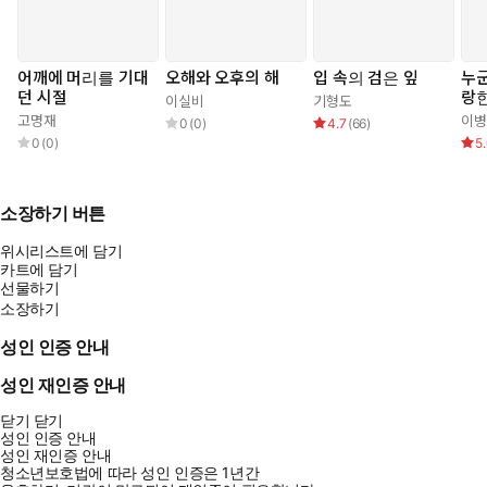
어깨에 머리를 기대
오해와 오후의 해
입 속의 검은 잎
누
던 시절
랑한
이실비
기형도
고명재
이병
0
(
0
)
4.7
(
66
)
0
(
0
)
5
소장하기 버튼
위시리스트에 담기
카트에 담기
선물하기
소장하기
성인 인증 안내
성인 재인증 안내
닫기
닫기
성인 인증 안내
성인 재인증 안내
청소년보호법에 따라 성인 인증은 1년간