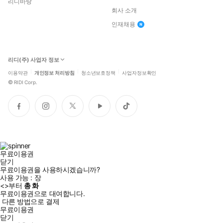
리디바탕
회사 소개
인재채용
리디(주) 사업자 정보
이용약관
개인정보 처리방침
청소년보호정책
사업자정보확인
©
RIDI Corp.
페
인
트
유
틱
이
스
위
튜
톡
스
타
터
브
북
그
램
무료이용권
닫기
무료이용권을 사용하시겠습니까?
사용 가능 :
장
<
>부터
총
화
무료이용권으로 대여합니다.
다른 방법으로 결제
무료이용권
닫기