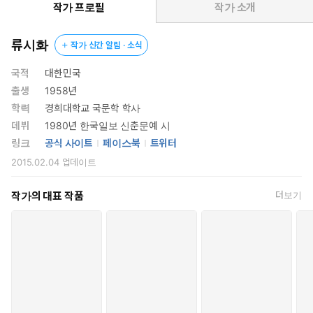
작가 프로필
작가 소개
법정 스님은 류시화 시인의 시에 대해 “꽃이 꿀을 품고 있으면 소
리쳐 부르지 않더라도 벌나비가 저절로 찾아오게 마련”이라고 한
류시화
작가 신간 알림 · 소식
적이 있다. 나는 언젠가 찾아오겠다고 하는 분이 “무슨 꽃을 좋아
하세요?” 하길래 과꽃 한 송이를 류시화 시인의 시집에 얹어 주었
국적
대한민국
으면 좋겠다고 한 적이 있다. 그의 시를 읽고 있으면 가슴에 깊은
출생
1958년
산속 옹달샘 하나가 생긴다. ‘생수 중의 생수는 좋은 시’라는 것이
학력
경희대학교 국문학 학사
나의 믿음이다.
데뷔
1980년 한국일보 신춘문예 시
-정채봉 (동화작가)
링크
공식 사이트
페이스북
트위터
2015.02.04
업데이트
얼마나 많은 존재들이 류시화의 글을 만나 빛을 발하는지! 내면
의 소리에 귀 기울이는 시인이 스스로 입을 열어 생의 덧없음을
작가의 대표 작품
더보기
노래하는 그의 시를 따라가다 보면 늘 경이로운 풍광과 만난다.
물처럼 흐르는 생각은 아름다운 영혼을 그리워하면서 시냇물이
되고 강이 된다. 시인과 우리가 다시 만나는 곳은 해 질 녘의 강변
이다.
-이철수 (판화가)