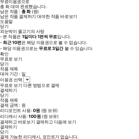
무료이용권으로
총
화
대여 완료했습니다.
남은 작품 :
총
화
(
원)
남은 작품 결제하기
대여한 작품 바로보기
도움말
닫기
외눈박이 물고기의 사랑
- 본 작품은
1일
마다
1
편씩 무료
입니다.
-
최근
10편
은 해당 이용권으로 볼 수 없습니다.
- 해당 이용권으로는
무료로
3일
간
볼 수 있습니다.
확인
무료로 보기
닫기
작품 제목
대여 기간 :
일
이용권 선택
무료로 보기
다른 방법으로 결제
결제하기
닫기
작품 제목
결제 금액 :
원
리디포인트 사용:
0
원
(
원 보유)
리디캐시 사용:
100
원
(
원 보유)
결제하고 바로보기
결제하고 다음에 보기
결제하기
닫기
결제 가능한 리디캐시, 포인트가 없습니다.