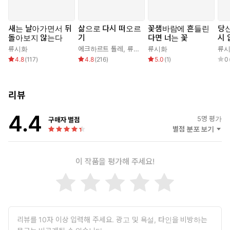
새는 날아가면서 뒤
삶으로 다시 떠오르
꽃샘바람에 흔들린
당
돌아보지 않는다
기
다면 너는 꽃
시 
습
류시화
에크하르트 톨레
,
류시화
류시화
류
4.8
(
117
)
4.8
(
216
)
5.0
(
1
)
0
리뷰
4.4
5
명 평가
구매자 별점
별점 분포 보기
이 작품을 평가해 주세요!