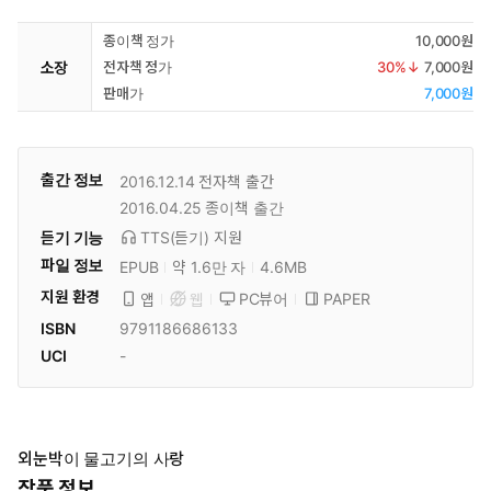
종이책 정가
10,000원
소장
전자책 정가
30
%↓
7,000원
판매가
7,000원
출간 정보
2016.12.14
전자책 출간
2016.04.25
종이책 출간
듣기 기능
TTS(듣기)
지원
파일 정보
EPUB
약 1.6만 자
4.6MB
지원 환경
PC뷰어
PAPER
앱
웹
ISBN
9791186686133
UCI
-
외눈박이 물고기의 사랑
작품 정보