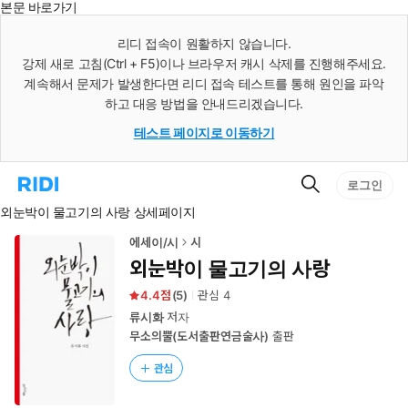
본문 바로가기
인
스
리디 접속이 원활하지 않습니다.
턴
강제 새로 고침(Ctrl + F5)이나 브라우저 캐시 삭제를 진행해주세요.
트
검
계속해서 문제가 발생한다면 리디 접속 테스트를 통해 원인을 파악
색
하고 대응 방법을 안내드리겠습니다.
테스트 페이지로 이동하기
검
리
로그인
색
디
외눈박이 물고기의 사랑 상세페이지
홈
으
로
에세이/시
시
이
외눈박이 물고기의 사랑
동
4.4
(
5
)
관심
4
류시화
저자
무소의뿔(도서출판연금술사)
출판
관심