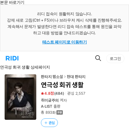
본문 바로가기
인
스
리디 접속이 원활하지 않습니다.
턴
강제 새로 고침(Ctrl + F5)이나 브라우저 캐시 삭제를 진행해주세요.
트
검
계속해서 문제가 발생한다면 리디 접속 테스트를 통해 원인을 파악
색
하고 대응 방법을 안내드리겠습니다.
테스트 페이지로 이동하기
검
리
로그인
색
디
연극성 회귀 생활 상세페이지
홈
으
로
판타지 웹소설
현대 판타지
이
연극성 회귀 생활
동
4.8
(
484
)
관심
2,557
취미글주의
저자
A·LIST
출판
총 893화
관심