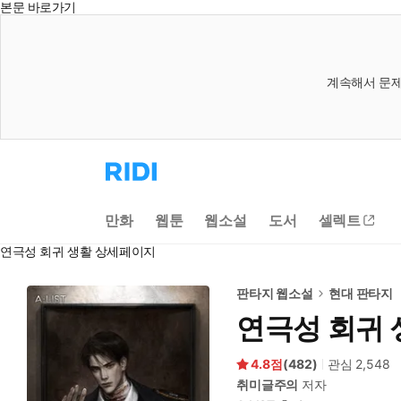
본문 바로가기
계속해서 문제
리
디
홈
으
만화
웹툰
웹소설
도서
셀렉트
로
이
연극성 회귀 생활 상세페이지
동
판타지 웹소설
현대 판타지
연극성 회귀 
4.8
(
482
)
관심
2,548
취미글주의
저자