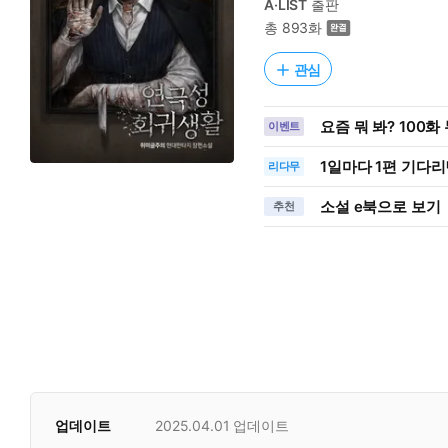
A·LIST
출판
총 893화
관심
요즘 뭐 봐? 100
이벤트
1일
마다
1편 기다리
리다무
소설 e북으로 보기
추천
업데이트
2025.04.01
업데이트