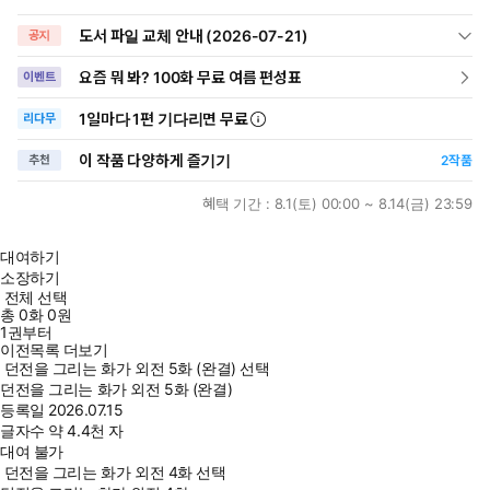
도서 파일 교체 안내 (2026-07-21)
공지
요즘 뭐 봐? 100화 무료 여름 편성표
이벤트
1일
마다
1편 기다리면 무료
리다무
이 작품 다양하게 즐기기
추천
2
작품
혜택 기간 :
8.1(토) 00:00 ~ 8.14(금) 23:59
대여하기
소장하기
전체 선택
총
0
화
0원
1권부터
이전목록 더보기
던전을 그리는 화가 외전 5화 (완결) 선택
던전을 그리는 화가 외전 5화 (완결)
등록일
2026.07.15
글자수
약 4.4천 자
대여 불가
던전을 그리는 화가 외전 4화 선택