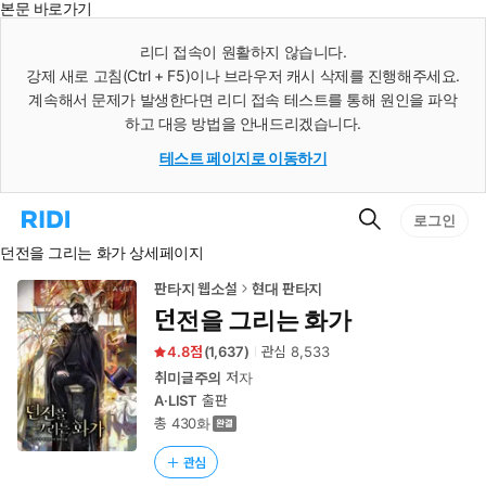
본문 바로가기
인
스
리디 접속이 원활하지 않습니다.
턴
강제 새로 고침(Ctrl + F5)이나 브라우저 캐시 삭제를 진행해주세요.
트
검
계속해서 문제가 발생한다면 리디 접속 테스트를 통해 원인을 파악
색
하고 대응 방법을 안내드리겠습니다.
테스트 페이지로 이동하기
검
리
로그인
색
디
던전을 그리는 화가 상세페이지
홈
으
로
판타지 웹소설
현대 판타지
이
던전을 그리는 화가
동
4.8
(
1,637
)
관심
8,533
취미글주의
저자
A·LIST
출판
총 430화
관심