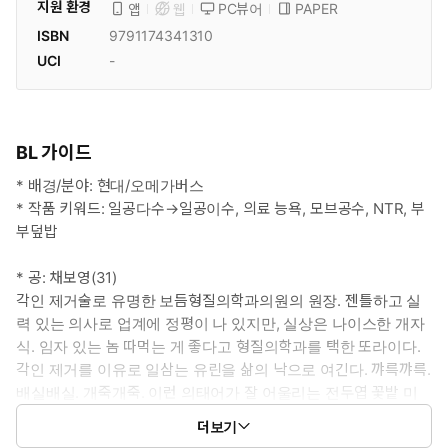
지원 환경
PC뷰어
PAPER
앱
웹
ISBN
9791174341310
UCI
-
BL 가이드
* 배경/분야: 현대/오메가버스
* 작품 키워드: 일공다수→일공이수, 의료 능욕, 모브공수, NTR, 부
부덮밥
* 공: 채보영(31)
각인 제거술로 유명한 보듬형질의학과의원의 원장. 젠틀하고 실
력 있는 의사로 업계에 정평이 나 있지만, 실상은 나이스한 개자
식. 임자 있는 놈 따먹는 게 좋다고 형질의학과를 택한 또라이다.
각인 제거를 이유로 일삼는 유린을 삶의 낙으로 여긴다. 꺄륵꺄륵.
배실배실. 개죽개죽. 이런 의태어가 잘 어울리는 전두엽 꽃밭 미
인공.
더보기