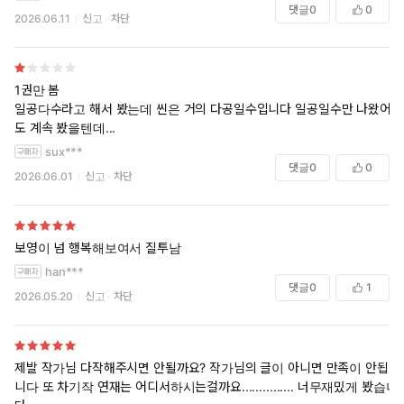
여보라는 말에 콱. 보영의 귀두가 끝내 자그마한 결장 입구를 뚫고야
약품 이름은 판타지로 해도 되지 않았을까 싶은 아쉬움이 있습니다
댓글
0
0
2026.06.11
신고
차단
말았다. 그와 동시에, 졸졸…. 정서의 자지에서 누런 물이 떨어졌다.
1권만 봄
일공다수라고 해서 봤는데 씬은 거의 다공일수입니다 일공일수만 나왔어
도 계속 봤을텐데...
sux***
댓글
0
0
2026.06.01
신고
차단
보영이 넘 행복해보여서 질투남
han***
댓글
0
1
2026.05.20
신고
차단
제발 작가님 다작해주시면 안될까요? 작가님의 글이 아니면 만족이 안됩
니다 또 차기작 연재는 어디서하시는걸까요............... 너무재밌게 봤습니