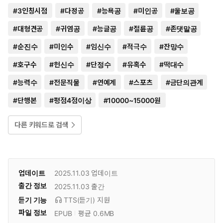
#
3인칭시점
#
다정공
#
능욕공
#
미인공
#
울보공
#
대형견공
#
귀염공
#
능글공
#
절륜공
#
존댓말공
#
순진수
#
미인수
#
임신수
#
적극수
#
잔망수
#
호구수
#
헌신수
#
단정수
#
유혹수
#
떡대수
#
능력수
#
전문직물
#
연예계
#
스포츠
#
금단의관계
#
단행본
#
평점4점이상
#
10000~15000원
다른 키워드로 검색
업데이트
2025.11.03
업데이트
출간 정보
2025.11.03
출간
듣기 기능
TTS(듣기)
지원
파일 정보
EPUB
평균 0.6MB