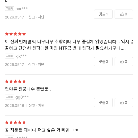
다
par***
댓글
1
0
2026.05.17
신고
차단
아 진짜 범재열씨 너무너무 취향이라 너무 즐겁게 읽었습니다 .. 역시 멀
끔하고 단정한 알파에겐 미친 NTR콤 변태 알파가 필요한거구나....
kjk***
댓글
0
0
2026.05.17
신고
차단
잘만든 일공다수 뽕빨물..
gg0***
댓글
0
0
2026.05.16
신고
차단
공 쳐웃을 때마다 패고 싶은 거 빼면 ㄱㅊ