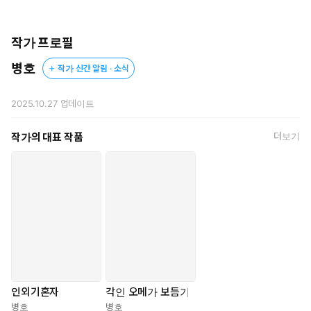
베타→오메가. 제17공수특전여단 대위. 실력이 출중해 교관도 하
고효율 제거술이 있다는 말을 꺼내는데…….
고 명망 있던 베타였으나, 오메가로 발현한 이후 추락했다. 부대
우수한 오메가라는 감언이설과 더 안전하다는 말에 기쁘게 사인한
원들한테 뺑뺑 돌려지다 각인 당하고, 임신까지 하고 만다. 배 속
정서는 수술 체어에 묶이고 나서야 충격적인 진실을 듣는다.
작가 프로필
의 아이를 지키기 위해 여단장의 조카인 보영을 찾아왔다. 부대
에서 돌려지면서 온몸이 개발이 되어있지만, 특히 가슴이 약하
병호
작가 신간 알림 · 소식
—제 각인 제거술이 아무리 성공률이 높대도 제일 확실한 방법은요.
다.
제 짝 냄새도 잊을 만큼 다른 알파의 정액에 절여지는 거예요.
#베타→오메가수 #떡대수 #임신수 #모유플 #족보파괴 #원홀투
2025.10.27
업데이트
스틱
오메가로 착각할 만큼 어여쁜 얼굴의 의사가 헤헤- 예쁘게도 웃었
다.
작가의 대표 작품
더보기
수4: 범재열(34)
알파. 유명 테니스선수이자 정서의 바로 그 남편. 함락당한 정서
의 소개로 각인 제거술을 받으러 보영을 찾아왔다. 정서를 사랑하
나, 애가 이혼해달라는 이유 하나만으로 각인까지 떼주는 희생적
* * *
인 남편이다. 진정제가 잘 통하는 체질에 불리해지면 기억부터 지
우는 편리한 몸을 가졌다. 테니스선수답게 둥근 물체에 약하다.
#알파수 #미남수 #공이었수 #수면간 #장내배뇨 #신체개발 #산
“흐어, 수술이라도 이건 너무웃. 선생님. 제발…! 으응. 아 결장만
란플 #진동비즈
뚫지, 말아 주세요. 네…?”
“흐응. 정서 님 우는 거 보니까 마음 약해지긴 하네요.”
외 여럿.
인외기혼자
각인 오메가 보듬기
“네. 네. 제발요…! 무서워요, 선, 생님… 허엉!”
병호
병호