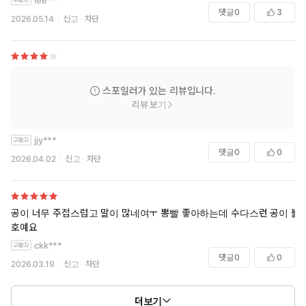
lee***
댓글
0
3
2026.05.14
신고
차단
스포일러가 있는 리뷰입니다.
리뷰 보기
jjy***
댓글
0
0
2026.04.02
신고
차단
공이 너무 주접스럽고 말이 많네여ㅜ 뽕빨 좋아하는데 수다스런 공이 불
호예요
ckk***
댓글
0
0
2026.03.19
신고
차단
더보기