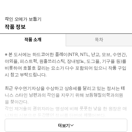
* 수:
수1: 송정서(24)
오메가. 데뷔한 지는 꽤 되었으나 줄줄이 쪽박차다가 작년 작품 하
각인 오메가 보듬기
나 뜨고 인기를 얻은 배우. 어렸을 때부터 알던 남편과 결혼 5년 차.
작품 정보
매니저와의 불륜도 5년 차. 불륜남 페로몬 맡고 싶어, 각인 제거술을
받으러 갔다가 보영에게 홀라당 잡아먹힌다. 전기자극과 진동에 약
작품 소개
목차
하다.
#오메가수 #미인수 #단순수 #기구플 #모브플 #피스트퍽 #원홀쓰
※ 본 도서에는 하드코어한 플레이(NTR, NTL, 난교, 모브, 수면간,
리스틱
야외플, 피스트퍽, 원홀쓰리스틱, 장내방뇨, 도그플, 기구플 등)를
비롯하여 호불호 갈리는 요소가 다수 포함되어 있으니 작품 구입
수2: 기유준(33)
시 참고 부탁드립니다.
오메가. 보듬형질의학과의원 소속 간호사. 원장 점심에 뽀얀 시럽까
지 뿌려줄 정도로 성실하다. 아래층 산부인과 원장과 미래를 약속한
최근 우수연기자상을 수상하고 상승세를 달리고 있는 정서는 테
사이로, 보영에게는 절친한 친구의 약혼자. 애인과 원장 사이에서
니스 스타인 남편과의 각인을 지우기 위해 보듬형질의학과의원
하도 개발 당한 나머지, 지금은 히트도 성경 보며 참던 과거가 믿기
을 찾아간다.
지 않을 정도로 발랑 까졌다. 형수님 소리에 약하다.
각인 제거술의 권위자라는 명성에 비해 풋풋한 낯을 한 원장은 매
#오메가수 #미인수 #푸드플 #카테터 #방치플 #연고플 #형수님플
니저의 신분으로 둔갑했던 정서를 단번에 꿰뚫어본다.
정서의 불안을 달래주면서 아무도 모르게 각인을 제거해야 한다면
더보기
수3: 문승호(28)
대중적인 각인 제거술 외에도, 우수한 오메가만이 감당할 수 있는