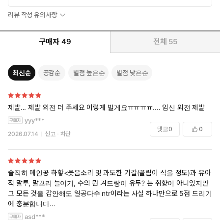
리뷰 작성 유의사항
“크엉, 아- 효종아 도와, 응…!”
“저한테 결장 찍히는 와중에도 불륜남 찾아요? 이거 꽤 속상한데.”
“힉!”
구매자
49
전체
55
보영은 푸욱! 허리를 눌렀다. 아기 주먹만 한 끝봉이 여린 살을 쿡쿡
최신순
공감순
별점 높은순
별점 낮은순
찌를 때마다 입구에선 아까 싸둔 정액이 애액과 섞여 울컥울컥 빠져
나오고 있었다. 아양 떨며 경련하는 안을 느낀 보영이 실실 웃으며
장난쳤다.
제발... 제발 외전 더 주세요 이렇게 빌게요ㅠㅠㅠㅠ.... 임신 외전 제발
“남편분 서운해하실까 제가 챙겨 드려야겠어요. 재열이 형~ 여보~
yyy***
댓글
0
0
이렇게 불러봐요. 얼른.”
2026.07.14
신고
차단
“흐아, 아, 싫어. 싫, 응!”
잘고도 깊게. 추삽질을 이어가자 슬슬 정서의 눈이 까뒤집어졌다.
솔직히 메인공 하핳<웃음소리 및 과도한 기갈(꼴림이 식을 정도)과 유아
줄줄 타액을 흘리며.
적 말투, 말꼬리 늘이기, 수의 뭔 겨드랑이 유두? 는 취향이 아니었지만
그 모든 것을 감안해도 일공다수 ntr이라는 사실 하나만으로 5점 드리기
“우으, 앗. 앙 흐어응. 재, 재열이 혀엉…. 여보, 여보야아, 끄헥-!”
에 충분합니다
다만 약물강간 해상도가 묘하게 높아서 꼬름한데 어차피 알오물인김에
asd***