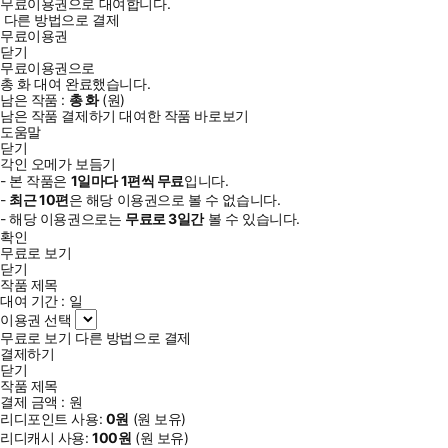
무료이용권으로 대여합니다.
다른 방법으로 결제
무료이용권
닫기
무료이용권으로
총
화
대여 완료했습니다.
남은 작품 :
총
화
(
원)
남은 작품 결제하기
대여한 작품 바로보기
도움말
닫기
각인 오메가 보듬기
- 본 작품은
1일
마다
1
편씩 무료
입니다.
-
최근
10편
은 해당 이용권으로 볼 수 없습니다.
- 해당 이용권으로는
무료로
3일
간
볼 수 있습니다.
확인
무료로 보기
닫기
작품 제목
대여 기간 :
일
이용권 선택
무료로 보기
다른 방법으로 결제
결제하기
닫기
작품 제목
결제 금액 :
원
리디포인트 사용:
0
원
(
원 보유)
리디캐시 사용:
100
원
(
원 보유)