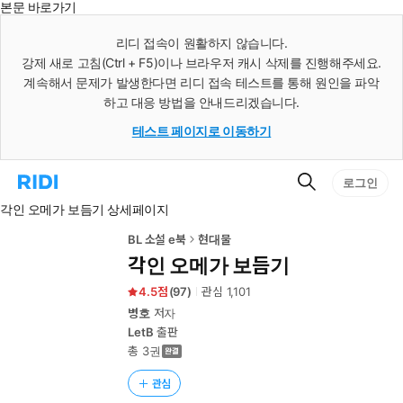
본문 바로가기
인
스
리디 접속이 원활하지 않습니다.
턴
강제 새로 고침(Ctrl + F5)이나 브라우저 캐시 삭제를 진행해주세요.
트
검
계속해서 문제가 발생한다면 리디 접속 테스트를 통해 원인을 파악
색
하고 대응 방법을 안내드리겠습니다.
테스트 페이지로 이동하기
검
리
로그인
색
디
각인 오메가 보듬기 상세페이지
홈
으
로
BL 소설 e북
현대물
이
각인 오메가 보듬기
동
4.5
(
97
)
관심
1,101
병호
저자
LetB
출판
총 3권
관심