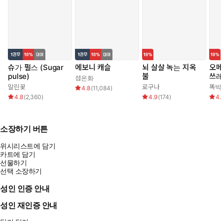
슈가 펄스 (Sugar
에보니 캐슬
뇌 살살 녹는 지옥
오메
pulse)
불
쓰
섬온화
말린꽃
로구나
똑
4.8
(
11,084
)
4.8
(
2,360
)
4.9
(
174
)
4
소장하기 버튼
위시리스트에 담기
카트에 담기
선물하기
선택 소장하기
성인 인증 안내
성인 재인증 안내