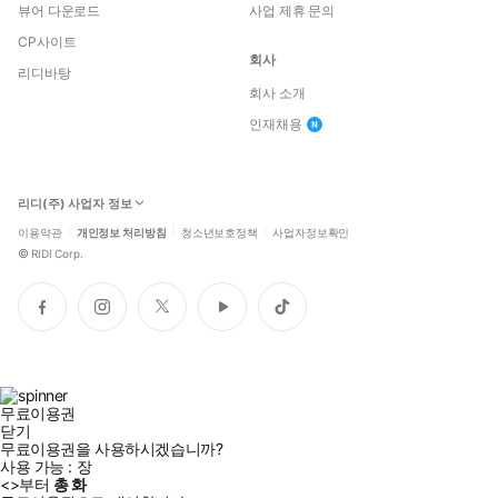
뷰어 다운로드
사업 제휴 문의
CP사이트
회사
리디바탕
회사 소개
인재채용
리디(주) 사업자 정보
이용약관
개인정보 처리방침
청소년보호정책
사업자정보확인
©
RIDI Corp.
페
인
트
유
틱
이
스
위
튜
톡
스
타
터
브
북
그
램
무료이용권
닫기
무료이용권을 사용하시겠습니까?
사용 가능 :
장
<
>부터
총
화