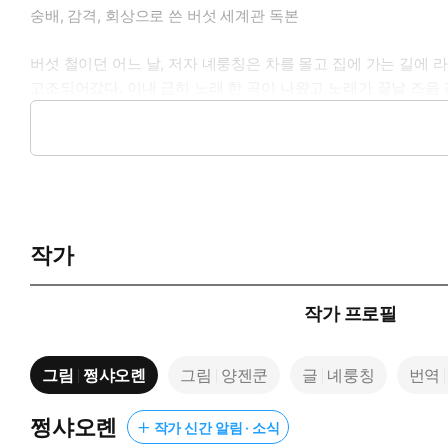
숭배, 감격, 회상으로 쓴 버섯 세계관 독본
버섯 철이던 어느 날, 저자 녜룽칭은 차를 몰고 집에 가는 길에
고조되어갔다. 이내 급히 노래 한 곡이 나왔고 노래가 끝날 즈음
에 따라 안전하게 먹을 수 있다. 손을 대면 파랗게 변한다고 해
행하지 못하도록 매우 주의하고 있다고 한다. 단오가 지나면 버
람이라면 누구나 버섯 중독과 관련된 일화 몇 가지를 알게 마련
다. 버섯의 마력이란 쉽사리 거부할 수 없는 것이다.
그 힘은 인력이다. 인력引力(끌어당기는 힘) 또는 인력因力(만물의
러운 탯줄”이라고 묘사했다. 조밀하게 형성된 균사체의 세계는 
작가
이들은 버섯을 모조리 먹어치울 자세로 덤벼들 뿐만 아니라 버섯
다. 이 책 역시 버섯의 인력으로 쓰였다. 저자는 펜을 놀릴 때
이 이끄는 대로 거닐며 버섯을 향한 숭배와 감격, 회상을 기록한 
작가 프로필
느다란 실 역시 막힘없이 뻗어나가며 기억 저편의 감각을 두드릴
버섯의 생장은 경이로움의 연속이다. 땅속을 수놓는 공생의 그물은
그림
쩡샤오롄
그림
양젠쿤
글
녜룽칭
번역
환희 그리고 상상력이다. 언제부터 발밑의 생이 시작됐을까? 탄
삽화와 얼굴들이 우후죽순 떠오르는 것도 감각적으로 이해하지 못
이치 아닐까.
쩡샤오롄
작가 신간 알림 · 소식