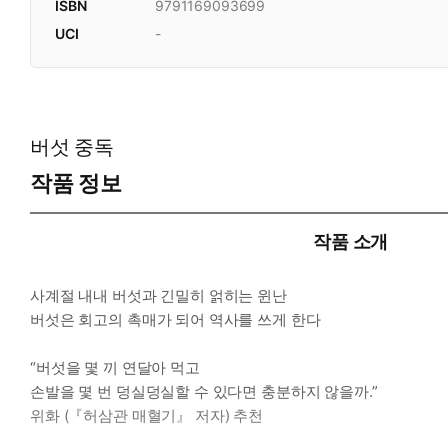
ISBN
9791169093699
UCI
-
버섯 중독
작품 정보
작품 소개
사계절 내내 버섯과 긴밀히 얽히는 윈난
버섯은 회고의 촉매가 되어 역사를 쓰게 한다
“버섯을 몇 끼 연달아 먹고
손발을 몇 번 덩실덩실할 수 있다면 충분하지 않을까.”
위화 (『허삼관 매혈기』 저자) 추천