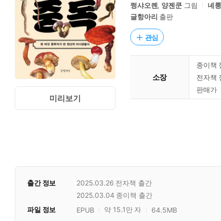
쩡샤오롄
,
양젠쿤
그림
녜
글항아리
출판
관심
종이책 
소장
전자책 
판매가
미리보기
출간 정보
2025.03.26
전자책 출간
2025.03.04
종이책 출간
파일 정보
약 15.1만 자
EPUB
64.5MB