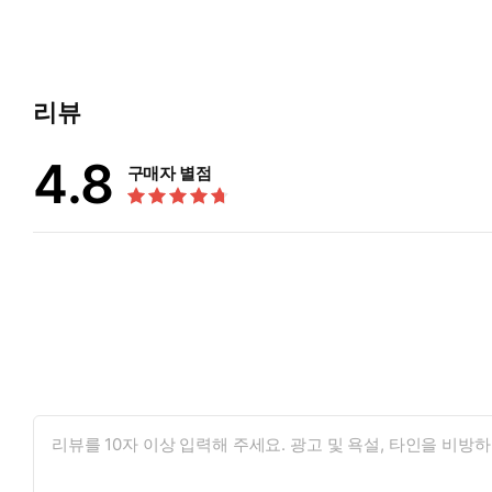
칠하는 색, 멜랑콜리의 색이다. 버섯을 먹는 복이란 “대지가 응
**
리뷰
기와무늬무당버섯, 송이, 송로, 싸리버섯, 곰보버섯, 꾀꼬리버섯, 
지 모른다. 윈난 사람들은 버섯을 볶고 데치고 끓이고 튀기며 갖은
4.8
버섯은 커다란 비유다. 창발하는 생명력, 신비로운 우연, 기분과 
구매자 별점