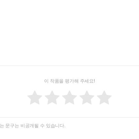
원하는 신체의 모험이자 부정확한 정신적 사건”이며, 다시 말해 중독에
망태버섯, 영지, 충초, 백 삼……. 어떤 버섯은 오늘 저녁 식탁에 오를
 방법을 동원해 최적의 조리법을 연구한다. 미식의 길은 열려 있고 어
맛을 돋우는 감각, 과거를 불러오는 향수. 문득 이 같은 존재가 삶에 출
이 작품을 평가해 주세요!