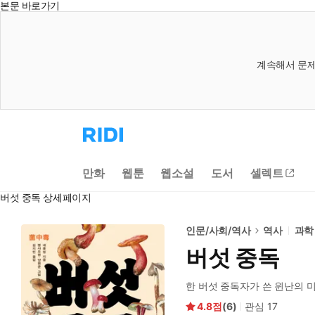
본문 바로가기
계속해서 문제
리
디
홈
으
만화
웹툰
웹소설
도서
셀렉트
로
이
버섯 중독 상세페이지
동
인문/사회/역사
역사
과학
버섯 중독
한 버섯 중독자가 쓴 윈난의 
4.8
(
6
)
관심
17