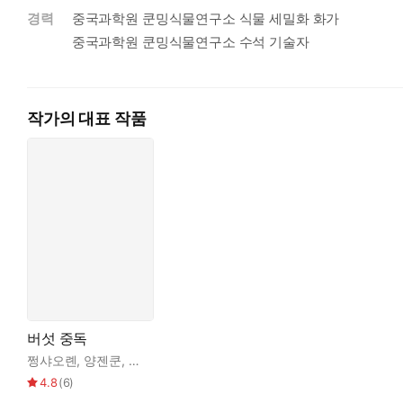
경력
중국과학원 쿤밍식물연구소 식물 세밀화 화가
버섯이 쓰는 미시생활사, 창조성의 지도
중국과학원 쿤밍식물연구소 수석 기술자
형이상과 형이하 사이의 파란 버섯
중국 서남부에 위치한 윈난은 버섯 산지로 잘 알려져 있다. 특히
으로 “버섯이 너무 먹고 싶어”라고 외친다. 이 열망은 단지 버
작가의 대표 작품
능했던 친구부터 떠오르는 식이다. 그가 알려준 대로 토종닭을 푹 
야들야들하게 데친 송이를 소스에 찍어 먹으면 진한 열기가 몸 
밀히 엮여 그 자체로 생활사의 틀을 닦는다.
쿤밍현대미술관 관장이자 예술기획자인 저자는 색부터 형태까지 
핑, 2000여 권의 책에 세밀화를 그려 넣은 연구자 쩡샤오롄,
버섯꾼이 긴 막대기로 낙엽 위를 훑으며 송이버섯의 기운을 감지
도착한 곳에는 엉터리 버섯 요리로 가족들의 빈축을 샀던 아버지의
에 대한 추억과 희미했던 과거의 감각마저 버섯의 인력에 힘입어
버섯의 신비로움은 그 중독성에서도 찾아볼 수 있다. 윈난 산지의 
맛이 갔다’는 말은 조롱이 아니다. 그 이면에는 버섯이 지닌 매
버섯 중독
마느냐’라는 질문은 ‘죽느냐 사느냐’라는 심부의 질문을 건드린다
쩡샤오롄
,
양젠쿤
,
녜룽칭
,
김지민
성 같은 게 아니던가. 그들에게 중요한 건 지금의 아름다움을 체
4.8
(
6
)
위를 웃돌며 그보다 더 본질적이고 정신적인 매개로서 작용한다.