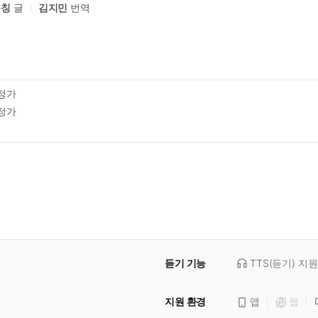
룽칭
글
김지민
번역
정가
정가
듣기 기능
TTS(듣기)
지원
지원 환경
앱
웹