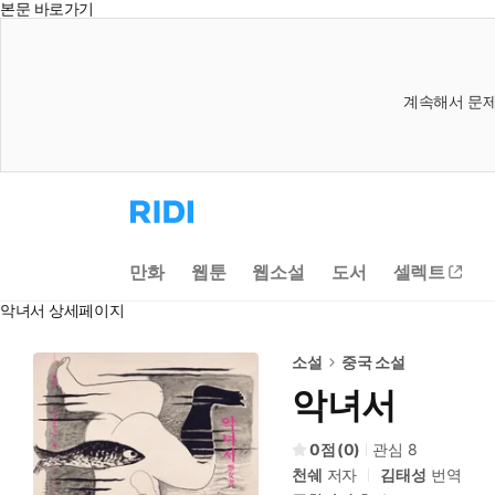
본문 바로가기
계속해서 문제
리
디
홈
으
만화
웹툰
웹소설
도서
셀렉트
로
이
악녀서 상세페이지
동
소설
중국 소설
악녀서
0
(
0
)
관심
8
천쉐
저자
김태성
번역