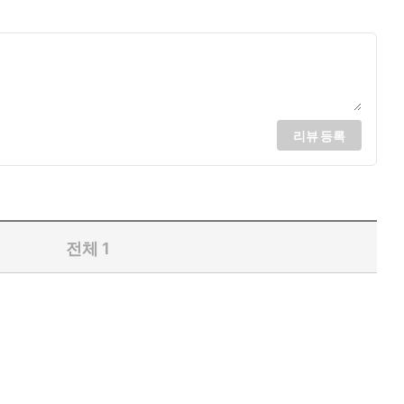
인』과 카프카. 『이방인』의 첫 구절 오늘 “엄마가 죽었다”는
한다.
리뷰 등록
전체
1