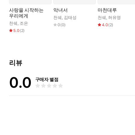
『악녀서』를 쓰고 나서 한참 후의 일이다. 지금 중년이 되어서
기억은 연대순이 아니다. 모든 것이 뒤엉키고 감정은 시간에 따라
사랑을 시작하는
악녀서
마천대루
수치심과 원한, 이것은 그들에게 ‘과거’와 동의어다. 이런 감정
우리에게
천쉐
,
김태성
천쉐
,
허유영
천쉐의 작품은 여성 동성애, 여성 성욕, 정신질환에서부터 최근
천쉐
,
조은
0
(
0
)
4.0
(
2
)
고 감정과 세계의 뒤얽힘이다. 하나씩 살펴보자.
5.0
(
2
)
「천사가 잃어버린 날개를 찾아서」에서 나는 아쑤라는 여성의 음
엄마를 닮은 아쑤를 통해 자기 자신을 만나게 된다. 아쑤는 발기하
였어. 영원히 글쓰기를 멈추지 않는 거지.” 여기서 천쉐의 그림자
「이상한 집」에서 색정소설가인 나는 타오타오라는 여성과 사랑을
리뷰
타오는 좋아한다. 나는 그녀를 위해 전설 같은 이야기들을 지어내
「밤의 미궁」의 주인공은 남편 아페이와 나, 그리고 그녀다. 우리
0.0
구매자 별점
생은 미궁 속으로 들어간 흰쥐 같아. 미궁 속에서 계속 실험 대상이
「고양이가 죽고 나서」는 고양이의 죽음에서 첫 문장이 시작된다.
감정을 표현했다. 그 후 외삼촌이 사고로 죽고, 이어서 할머니까지
맞춤이 내 머리칼과 눈썹, 눈, 코, 입 위로 떨어져 내렸다. 아
**
네 편의 소설에서 ‘나’의 치열한 욕정에 불을 붙인 사람은 뜻밖에
나는 집어삼켜진다. 남자들의 욕망과 탐욕스러운 눈빛은 여성들의