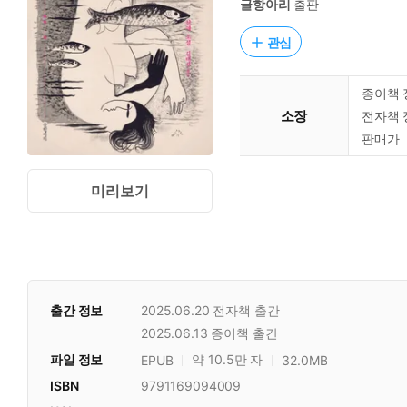
글항아리
출판
관심
종이책 
소장
전자책 
판매가
미리보기
출간 정보
2025.06.20
전자책 출간
2025.06.13
종이책 출간
파일 정보
약 10.5만 자
EPUB
32.0MB
ISBN
9791169094009