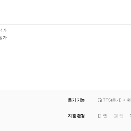
정가
정가
듣기 기능
TTS(듣기)
지원
지원 환경
앱
웹