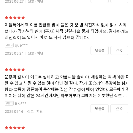
2025.06.27
신고
차단
여둘톡에서 책 이름 언급을 많이 들은 것 뿐 별 사전지식 없이 읽기 시작
했다가 작가님의 삶에 (혼자) 내적 친밀감을 품게 되었어요. 감사하게도
최신작이 또 있어서 바로 또 사서 읽으러 갑니다.
que***
댓글
0
0
2025.05.24
신고
차단
문장의 감각이 이토록 섬세하고 아름다울 줄이야. 세상에는 꼭 봐야만 다
알 수 있고 느낄 수 있는 것이 아닌 것 같다. 작가 조승리의 문장에는 섬세
함과 슬픔이 공존하며 문장에는 짙은 감수성이 베어 있었다. 모두에게 주
어지는 삶이 같은 24시간이지만 하루하루가 그에게는 애틋했던 적도 있
었고, 불행을 오롯이 마주해야하는 지금, 그녀는 다름을 받아들이고 포기
Bki***
하기보다 새롭지만 새롭지 않은, 별난 것 같지만 별나지 않은 삶을 살아내
댓글
0
0
2025.05.14
신고
차단
고 있었다. 계속 그녀의 문장이 기다려진다.