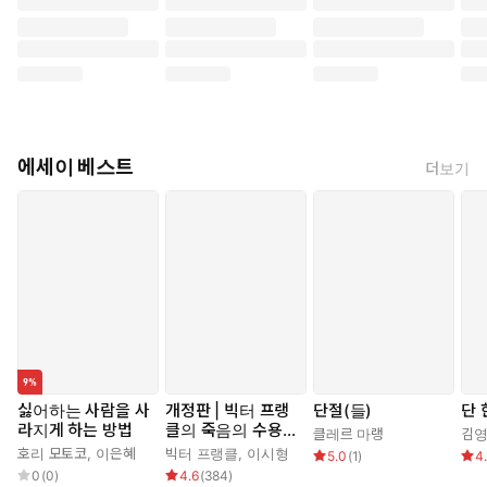
에세이 베스트
더보기
싫어하는 사람을 사
개정판 | 빅터 프랭
단절(들)
단 
라지게 하는 방법
클의 죽음의 수용소
클레르 마랭
김
에서
호리 모토코
,
이은혜
빅터 프랭클
,
이시형
5.0
(
1
)
4
0
(
0
)
4.6
(
384
)