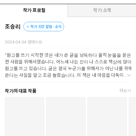
않고 코믹 시트콤에 가까”울 정도로 얼얼한 모녀간의 대화 그리
고 마사지사로서 “누군가에게 고된 삶을 견뎌내게 할 의지”가 된
작가 프로필
작가 소개
홧홧한 오늘날까지, 모든 이야기는 파편적이지 않고 하나의 줄기
로 이어져 아름다운 불꽃으로 독자의 마음에 화려하게 피어날 것
조승리
작가 신간 알림 · 소식
이다.
2024.04.04
업데이트
“비극으로 끝날 줄 알았지”
대한민국의 ‘승리’로서 당당히 어둠 속을 춤추다
“원고를 쓰기 시작한 것은 내가 쓴 글을 낭독하다 울컥 눈물을 쏟은
한 사람을 위해서였습니다. 어느새 나는 신이 나 스스로 책상에 앉아
작가 조승리의 인생은 마치 불꽃같다. 저 멀리까지 도달하지 못할
원고를 쓰고 있습니다. 글은 결국 누군가를 위해서가 아닌 나를 위해
것을 알면서도 하늘로 힘껏 솟아오르고, 결국 공기 저항에 부딪혀
쓴다는 사실을 알고 조금 놀랐습니다. 이 책은 내 마음을 다독이기
허공에서 멈칫하게 되지만 그 순간 온몸을 태워 끝내 누군가에게 제
위해, 시간의 점들을 모아 쓴 과거와 현재의 기록입니다.” 86년 아시
존재를 알리고 만다. 심장을 울리는 폭음과 함께 산산이 부서지는
안게임을 시청하다 나를 낳은 엄마는 내 이름을 ‘승리’라 지었다. 열
작가의 대표 작품
더보기
찬란한 빛줄기로.
다섯부터 서서히 시력을 잃어 이제는 눈앞이 어둠으로 가득하지만,
저자 자신은 눈앞이 점점 어둠으로 가득차니 “이러다 비극으로 끝
엄마가 지어준 이름 덕분에 나는 대한민국의 승리로서 신나는 일을
나겠구나”라고 자조했으나, 독자에게 그 인생은 비극이라기에는
찾아 어둠 속을 헤매 다닌다.
너무나도 찬란히 느껴진다. 결핍은 흉터로 남았지만 인생을 단단
하게 만들었고, 어둠은 많은 것을 집어삼켰으나 동시에 무엇에도
흔들리지 않게 만들었다.
더욱이 그 찬란함은 과거부터 현재로 이어지며 점차 선명해졌기