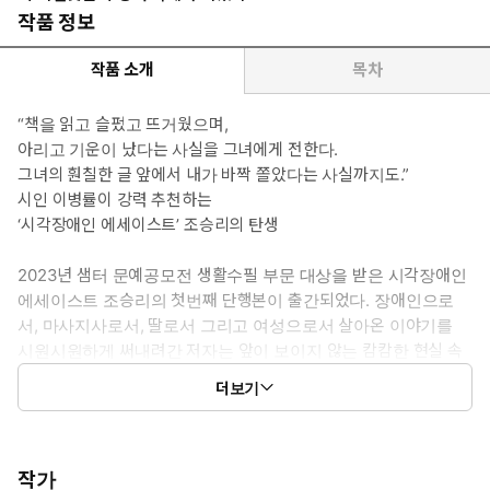
작품 정보
작품 소개
목차
“책을 읽고 슬펐고 뜨거웠으며,
아리고 기운이 났다는 사실을 그녀에게 전한다.
그녀의 훤칠한 글 앞에서 내가 바짝 쫄았다는 사실까지도.”
시인 이병률이 강력 추천하는
‘시각장애인 에세이스트’ 조승리의 탄생
2023년 샘터 문예공모전 생활수필 부문 대상을 받은 시각장애인
에세이스트 조승리의 첫번째 단행본이 출간되었다. 장애인으로
서, 마사지사로서, 딸로서 그리고 여성으로서 살아온 이야기를
시원시원하게 써내려간 저자는 앞이 보이지 않는 캄캄한 현실 속
에서도 자신만의 불꽃을 여실히 지켜냈음을 보여준다.
더보기
열다섯, 시력을 잃기 시작한 순간부터 저자는 시간에 쫓기듯 각종
문학에 탐닉해왔고 내면화된 깊은 문장들은 그의 인생과 더불어
뜨거운 감성이 가득한 에세이로 만들어졌다. “열 가구 집성촌에
더부살이”하듯 자라온 알싸한 어린 시절, “휴먼 다큐가 어울리지
작가