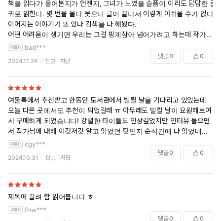
책을 읽다가 울어본지가 언젠지, 그녀가 느꼈을 슬픔이 이리도 담담한 글
귀로 읽힌다. 몇 번을 울다 웃으니 글이 끝나서 이렇게 아쉬울 수가 없다.
이어지는 이야기가 또 있나 검색을 다 해봤다.
어떤 어려움이 생기면 우리는 그걸 핑계삼아 넘어가려고 하는데 작가는
그럼에도 불구하고 나는 할 수 있어를 보여주는 이야기들이라 읽는 내내
bad***
나는 반성했다. 난 무엇을 핑계 삼고 있는가 다시 한 번 생각하게 해주는
댓글
0
0
2024.11.24
신고
차단
명작 에세이다.
여둘톡에서 추천받고 한동안 도서관에서 빌릴 날을 기다리고 있었는데
오늘 다른 곳에서도 추천이 되었길래 ㅠ 아무래도 빌릴 날이 요원해보여
서 구매하게 되었습니다! 강렬한 타이틀도 인상깊었지만 인터뷰 들으면
서 작가님에 대해 이것저것 알고 읽었던 탓인지 순식간에 다 읽었네요. 작
가님의 다음 책도 보고 싶어요. 작가님을 응원합니다.
cgy***
댓글
0
0
2024.10.31
신고
차단
제목에 끌려 함 읽어봅니다 ㅎ
fhw***
댓글
0
0