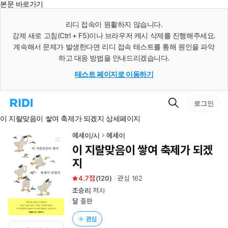
본문 바로가기
인
스
리디 접속이 원활하지 않습니다.
턴
강제 새로 고침(Ctrl + F5)이나 브라우저 캐시 삭제를 진행해주세요.
트
검
계속해서 문제가 발생한다면 리디 접속 테스트를 통해 원인을 파악
색
하고 대응 방법을 안내드리겠습니다.
테스트 페이지로 이동하기
검
리
로그인
색
디
이 지랄맞음이 쌓여 축제가 되겠지 상세페이지
홈
으
로
에세이/시
에세이
이
이 지랄맞음이 쌓여 축제가 되겠
동
지
4.7
(
120
)
관심
162
조승리
저자
달
출판
관심