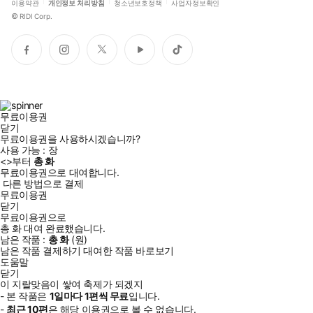
이용약관
개인정보 처리방침
청소년보호정책
사업자정보확인
©
RIDI Corp.
페
인
트
유
틱
이
스
위
튜
톡
스
타
터
브
북
그
램
무료이용권
닫기
무료이용권을 사용하시겠습니까?
사용 가능 :
장
<
>부터
총
화
무료이용권으로 대여합니다.
다른 방법으로 결제
무료이용권
닫기
무료이용권으로
총
화
대여 완료했습니다.
남은 작품 :
총
화
(
원)
남은 작품 결제하기
대여한 작품 바로보기
도움말
닫기
이 지랄맞음이 쌓여 축제가 되겠지
- 본 작품은
1일
마다
1
편씩 무료
입니다.
-
최근
10편
은 해당 이용권으로 볼 수 없습니다.