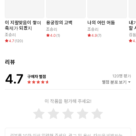
에, 그 빛의 궤도가 모여 곧 한 권의 책이 되었다. “삶이 당신에게
레몬을 준다면 레모네이드를 만들어라”라는 말처럼, 삶은 저자에
게 어둠을 주었지만 그는 어둠 속에서 불꽃을 쏘아올리며 기어코
이 지랄맞음이 쌓여
용궁장의 고백
나의 어린 어둠
내가
삶을 축제로 만들어버린 셈이다.
축제가 되겠지
할 
조승리
조승리
조승리
김
4.0
(
1
)
4.9
(
7
)
4.7
(
120
)
4
누구에게나 ‘인생 참 지랄맞다’ 싶은 순간이 있다. 하지만 어둠 속
을 당당히 춤추는 저자의 책 『이 지랄맞음이 쌓여 축제가 되겠
지』를 읽다보면, 인생이 쥐어주는 ‘지랄’에 맥없이 당하기보다
리뷰
‘누가 더 지랄맞나 한번 해보자’며 그에 맞먹을 정도로 북을 치고
꽹과리를 치고 싶어질 것이다.
4.7
120
명 평가
그러니 앞으로 울화가 터질 것 같을 때는, 눈을 감고 어딘가에서 펑
구매자 별점
별점 분포 보기
펑 터지는 불꽃소리와 함께 아름답게 펼쳐지는 불꽃줄기를 상상해
보자. 눈을 뜨면 온데간데없겠지만 한낮에 열린 불꽃축제라 보이지
않을 뿐이겠거니, 하고 웃어 넘겨보자. 그 순간들이 겹겹이 쌓이면
이 작품을 평가해 주세요!
우리의 삶은 결국 축제가 될 것이다.