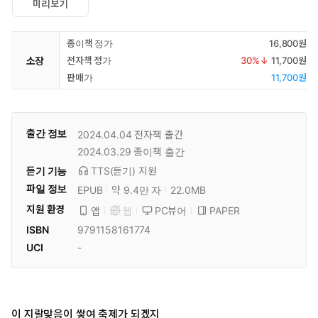
미리보기
종이책 정가
16,800원
소장
전자책 정가
30
%↓
11,700원
판매가
11,700원
출간 정보
2024.04.04
전자책 출간
2024.03.29
종이책 출간
듣기 기능
TTS(듣기)
지원
파일 정보
EPUB
약 9.4만 자
22.0MB
지원 환경
PC뷰어
PAPER
앱
웹
ISBN
9791158161774
UCI
-
이 지랄맞음이 쌓여 축제가 되겠지