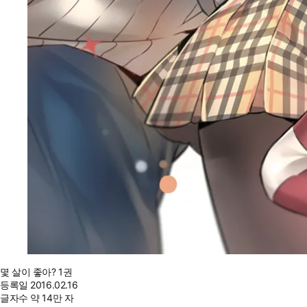
몇 살이 좋아? 1권
등록일
2016.02.16
글자수
약 14만 자