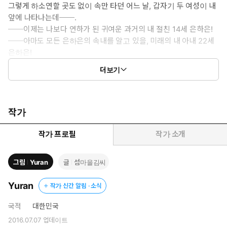
그렇게 하소연할 곳도 없이 속만 타던 어느 날, 갑자기 두 여성이 내
앞에 나타나는데──.
──이제는 나보다 연하가 된 귀여운 과거의 내 절친 14세 은하은!
──아마도 모든 은하은의 속내를 알고 있을, 미래의 내 아내 22세
은하은!
그리고 22세 은하은이 폭로하기를──뭐라고요? 저렇게나 잔인
더보기
하리만치 무시하고 있지만, 사실은 이 순간에도 나를 좋아하고 있
다고? 현재의 17세 은하은이?!
작가
작가 프로필
작가 소개
그림
Yuran
글
섬마을김씨
Yuran
작가 신간 알림 · 소식
국적
대한민국
2016.07.07
업데이트