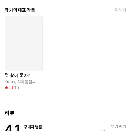
작가의 대표 작품
더보기
몇 살이 좋아?
Yuran
,
섬마을김씨
4.1
(
11
)
리뷰
4.1
11
명 평가
구매자 별점