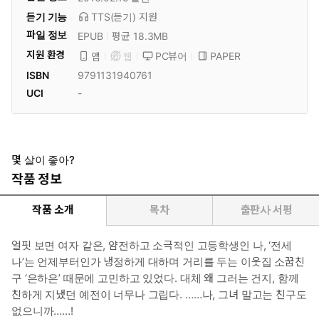
듣기 기능
TTS(듣기)
지원
파일 정보
EPUB
평균 18.3MB
지원 환경
PC뷰어
PAPER
앱
웹
ISBN
9791131940761
UCI
-
몇 살이 좋아?
작품 정보
작품 소개
목차
출판사 서평
얼핏 보면 여자 같은, 얌전하고 소극적인 고등학생인 나, ‘전세
나’는 언제부터인가 냉정하게 대하며 거리를 두는 이웃집 소꿉친
구 ‘은하은’ 때문에 고민하고 있었다. 대체 왜 그러는 건지, 함께
친하게 지냈던 예전이 너무나 그립다. ……나, 그녀 말고는 친구도
없으니까……!