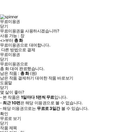
스
타
터
브
북
그
램
무료이용권
닫기
무료이용권을 사용하시겠습니까?
사용 가능 :
장
<
>부터
총
화
무료이용권으로 대여합니다.
다른 방법으로 결제
무료이용권
닫기
무료이용권으로
총
화
대여 완료했습니다.
남은 작품 :
총
화
(
원)
남은 작품 결제하기
대여한 작품 바로보기
도움말
닫기
몇 살이 좋아?
- 본 작품은
1일
마다
1
편씩 무료
입니다.
-
최근
10편
은 해당 이용권으로 볼 수 없습니다.
- 해당 이용권으로는
무료로
3일
간
볼 수 있습니다.
확인
무료로 보기
닫기
작품 제목