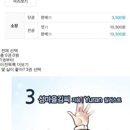
미리보기
단권
판매가
3,500원
소장
정가
10,500원
전권
판매가
10,500원
전체 선택
총
0
권
0원
1권부터
이전목록 더보기
몇 살이 좋아? 3권 선택