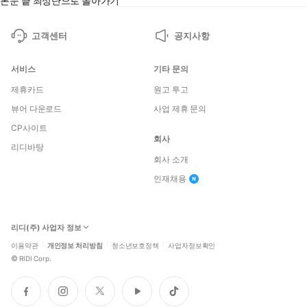
본문 끝
최상단으로 돌아가기
고객센터
공지사항
서비스
기타 문의
제휴카드
원고 투고
뷰어 다운로드
사업 제휴 문의
CP사이트
회사
리디바탕
회사 소개
인재채용
리디(주) 사업자 정보
이용약관
개인정보 처리방침
청소년보호정책
사업자정보확인
©
RIDI Corp.
페
인
트
유
틱
이
스
위
튜
톡