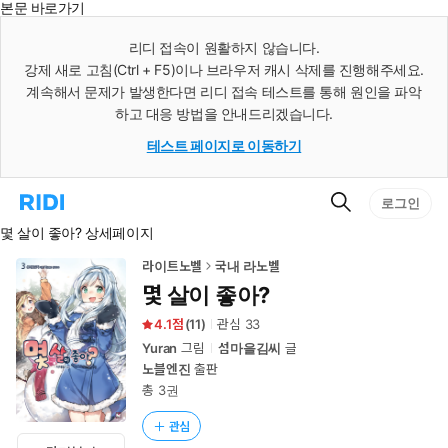
본문 바로가기
인
스
리디 접속이 원활하지 않습니다.
턴
강제 새로 고침(Ctrl + F5)이나 브라우저 캐시 삭제를 진행해주세요.
트
검
계속해서 문제가 발생한다면 리디 접속 테스트를 통해 원인을 파악
색
하고 대응 방법을 안내드리겠습니다.
테스트 페이지로 이동하기
검
리
로그인
색
디
몇 살이 좋아? 상세페이지
홈
으
로
라이트노벨
국내 라노벨
이
몇 살이 좋아?
동
4.1
(
11
)
관심
33
Yuran
그림
섬마을김씨
글
노블엔진
출판
총 3권
관심