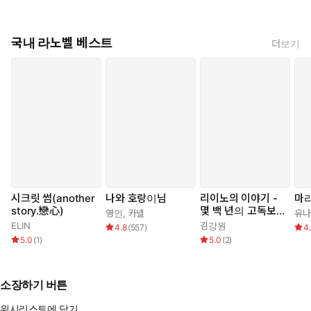
국내 라노벨 베스트
더보기
시크릿 썸(another
나와 호랑이님
리이노의 이야기 -
마
story.戀心)
몇 백 년의 고독보
영인
,
카넬
유나
다 견디기 힘든 것-
ELIN
김강원
4.8
(
557
)
4
5.0
(
1
)
5.0
(
2
)
소장하기 버튼
위시리스트에 담기