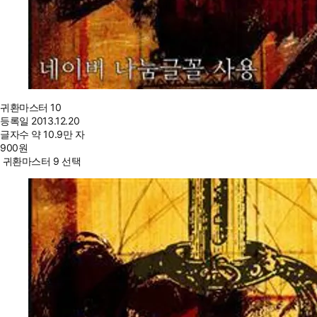
귀환마스터 10
등록일
2013.12.20
글자수
약 10.9만 자
900
원
귀환마스터 9 선택