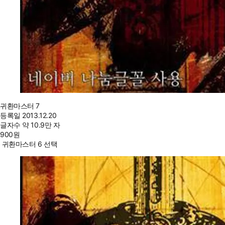
귀환마스터 7
등록일
2013.12.20
글자수
약 10.9만 자
900
원
귀환마스터 6 선택