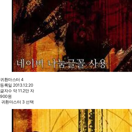
귀환마스터 4
등록일
2013.12.20
글자수
약 11.2만 자
900
원
귀환마스터 3 선택