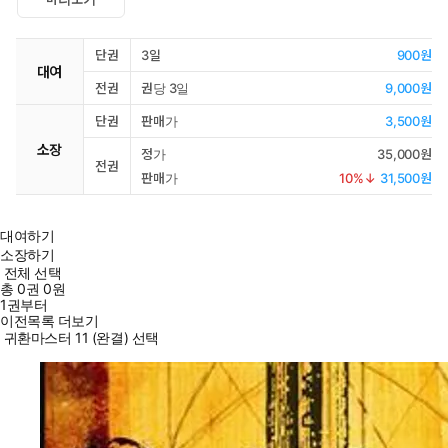
단권
3일
900원
대여
전권
권당 3일
9,000원
단권
판매가
3,500원
소장
정가
35,000원
전권
판매가
10
%↓
31,500원
대여하기
소장하기
전체 선택
총
0
권
0원
1권부터
이전목록 더보기
귀환마스터 11 (완결) 선택