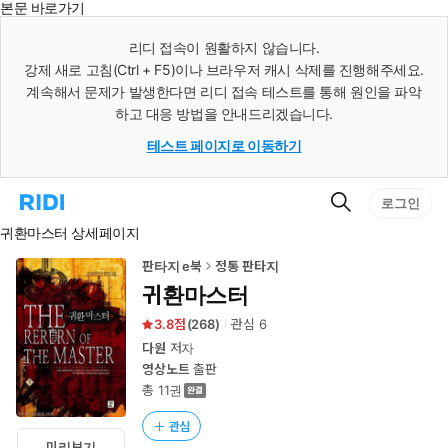
본문 바로가기
인
스
리디 접속이 원활하지 않습니다.
턴
강제 새로 고침(Ctrl + F5)이나 브라우저 캐시 삭제를 진행해주세요.
트
검
계속해서 문제가 발생한다면 리디 접속 테스트를 통해 원인을 파악
색
하고 대응 방법을 안내드리겠습니다.
테스트 페이지로 이동하기
검
리
로그인
색
디
귀환마스터 상세페이지
홈
으
로
판타지 e북
정통 판타지
이
귀환마스터
동
3.8
(
268
)
관심
6
다원
저자
영상노트
출판
총 11권
관심
미리보기