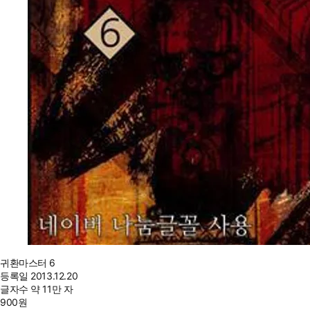
귀환마스터 6
등록일
2013.12.20
글자수
약 11만 자
900
원