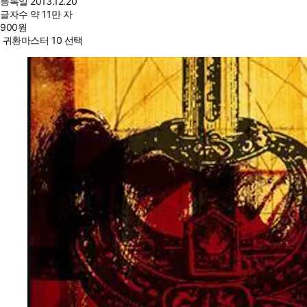
등록일
2013.12.20
글자수
약 11만 자
900
원
귀환마스터 10 선택