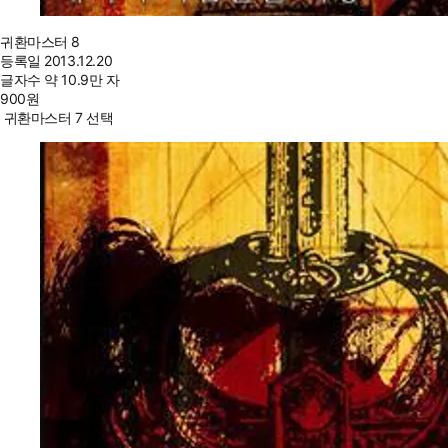
귀환마스터 8
등록일
2013.12.20
글자수
약 10.9만 자
900
원
귀환마스터 7 선택