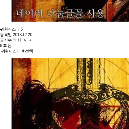
귀환마스터 5
등록일
2013.12.20
글자수
약 11.1만 자
900
원
귀환마스터 4 선택