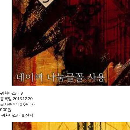
귀환마스터 9
등록일
2013.12.20
글자수
약 10.6만 자
900
원
귀환마스터 8 선택