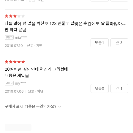
다들 말이 넘 많음 박찬호 123 인줄ㅜ 칼맞은 순간에도 말 졸라많아.... 말
만 하다 끝남
mia***
댓글
1
3
2019.07.10
신고
차단
20살이면 성인인데 어리게 그려놨네
내용은 재밌음
niy***
댓글
0
1
2019.07.06
신고
차단
구매자 표시 기준은 무엇인가요?