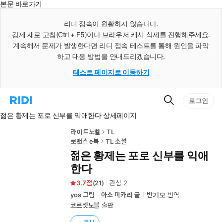
본문 바로가기
인
스
리디 접속이 원활하지 않습니다.
턴
강제 새로 고침(Ctrl + F5)이나 브라우저 캐시 삭제를 진행해주세요.
트
검
계속해서 문제가 발생한다면 리디 접속 테스트를 통해 원인을 파악
색
하고 대응 방법을 안내드리겠습니다.
테스트 페이지로 이동하기
검
리
로그인
색
디
젊은 황제는 포로 신부를 익애한다 상세페이지
홈
으
로
라이트노벨
TL
이
로맨스 e북
TL 소설
동
젊은 황제는 포로 신부를 익애
한다
3.7
(
21
)
관심
2
yos
그림
아소 미카리
글
반기모
번역
코르셋노블
출판