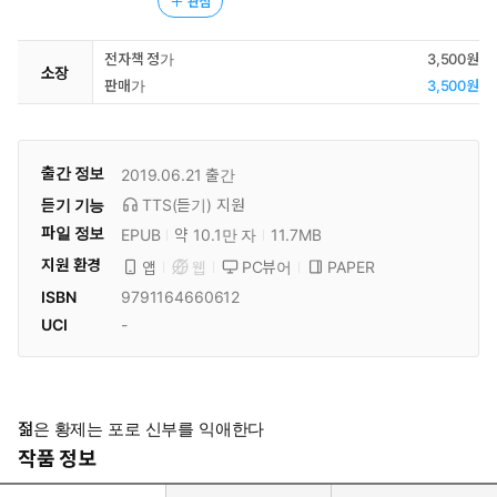
관심
전자책 정가
3,500원
소장
판매가
3,500원
출간 정보
2019.06.21
출간
듣기 기능
TTS(듣기)
지원
파일 정보
EPUB
약 10.1만 자
11.7MB
지원 환경
PC뷰어
PAPER
앱
웹
ISBN
9791164660612
UCI
-
젊은 황제는 포로 신부를 익애한다
작품 정보