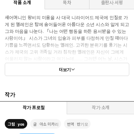
작품 소개
목차
출판사 서평
새어머니인 왕비의 미움을 사 대국 니라이어드 제국에 인질로 가
게 된 엘레인은 탑에 숨어들어온 아름다운 소년 시스와 알게 되고
그와 마음을 나눈다. 「나는 어떤 행동을 하든 용서받을 수 있는
사람이야.」 시스가 그녀의 입술과 피부를 다정하게 만질 때마다
기쁨을 느끼면서도 당황하는 엘레인. 고귀한 분위기를 풍기는 시
스가 제국의 고위 귀족일 거라 짐작한 엘레인은 자신이 그에게
어울리지 않는 사람이라고 여기는데……. 그러던 어느 날, 시스가
바로 이 제국의 황제이자 엘레인을 정실 황비로 맞아들이려고 한
더보기
다는 사실을 알게 되는데!
작가
작가 프로필
작가 소개
그림
yos
글
아소 미카리
번역
반기모