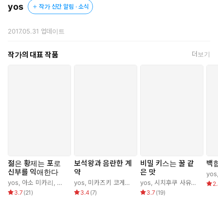
yos
작가 신간 알림 · 소식
2017.05.31
업데이트
작가의 대표 작품
더보기
젊은 황제는 포로
보석왕과 음란한 계
비밀 키스는 꿀 같
백
신부를 익애한다
약
은 맛
yos
yos
,
아소 미카리
,
반기모
yos
,
미카즈키 코게츠
,
조기
yos
,
시치후쿠 사유리
,
현노을
2
3.7
(
21
)
3.4
(
7
)
3.7
(
19
)