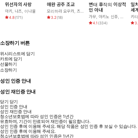
위선자의 사랑
애완 공주 조교
변태 후작의 이상적
일
인 아내
세
아키
,
나츠
,
이나율
모리하라 요우카
,
츠키모리 아이라
,
조기
가무
,
아키노 신쥬
,
조아라
키타
4.8
(
171
)
3.2
(
18
)
4.1
(
334
)
3
소장하기 버튼
위시리스트에 담기
카트에 담기
선물하기
소장하기
성인 인증 안내
성인 재인증 안내
닫기
닫기
성인 인증 안내
성인 재인증 안내
청소년보호법에 따라 성인 인증은 1년간
유효하며, 기간이 만료되어 재인증이 필요합니다.
성인 인증 후에 이용해 주세요.
해당 작품은 성인 인증 후 보실 수 있습니다.
성인 인증 후에 이용해 주세요.
청소년보호법에 따라 성인 인증은 1년간