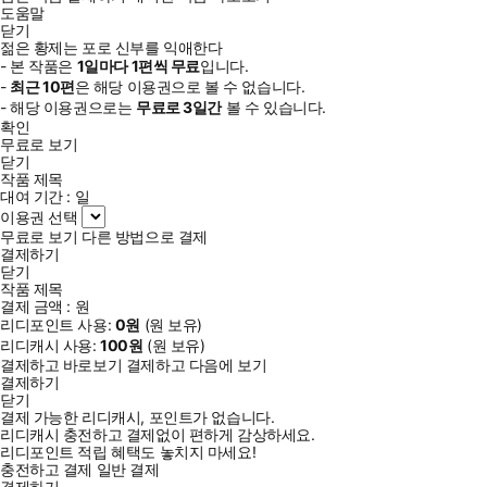
도움말
닫기
젊은 황제는 포로 신부를 익애한다
- 본 작품은
1일
마다
1
편씩 무료
입니다.
-
최근
10편
은 해당 이용권으로 볼 수 없습니다.
- 해당 이용권으로는
무료로
3일
간
볼 수 있습니다.
확인
무료로 보기
닫기
작품 제목
대여 기간 :
일
이용권 선택
무료로 보기
다른 방법으로 결제
결제하기
닫기
작품 제목
결제 금액 :
원
리디포인트 사용:
0
원
(
원 보유)
리디캐시 사용:
100
원
(
원 보유)
결제하고 바로보기
결제하고 다음에 보기
결제하기
닫기
결제 가능한 리디캐시, 포인트가 없습니다.
리디캐시 충전하고 결제없이 편하게 감상하세요.
리디포인트 적립 혜택도 놓치지 마세요!
충전하고 결제
일반 결제
결제하기