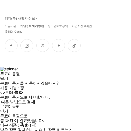
리디(주) 사업자 정보
이용약관
개인정보 처리방침
청소년보호정책
사업자정보확인
©
RIDI Corp.
페
인
트
유
틱
이
스
위
튜
톡
스
타
터
브
북
그
램
무료이용권
닫기
무료이용권을 사용하시겠습니까?
사용 가능 :
장
<
>부터
총
화
무료이용권으로 대여합니다.
다른 방법으로 결제
무료이용권
닫기
무료이용권으로
총
화
대여 완료했습니다.
남은 작품 :
총
화
(
원)
남은 작품 결제하기
대여한 작품 바로보기