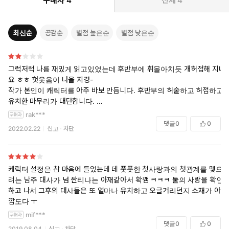
구매자
4
전체
4
최신순
공감순
별점 높은순
별점 낮은순
그럭저럭 나름 재밌게 읽고있었는데 후반부에 휘몰아치듯 개허접해 지네
요 ㅎㅎ 헛웃음이 나올 지경-
작가 본인이 캐릭터를 아주 바보 만듭니다. 후반부의 허술하고 허접하고
유치한 마무리가 대단합니다.
여동생과 의붓왕비는 왜 등장시켰죠? 너무 쓸데없어서 어이가 없습니다.
rak***
중후반까지 그냥저냥 이정도면.. 하며 읽던게 확 엎어지네요.
댓글
0
0
2022.02.22
신고
차단
케릭터 설정은 참 마음에 들었는데 데 풋풋한 첫사랑과의 첫관계를 맺으
려는 남주 대사가 넘 싼티나는 아재같아서 확깸 ㅋㅋㅋ 둘의 사랑을 확인
하고 나서 그후의 대사들은 또 얼마나 유치하고 오글거리던지 소재가 아
깝도다 ㅜ
mif***
댓글
0
0
2019.08.04
신고
차단