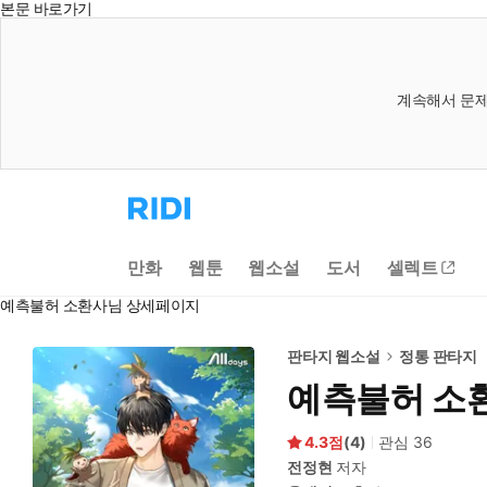
본문 바로가기
계속해서 문제
리
디
홈
으
만화
웹툰
웹소설
도서
셀렉트
로
이
예측불허 소환사님 상세페이지
동
판타지 웹소설
정통 판타지
예측불허 소
4.3
(
4
)
관심
36
전정현
저자