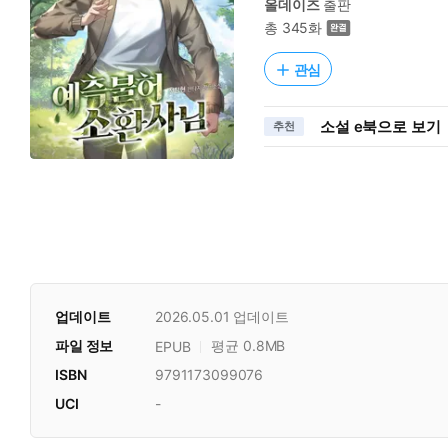
올데이즈
출판
총 345화
관심
소설 e북으로 보기
추천
업데이트
2026.05.01
업데이트
파일 정보
평균 0.8MB
EPUB
ISBN
9791173099076
UCI
-