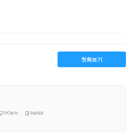
첫화보기
PC뷰어
PAPER