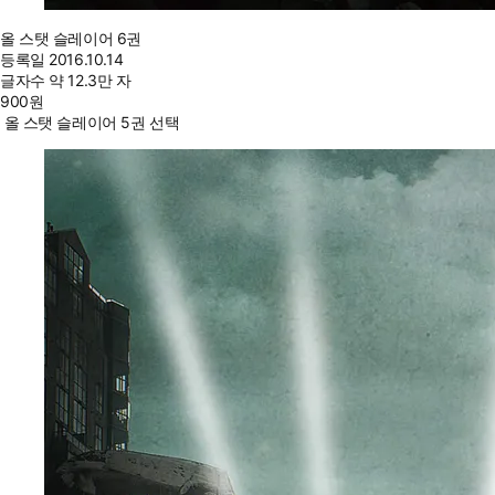
올 스탯 슬레이어 6권
등록일
2016.10.14
글자수
약 12.3만 자
900
원
올 스탯 슬레이어 5권 선택