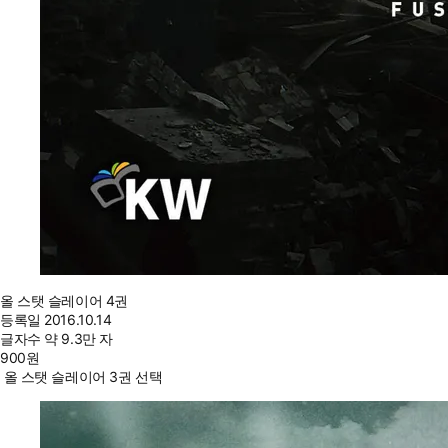
올 스탯 슬레이어 4권
등록일
2016.10.14
글자수
약 9.3만 자
900
원
올 스탯 슬레이어 3권 선택