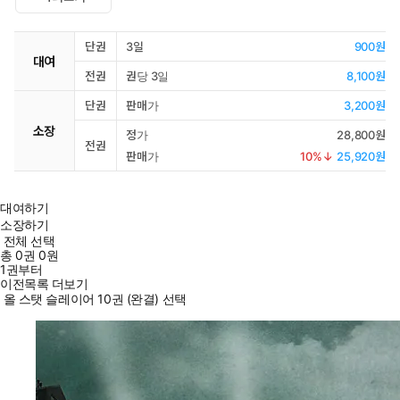
단권
3일
900원
대여
전권
권당 3일
8,100원
단권
판매가
3,200원
소장
정가
28,800원
전권
판매가
10
%↓
25,920원
대여하기
소장하기
전체 선택
총
0
권
0원
1권부터
이전목록 더보기
올 스탯 슬레이어 10권 (완결) 선택