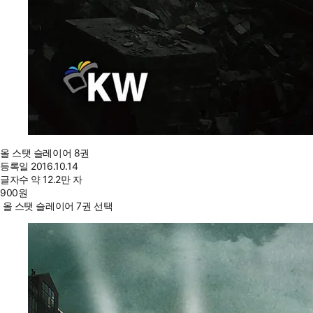
올 스탯 슬레이어 8권
등록일
2016.10.14
글자수
약 12.2만 자
900
원
올 스탯 슬레이어 7권 선택