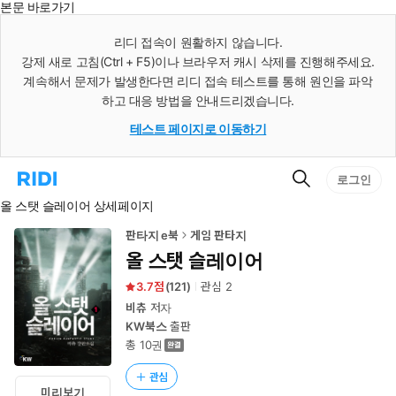
본문 바로가기
인
스
리디 접속이 원활하지 않습니다.
턴
강제 새로 고침(Ctrl + F5)이나 브라우저 캐시 삭제를 진행해주세요.
트
검
계속해서 문제가 발생한다면 리디 접속 테스트를 통해 원인을 파악
색
하고 대응 방법을 안내드리겠습니다.
테스트 페이지로 이동하기
검
리
로그인
색
디
올 스탯 슬레이어 상세페이지
홈
으
로
판타지 e북
게임 판타지
이
올 스탯 슬레이어
동
3.7
(
121
)
관심
2
비츄
저자
KW북스
출판
총 10권
관심
미리보기