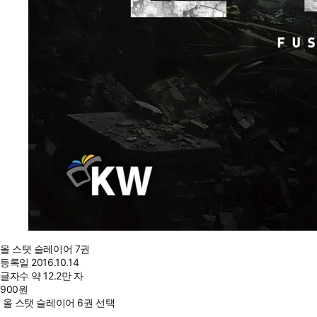
올 스탯 슬레이어 7권
등록일
2016.10.14
글자수
약 12.2만 자
900
원
올 스탯 슬레이어 6권 선택