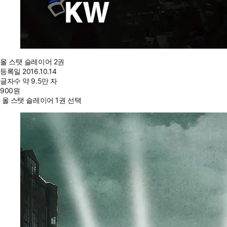
올 스탯 슬레이어 2권
등록일
2016.10.14
글자수
약 9.5만 자
900
원
올 스탯 슬레이어 1권 선택