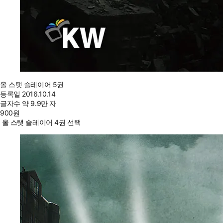
올 스탯 슬레이어 5권
등록일
2016.10.14
글자수
약 9.9만 자
900
원
올 스탯 슬레이어 4권 선택